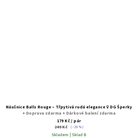
Náušnice Balls Rouge – Třpytivá rudá elegance ♀️ DG Šperky
+ Doprava zdarma + Dárkové balení zdarma
179 Kč
/ pár
249 Kč
(–28 %)
Skladem | Sklad B