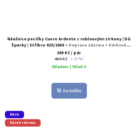
Náušnice pecičky Cuore Ardente s rubínovými zirkony | DG
Šperky | Stříbro 925/1000
+ Doprava zdarma + Dárkové
balení zdarma
369 Kč
/ pár
469 Kč
(–21 %)
Skladem | Sklad A
Do košíku
Akce
Dárek zdarma