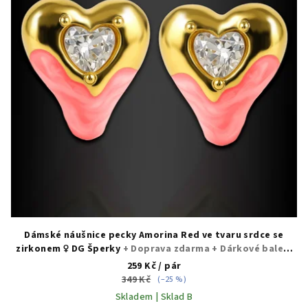
Dámské náušnice pecky Amorina Red ve tvaru srdce se
zirkonem ♀️ DG Šperky
+ Doprava zdarma + Dárkové balení
zdarma
259 Kč
/ pár
349 Kč
(–25 %)
Skladem | Sklad B