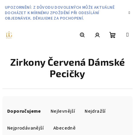
Přejít
UPOZORNĚNÍ: Z DŮVODU DOVOLENÝCH MŮŽE AKTUÁLNĚ
na
DOCHÁZET K MÍRNÉMU ZPOŽDĚNÍ PŘI ODESÍLÁNÍ
obsah
OBJEDNÁVEK. DĚKUJEME ZA POCHOPENÍ.
Nákupní
Hledat
Přihlášení
Zirkony Červená Dámské
košík
Pecičky
Ř
a
Doporučujeme
Nejlevnější
Nejdražší
z
e
Nejprodávanější
Abecedně