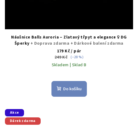
Náušnice Balls Auroria – Zlatavý třpyt a elegance ♀️ DG
Šperky
+ Doprava zdarma + Dárkové balení zdarma
179 Kč
/ pár
249 Kč
(–28 %)
Skladem | Sklad B
Průměrné
hodnocení
produktu
Do košíku
je
5,0
z
5
Akce
hvězdiček.
Dárek zdarma