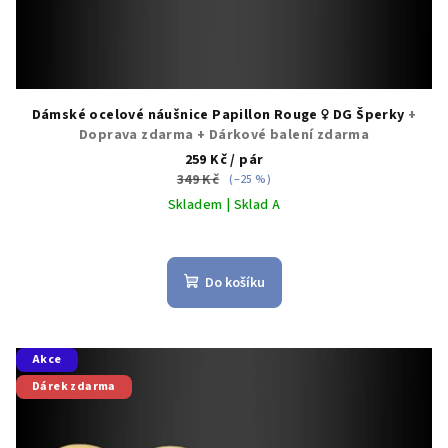
ů
Dámské ocelové náušnice Papillon Rouge ♀️ DG Šperky
+
Doprava zdarma + Dárkové balení zdarma
259 Kč
/ pár
349 Kč
(–25 %)
Skladem | Sklad A
Do košíku
Akce
Dárek zdarma