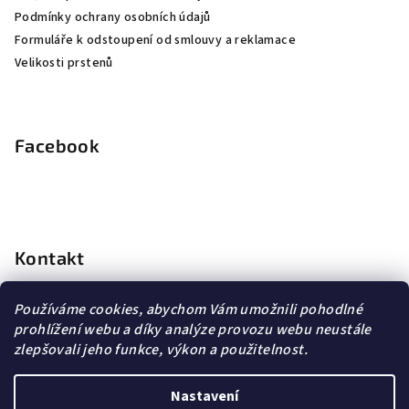
Podmínky ochrany osobních údajů
Formuláře k odstoupení od smlouvy a reklamace
Velikosti prstenů
Facebook
Kontakt
info
@
dopravagratis.cz
Používáme cookies, abychom Vám umožnili pohodlné
+420 603 500 988
prohlížení webu a díky analýze provozu webu neustále
+420 603 500 988
zlepšovali jeho funkce, výkon a použitelnost.
Nastavení