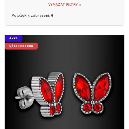
VYMAZAT FILTRY
Položek k zobrazení:
6
V
Akce
ý
Dárek zdarma
p
i
s
p
r
o
d
u
k
t