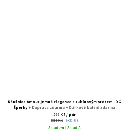
Náušnice Amour jemná elegance s rubínovým srdcem | DG
Šperky
+ Doprava zdarma + Dárkové balení zdarma
299 Kč
/ pár
389 Kč
(–23 %)
Skladem | Sklad A