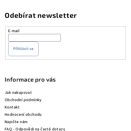
Odebírat newsletter
E-mail
Přihlásit se
Z
á
p
Informace pro vás
a
Jak nakupovat
t
Obchodní podmínky
í
Kontakt
Hodnocení obchodu
Napište nám
FAQ - Odpovědi na časté dotazy