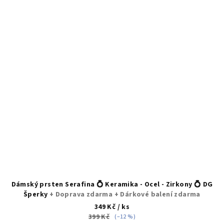
Dámský prsten Serafina 💍 Keramika - Ocel - Zirkony 💍 DG
Šperky
+ Doprava zdarma + Dárkové balení zdarma
349 Kč
/ ks
399 Kč
(–12 %)