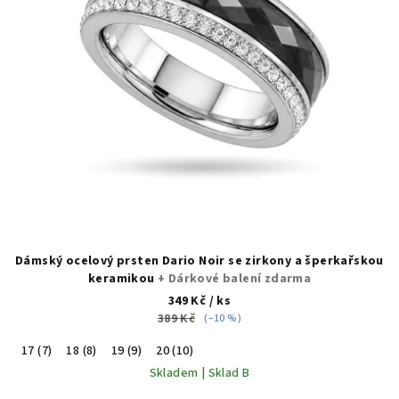
Dámský ocelový prsten Dario Noir se zirkony a šperkařskou
keramikou
+ Dárkové balení zdarma
349 Kč
/ ks
389 Kč
(–10 %)
17 (7)
18 (8)
19 (9)
20 (10)
Skladem | Sklad B