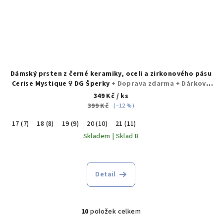
Dámský prsten z černé keramiky, oceli a zirkonového pásu
Cerise Mystique ♀️ DG Šperky
+ Doprava zdarma + Dárkové
balení zdarma
349 Kč
/ ks
399 Kč
(–12 %)
17 (7)
18 (8)
19 (9)
20 (10)
21 (11)
Skladem | Sklad B
Průměrné
hodnocení
produktu
Detail
je
5,0
z
10
položek celkem
5
O
hvězdiček.