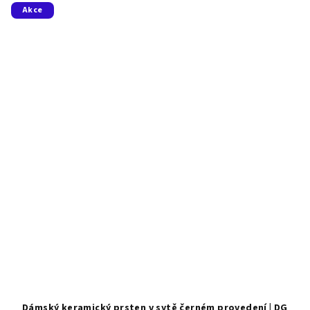
5
Akce
hvězdiček.
Dámský keramický prsten v sytě černém provedení | DG