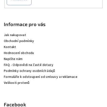
Z
á
p
Informace pro vás
a
Jak nakupovat
t
Obchodní podmínky
í
Kontakt
Hodnocení obchodu
Napište nám
FAQ - Odpovědi na časté dotazy
Podmínky ochrany osobních údajů
Formuláře k odstoupení od smlouvy a reklamace
Velikosti prstenů
Facebook