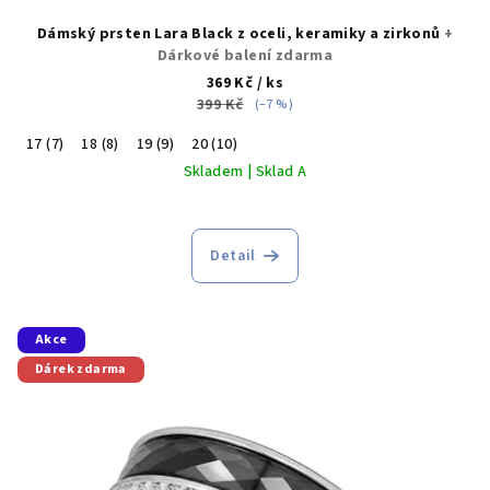
Dámský prsten Lara Black z oceli, keramiky a zirkonů
+
Dárkové balení zdarma
369 Kč
/ ks
399 Kč
(–7 %)
17 (7)
18 (8)
19 (9)
20 (10)
Skladem | Sklad A
Detail
Akce
Dárek zdarma