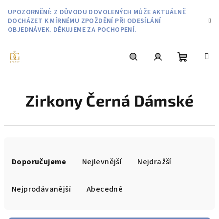
Přejít
UPOZORNĚNÍ: Z DŮVODU DOVOLENÝCH MŮŽE AKTUÁLNĚ
na
DOCHÁZET K MÍRNÉMU ZPOŽDĚNÍ PŘI ODESÍLÁNÍ
obsah
OBJEDNÁVEK. DĚKUJEME ZA POCHOPENÍ.
Nákupní
Hledat
Přihlášení
Zirkony Černá Dámské
košík
Ř
a
Doporučujeme
Nejlevnější
Nejdražší
z
e
Nejprodávanější
Abecedně
n
í