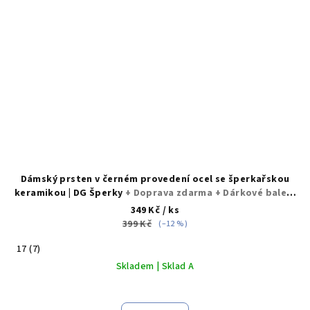
Dámský prsten v černém provedení ocel se šperkařskou
keramikou | DG Šperky
+ Doprava zdarma + Dárkové balení
zdarma
349 Kč
/ ks
399 Kč
(–12 %)
17 (7)
Skladem | Sklad A