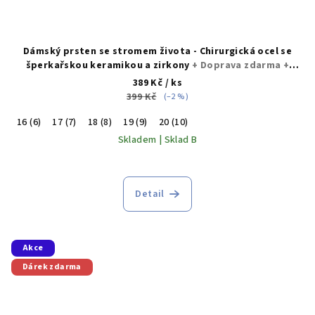
Dámský prsten se stromem života - Chirurgická ocel se
šperkařskou keramikou a zirkony
+ Doprava zdarma +
Dárkové balení zdarma
389 Kč
/ ks
399 Kč
(–2 %)
16 (6)
17 (7)
18 (8)
19 (9)
20 (10)
Skladem | Sklad B
Průměrné
hodnocení
produktu
Detail
je
5,0
z
5
Akce
hvězdiček.
Dárek zdarma