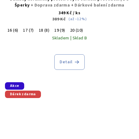
Šperky
+ Doprava zdarma + Dárkové balení zdarma
349 Kč
/ ks
389 Kč
(až –12 %)
16 (6)
17 (7)
18 (8)
19 (9)
20 (10)
Skladem | Sklad B
Průměrné
hodnocení
produktu
Detail
je
4,3
z
5
Akce
hvězdiček.
Dárek zdarma