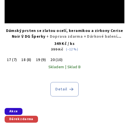
Dámský prsten se zlatou ocelí, keramikou a zirkony Cerise
Noir ♀️ DG Šperky
+ Doprava zdarma + Dárkové balení
zdarma
349 Kč
/ ks
399 Kč
(–12 %)
17 (7)
18 (8)
19 (9)
20 (10)
Skladem | Sklad B
Detail
Akce
Dárek zdarma