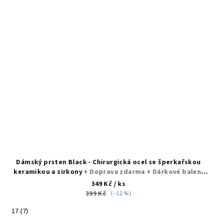
Dámský prsten Black - Chirurgická ocel se šperkařskou
keramikou a zirkony
+ Doprava zdarma + Dárkové balení
zdarma
349 Kč
/ ks
399 Kč
(–12 %)
17 (7)