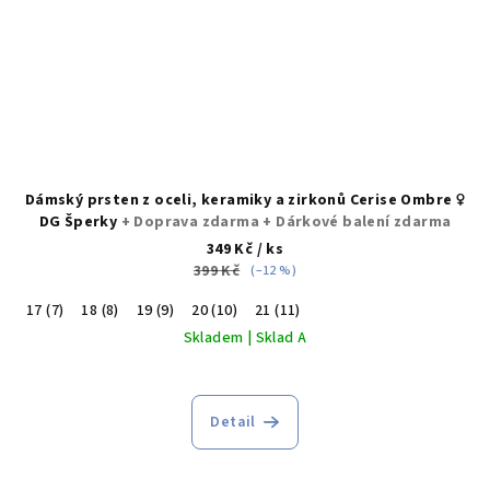
Dámský prsten z oceli, keramiky a zirkonů Cerise Ombre ♀️
DG Šperky
+ Doprava zdarma + Dárkové balení zdarma
349 Kč
/ ks
399 Kč
(–12 %)
17 (7)
18 (8)
19 (9)
20 (10)
21 (11)
Skladem | Sklad A
Průměrné
hodnocení
produktu
Detail
je
5,0
z