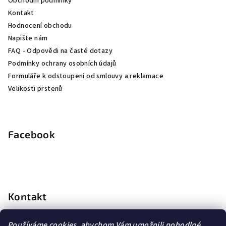
Obchodní podmínky
í
Kontakt
Hodnocení obchodu
Napište nám
FAQ - Odpovědi na časté dotazy
Podmínky ochrany osobních údajů
Formuláře k odstoupení od smlouvy a reklamace
Velikosti prstenů
Facebook
Kontakt
info
@
dopravagratis.cz
Používáme cookies, abychom Vám umožnili pohodlné