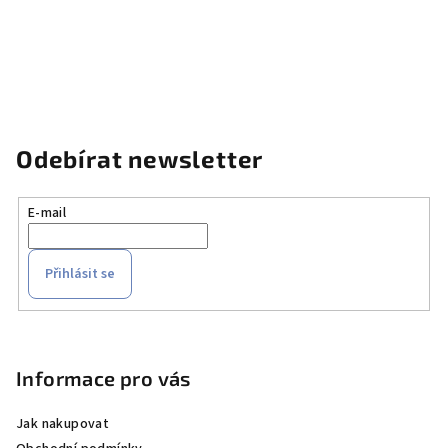
Odebírat newsletter
E-mail
Přihlásit se
Z
á
p
Informace pro vás
a
Jak nakupovat
t