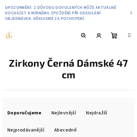
Přejít
UPOZORNĚNÍ: Z DŮVODU DOVOLENÝCH MŮŽE AKTUÁLNĚ
na
DOCHÁZET K MÍRNÉMU ZPOŽDĚNÍ PŘI ODESÍLÁNÍ
obsah
OBJEDNÁVEK. DĚKUJEME ZA POCHOPENÍ.
Nákupní
Hledat
Přihlášení
Zirkony Černá Dámské 47
košík
cm
Ř
a
Doporučujeme
Nejlevnější
Nejdražší
z
e
Nejprodávanější
Abecedně