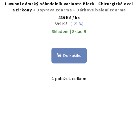
Luxusní dámský náhrdelník varianta Black - Chirurgická ocel
a zirkony
+ Doprava zdarma + Dárkové balení zdarma
469 Kč
/ ks
599 Kč
(–21 %)
Skladem | Sklad B
Do košíku
1
položek celkem
O
v
l
á
d
a
c
í