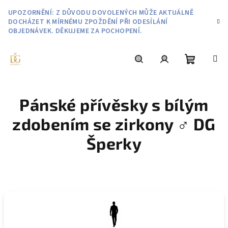
Přejít
UPOZORNĚNÍ: Z DŮVODU DOVOLENÝCH MŮŽE AKTUÁLNĚ
na
DOCHÁZET K MÍRNÉMU ZPOŽDĚNÍ PŘI ODESÍLÁNÍ
obsah
OBJEDNÁVEK. DĚKUJEME ZA POCHOPENÍ.
Nákupní
Hledat
Přihlášení
Pánské přívěsky s bílým
košík
zdobením se zirkony ♂️ DG
Šperky