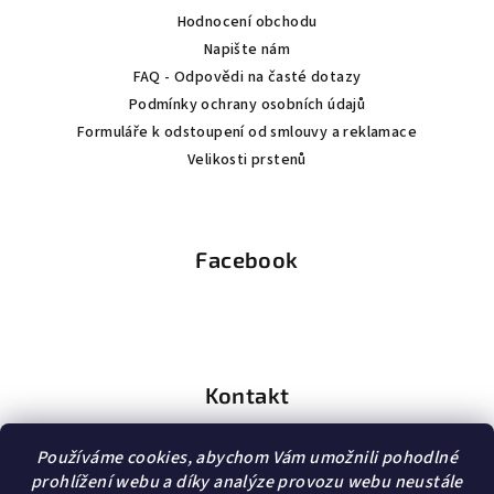
Hodnocení obchodu
Napište nám
FAQ - Odpovědi na časté dotazy
Podmínky ochrany osobních údajů
Formuláře k odstoupení od smlouvy a reklamace
Velikosti prstenů
Facebook
Kontakt
info
@
dopravagratis.cz
Používáme cookies, abychom Vám umožnili pohodlné
+420 603 500 988
prohlížení webu a díky analýze provozu webu neustále
+420 603 500 988