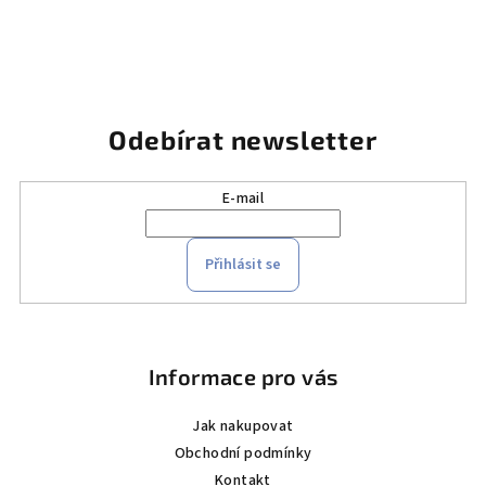
Odebírat newsletter
E-mail
Přihlásit se
Z
á
p
Informace pro vás
a
Jak nakupovat
t
Obchodní podmínky
í
Kontakt