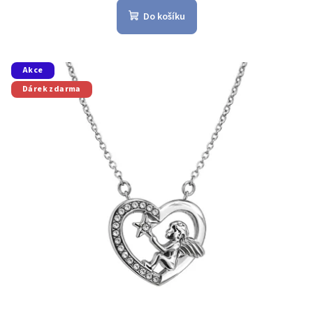
Do košíku
Akce
Dárek zdarma