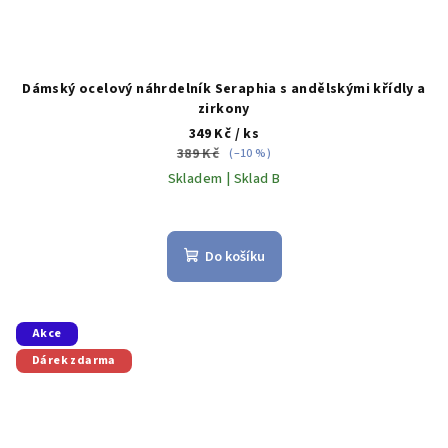
Dámský ocelový náhrdelník Seraphia s andělskými křídly a
zirkony
349 Kč
/ ks
389 Kč
(–10 %)
Skladem | Sklad B
Do košíku
Akce
Dárek zdarma