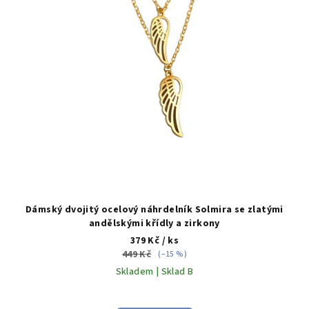
Dámský dvojitý ocelový náhrdelník Solmira se zlatými
andělskými křídly a zirkony
379 Kč
/ ks
449 Kč
(–15 %)
Skladem | Sklad B