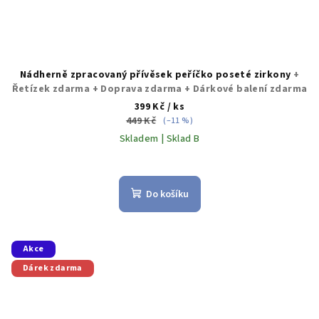
Nádherně zpracovaný přívěsek peříčko poseté zirkony
+
Řetízek zdarma + Doprava zdarma + Dárkové balení zdarma
399 Kč
/ ks
449 Kč
(–11 %)
Skladem | Sklad B
Do košíku
Akce
Dárek zdarma