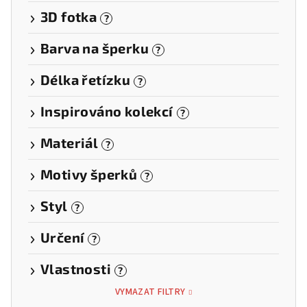
3D fotka
?
Barva na šperku
?
Délka řetízku
?
Inspirováno kolekcí
?
Materiál
?
Motivy šperků
?
Styl
?
Určení
?
Vlastnosti
?
VYMAZAT FILTRY