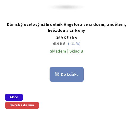
Dámský ocelový náhrdelník Angelora se srdcem, andělem,
hvězdou a zirkony
369 Kč
/ ks
419 Kč
(–11 %)
Skladem | Sklad B
Do košíku
Akce
Dárek zdarma