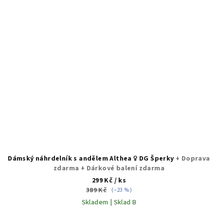
Dámský náhrdelník s andělem Althea ♀️ DG Šperky
+ Doprava
zdarma + Dárkové balení zdarma
299 Kč
/ ks
389 Kč
(–23 %)
Skladem | Sklad B