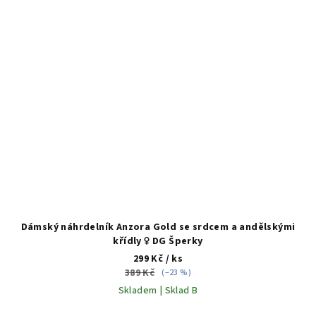
Dámský náhrdelník Anzora Gold se srdcem a andělskými
křídly ♀️ DG Šperky
299 Kč
/ ks
389 Kč
(–23 %)
Skladem | Sklad B