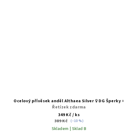
Ocelový přívěsek anděl Althaea Silver ♀️ DG Šperky
+
Řetízek zdarma
349 Kč
/ ks
389 Kč
(–10 %)
Skladem | Sklad B