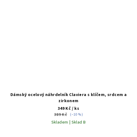
Dámský ocelový náhrdelník Claviera s klíčem, srdcem a
zirkonem
349 Kč
/ ks
389 Kč
(–10 %)
Skladem | Sklad B