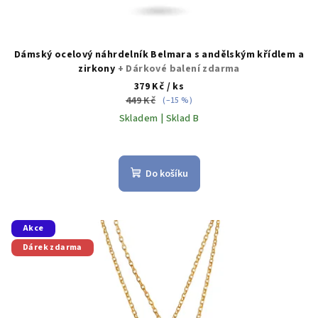
Dámský ocelový náhrdelník Belmara s andělským křídlem a
zirkony
+ Dárkové balení zdarma
379 Kč
/ ks
449 Kč
(–15 %)
Skladem | Sklad B
Do košíku
Akce
Dárek zdarma