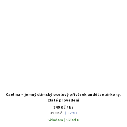
Caelina – jemný dámský ocelový přívěsek anděl se zirkony,
zlaté provedení
349 Kč
/ ks
399 Kč
(–12 %)
Skladem | Sklad B