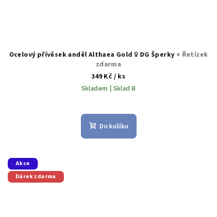
Ocelový přívěsek anděl Althaea Gold ♀️ DG Šperky
+ Řetízek
zdarma
349 Kč
/ ks
Skladem | Sklad B
Do košíku
Akce
Dárek zdarma