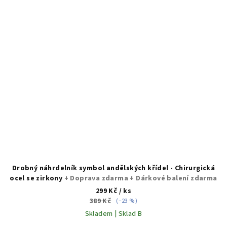
Drobný náhrdelník symbol andělských křídel - Chirurgická
ocel se zirkony
+ Doprava zdarma + Dárkové balení zdarma
299 Kč
/ ks
389 Kč
(–23 %)
Skladem | Sklad B