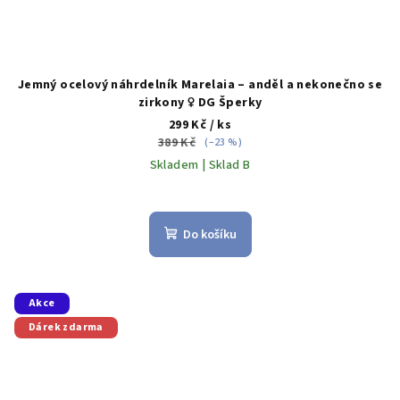
Jemný ocelový náhrdelník Marelaia – anděl a nekonečno se
zirkony ♀️ DG Šperky
299 Kč
/ ks
389 Kč
(–23 %)
Skladem | Sklad B
Do košíku
Akce
Dárek zdarma