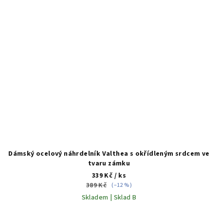
Dámský ocelový náhrdelník Valthea s okřídleným srdcem ve
tvaru zámku
339 Kč
/ ks
389 Kč
(–12 %)
Skladem | Sklad B