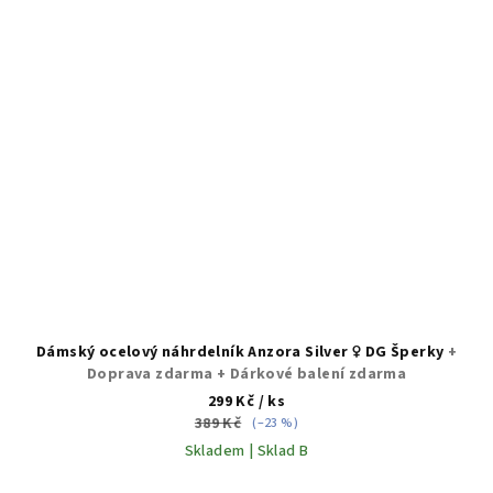
Dámský ocelový náhrdelník Anzora Silver ♀️ DG Šperky
+
Doprava zdarma + Dárkové balení zdarma
299 Kč
/ ks
389 Kč
(–23 %)
Skladem | Sklad B