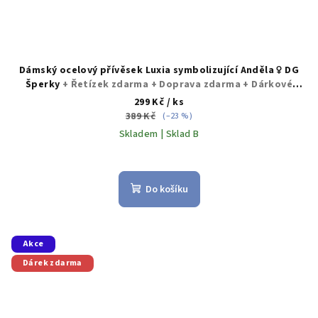
Dámský ocelový přívěsek Luxia symbolizující Anděla ♀️ DG
Šperky
+ Řetízek zdarma + Doprava zdarma + Dárkové
balení zdarma
299 Kč
/ ks
389 Kč
(–23 %)
Skladem | Sklad B
Do košíku
Akce
Dárek zdarma