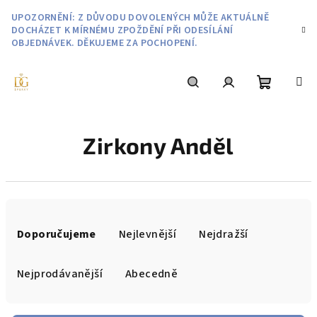
Přejít
UPOZORNĚNÍ: Z DŮVODU DOVOLENÝCH MŮŽE AKTUÁLNĚ
na
DOCHÁZET K MÍRNÉMU ZPOŽDĚNÍ PŘI ODESÍLÁNÍ
obsah
OBJEDNÁVEK. DĚKUJEME ZA POCHOPENÍ.
Nákupní
Hledat
Přihlášení
Zirkony Anděl
košík
Ř
a
Doporučujeme
Nejlevnější
Nejdražší
z
e
Nejprodávanější
Abecedně
n
í