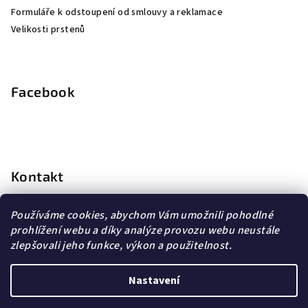
Formuláře k odstoupení od smlouvy a reklamace
Velikosti prstenů
Facebook
Kontakt
info
@
dopravagratis.cz
Používáme cookies, abychom Vám umožnili pohodlné
+420 603 500 988
prohlížení webu a díky analýze provozu webu neustále
+420 603 500 988
zlepšovali jeho funkce, výkon a použitelnost.
Nastavení