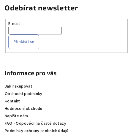
Odebírat newsletter
E-mail
Přihlásit se
Z
á
p
Informace pro vás
a
Jak nakupovat
t
Obchodní podmínky
í
Kontakt
Hodnocení obchodu
Napište nám
FAQ - Odpovědi na časté dotazy
Podmínky ochrany osobních údajů