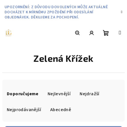
Přejít
UPOZORNĚNÍ: Z DŮVODU DOVOLENÝCH MŮŽE AKTUÁLNĚ
na
DOCHÁZET K MÍRNÉMU ZPOŽDĚNÍ PŘI ODESÍLÁNÍ
obsah
OBJEDNÁVEK. DĚKUJEME ZA POCHOPENÍ.
Nákupní
Hledat
Přihlášení
Zelená Křížek
košík
Ř
a
Doporučujeme
Nejlevnější
Nejdražší
z
e
Nejprodávanější
Abecedně
n
í