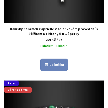
ů
Dámský náramek Caprielle v zelenkavém provedení s
křížkem a zirkony ♀️ DG Šperky
269 Kč
/ ks
Skladem | Sklad A
Do košíku
Akce
Dárek zdarma