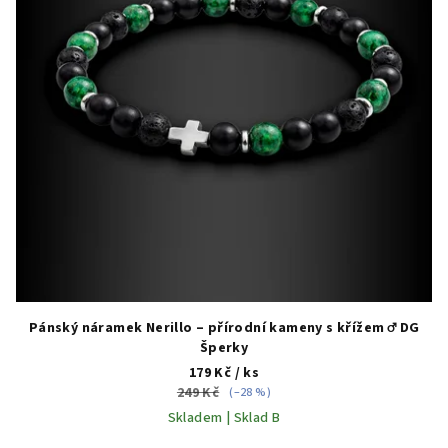
Pánský náramek Nerillo – přírodní kameny s křížem ♂️ DG
Šperky
179 Kč
/ ks
249 Kč
(–28 %)
Skladem | Sklad B