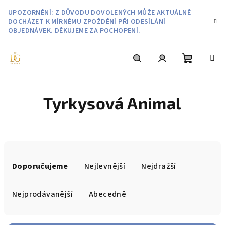
Přejít
UPOZORNĚNÍ: Z DŮVODU DOVOLENÝCH MŮŽE AKTUÁLNĚ
na
DOCHÁZET K MÍRNÉMU ZPOŽDĚNÍ PŘI ODESÍLÁNÍ
obsah
OBJEDNÁVEK. DĚKUJEME ZA POCHOPENÍ.
Nákupní
Hledat
Přihlášení
Tyrkysová Animal
košík
Ř
a
Doporučujeme
Nejlevnější
Nejdražší
z
e
Nejprodávanější
Abecedně
n
í