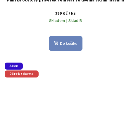
Pánský ocelový přívěsek Fenrivar se dvěma vlčími hlavami
399 Kč
/ ks
Skladem | Sklad B
Do košíku
Akce
Dárek zdarma