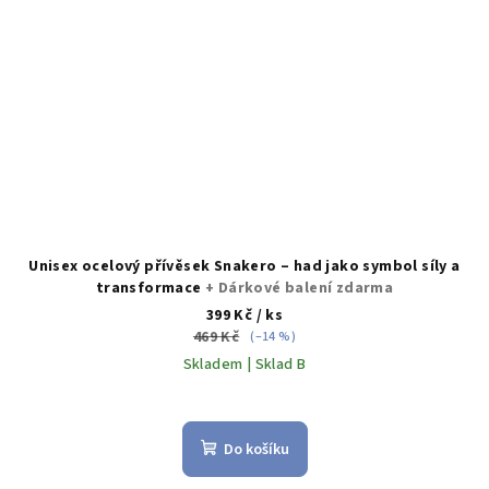
Unisex ocelový přívěsek Snakero – had jako symbol síly a
transformace
+ Dárkové balení zdarma
399 Kč
/ ks
469 Kč
(–14 %)
Skladem | Sklad B
Do košíku