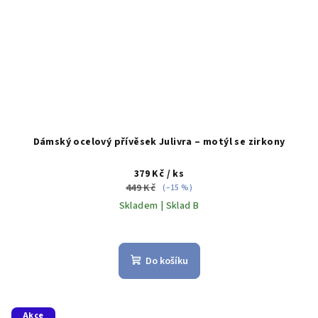
Dámský ocelový přívěsek Julivra – motýl se zirkony
379 Kč
/ ks
449 Kč
(–15 %)
Skladem | Sklad B
Do košíku
Akce