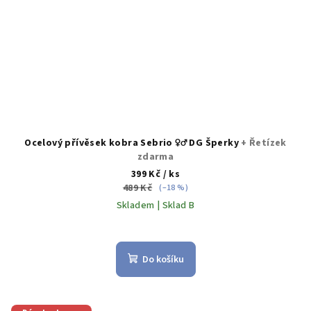
Ocelový přívěsek kobra Sebrio ♀️♂️ DG Šperky
+ Řetízek
zdarma
399 Kč
/ ks
489 Kč
(–18 %)
Skladem | Sklad B
Do košíku