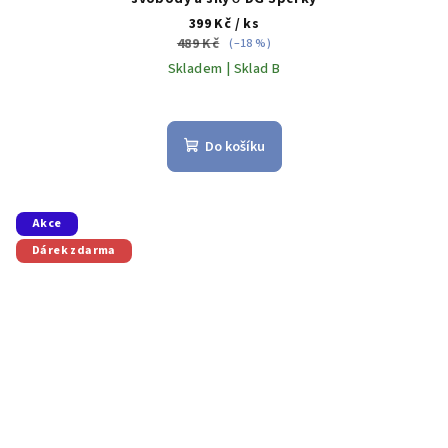
399 Kč
/ ks
489 Kč
(–18 %)
Skladem | Sklad B
Do košíku
Akce
Dárek zdarma