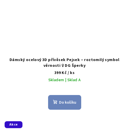
Dámský ocelový 3D přívěsek Pejsek – roztomilý symbol
věrnosti ♀️ DG Šperky
399 Kč
/ ks
Skladem | Sklad A
Do košíku
Akce