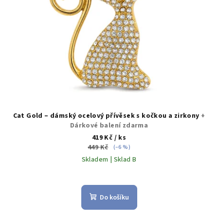
Cat Gold – dámský ocelový přívěsek s kočkou a zirkony
+
Dárkové balení zdarma
419 Kč
/ ks
449 Kč
(–6 %)
Skladem | Sklad B
Do košíku