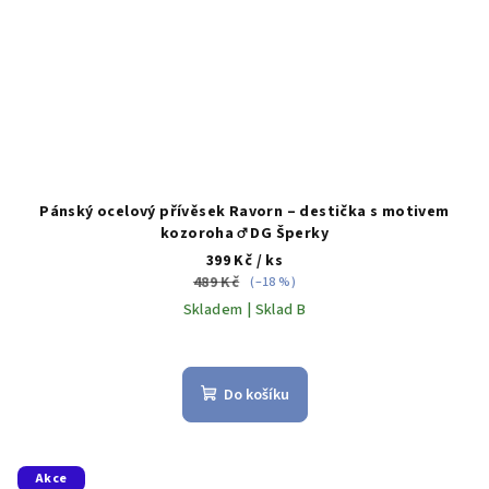
Pánský ocelový přívěsek Ravorn – destička s motivem
kozoroha ♂️ DG Šperky
399 Kč
/ ks
489 Kč
(–18 %)
Skladem | Sklad B
Do košíku
Akce