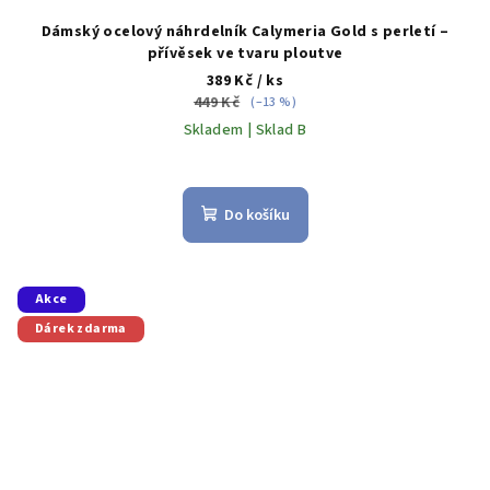
Dámský ocelový náhrdelník Calymeria Gold s perletí –
přívěsek ve tvaru ploutve
389 Kč
/ ks
449 Kč
(–13 %)
Skladem | Sklad B
Do košíku
Akce
Dárek zdarma