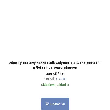
Dámský ocelový náhrdelník Calymeria Silver s perletí –
přívěsek ve tvaru ploutve
389 Kč
/ ks
449 Kč
(–13 %)
Skladem | Sklad B
Do košíku