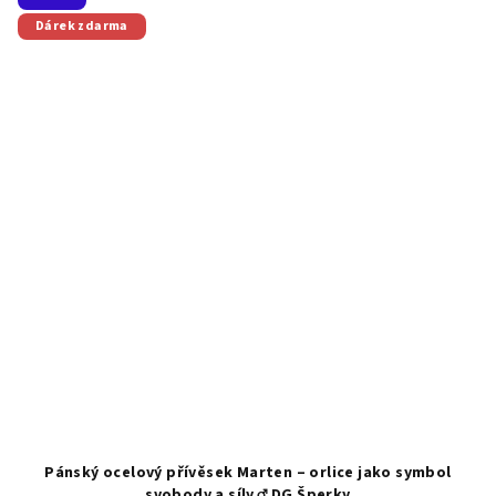
Dárek zdarma
Pánský ocelový přívěsek Marten – orlice jako symbol
svobody a síly ♂️ DG Šperky