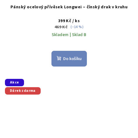
Pánský ocelový přívěsek Longwei – čínský drak v kruhu
399 Kč
/ ks
469 Kč
(–14 %)
Skladem | Sklad B
Do košíku
Akce
Dárek zdarma