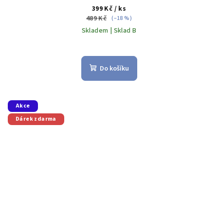
399 Kč
/ ks
489 Kč
(–18 %)
Skladem | Sklad B
Do košíku
Akce
Dárek zdarma