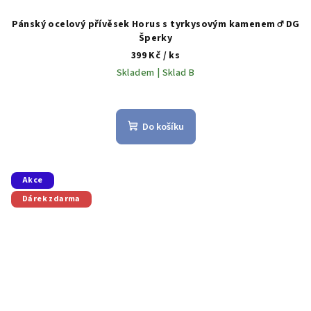
Pánský ocelový přívěsek Horus s tyrkysovým kamenem ♂️ DG
Šperky
399 Kč
/ ks
Skladem | Sklad B
Do košíku
Akce
Dárek zdarma