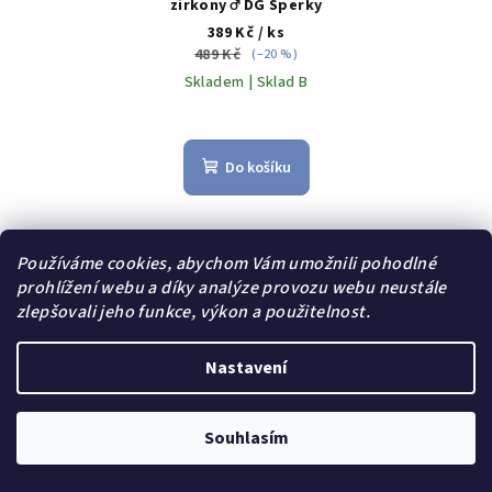
zirkony ♂️ DG Šperky
389 Kč
/ ks
489 Kč
(–20 %)
Skladem | Sklad B
Do košíku
Dárek zdarma
Používáme cookies, abychom Vám umožnili pohodlné
prohlížení webu a díky analýze provozu webu neustále
zlepšovali jeho funkce, výkon a použitelnost.
Nastavení
Souhlasím