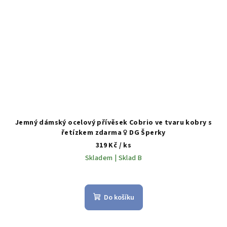
Jemný dámský ocelový přívěsek Cobrio ve tvaru kobry s
řetízkem zdarma ♀️ DG Šperky
319 Kč
/ ks
Skladem | Sklad B
Do košíku