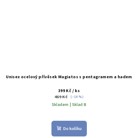
Unisex ocelový přívěsek Magiatos s pentagramem a hadem
399 Kč
/ ks
469 Kč
(–14 %)
Skladem | Sklad B
Do košíku