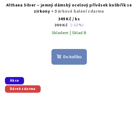
Althaea Silver – jemný dámský ocelový přívěsek kolibřík se
zirkony
+ Dárkové balení zdarma
349 Kč
/ ks
399 Kč
(–12 %)
Skladem | Sklad B
Do košíku
Akce
Dárek zdarma