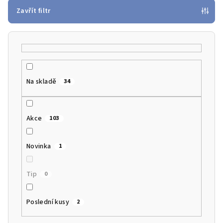
p
Zavřít filtr
r
o
d
u
k
Na skladě
34
t
ů
Akce
103
Novinka
1
Tip
0
Poslední kusy
2