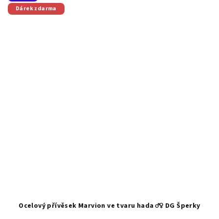
Dárek zdarma
Ocelový přívěsek Marvion ve tvaru hada ♂️♀️ DG Šperky