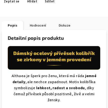
Zeptat se
Hlídat
Sdílet
Popis
Hodnocení
Diskuze
Detailní popis produktu
Dámský ocelový přívěsek kolibřík
se zirkony v jemném provedení
Althaea je šperk pro ženu, která má ráda
jemné
detaily
, ale nechce zapadnout. Motiv kolibříka
symbolizuje
lehkost, radost a svobodu
, díky
čemuž přívěsek působí pozitivně, živě a velmi
žensky.