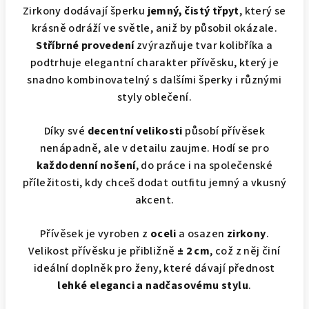
Zirkony dodávají šperku
jemný, čistý třpyt
, který se
krásně odráží ve světle, aniž by působil okázale.
Stříbrné provedení
zvýrazňuje tvar kolibříka a
podtrhuje elegantní charakter přívěsku, který je
snadno kombinovatelný s dalšími šperky i různými
styly oblečení.
Díky své
decentní velikosti
působí přívěsek
nenápadně, ale v detailu zaujme. Hodí se pro
každodenní nošení
, do práce i na společenské
příležitosti, kdy chceš dodat outfitu jemný a vkusný
akcent.
Přívěsek je vyroben z
oceli
a osazen
zirkony
.
Velikost přívěsku je přibližně
± 2 cm
, což z něj činí
ideální doplněk pro ženy, které dávají přednost
lehké eleganci a nadčasovému stylu
.