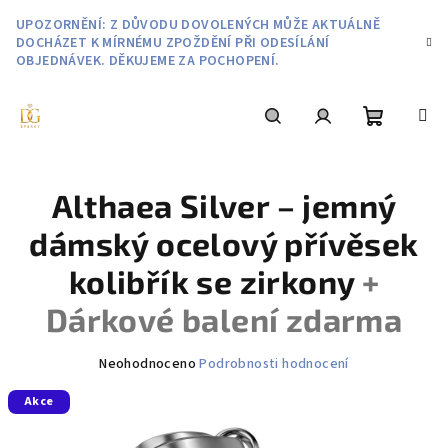
Přejít
UPOZORNĚNÍ: Z DŮVODU DOVOLENÝCH MŮŽE AKTUÁLNĚ
na
DOCHÁZET K MÍRNÉMU ZPOŽDĚNÍ PŘI ODESÍLÁNÍ
obsah
OBJEDNÁVEK. DĚKUJEME ZA POCHOPENÍ.
Nákupní
Hledat
Přihlášení
Althaea Silver – jemný
košík
dámský ocelový přívěsek
kolibřík se zirkony
+
Dárkové balení zdarma
Průměrné
Neohodnoceno
Podrobnosti hodnocení
hodnocení
Akce
produktu
je
0,0