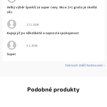
Velký výběr šperků za super ceny. Akce 2+1 gratis je skvělá
věc.
Hodnocení obchodu je 5 z 5 hvězdiček.
17.1.2026
Kupuji již po několikáté a naprostá spokojenost
Hodnocení obchodu je 5 z 5 hvězdiček.
5.1.2026
Super
Zobrazit další hodnocení
Podobné produkty