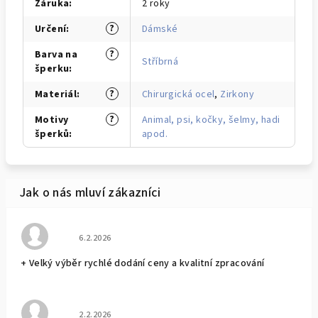
Záruka
:
2 roky
?
Určení
:
Dámské
?
Barva na
Stříbrná
šperku
:
?
Materiál
:
Chirurgická ocel
,
Zirkony
?
Motivy
Animal, psi, kočky, šelmy, hadi
šperků
:
apod.
Hodnocení obchodu je 5 z 5 hvězdiček.
6.2.2026
+ Velký výběr rychlé dodání ceny a kvalitní zpracování
Hodnocení obchodu je 5 z 5 hvězdiček.
2.2.2026