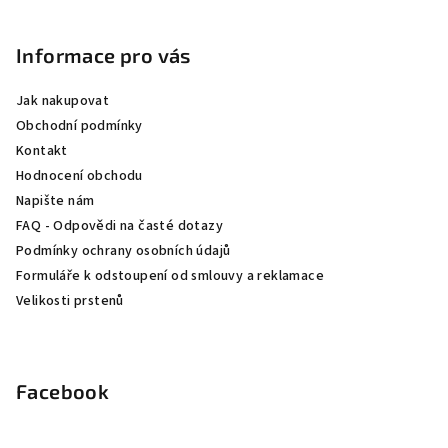
Z
á
p
Informace pro vás
a
Jak nakupovat
t
Obchodní podmínky
í
Kontakt
Hodnocení obchodu
Napište nám
FAQ - Odpovědi na časté dotazy
Podmínky ochrany osobních údajů
Formuláře k odstoupení od smlouvy a reklamace
Velikosti prstenů
Facebook