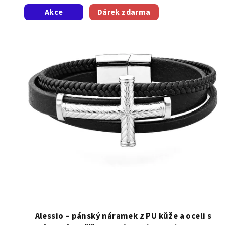
V
Akce
Dárek zdarma
ý
p
i
s
p
r
o
d
u
k
t
Alessio – pánský náramek z PU kůže a oceli s