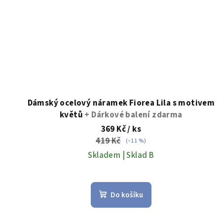
Dámský ocelový náramek Fiorea Lila s motivem
květů
+ Dárkové balení zdarma
369 Kč
/ ks
419 Kč
(–11 %)
Skladem | Sklad B
Do košíku