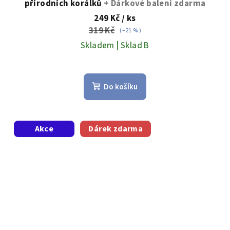
přírodních korálků
+ Dárkové balení zdarma
249 Kč
/ ks
319 Kč
(–21 %)
Skladem | Sklad B
Do košíku
Akce
Dárek zdarma