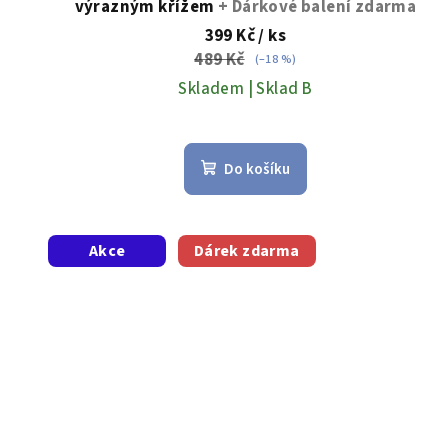
výrazným křížem
+ Dárkové balení zdarma
ů
399 Kč
/ ks
489 Kč
(–18 %)
Skladem | Sklad B
Do košíku
Akce
Dárek zdarma