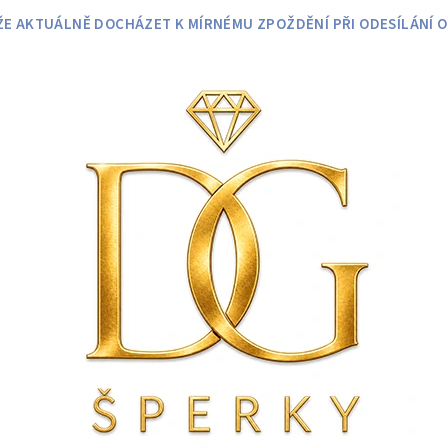
 AKTUÁLNĚ DOCHÁZET K MÍRNÉMU ZPOŽDĚNÍ PŘI ODESÍLÁNÍ O