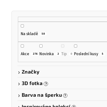
n
í
p
r
Na skladě
58
o
d
Akce
Novinka
Tip
Poslední kusy
276
2
0
5
u
k
Značky
t
3D fotka
?
ů
Barva na šperku
?
Inspirováno kolekcí