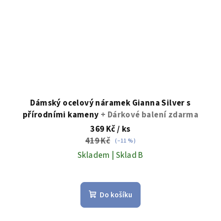
Dámský ocelový náramek Gianna Silver s
přírodními kameny
+ Dárkové balení zdarma
369 Kč
/ ks
419 Kč
(–11 %)
Skladem | Sklad B
Do košíku