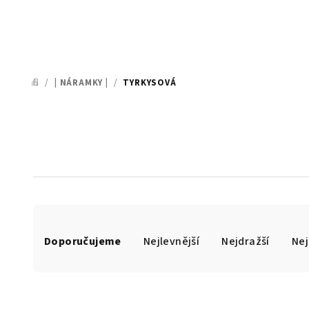
/
| NÁRAMKY |
/
TYRKYSOVÁ
DOMŮ
Ř
Doporučujeme
Nejlevnější
Nejdražší
Nej
a
z
e