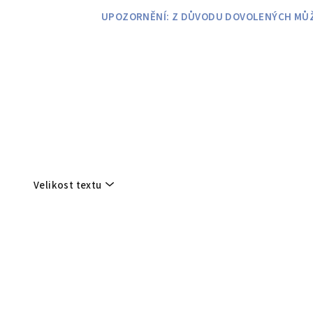
Přejít
UPOZORNĚNÍ: Z DŮVODU DOVOLENÝCH MŮŽE
na
obsah
Velikost textu