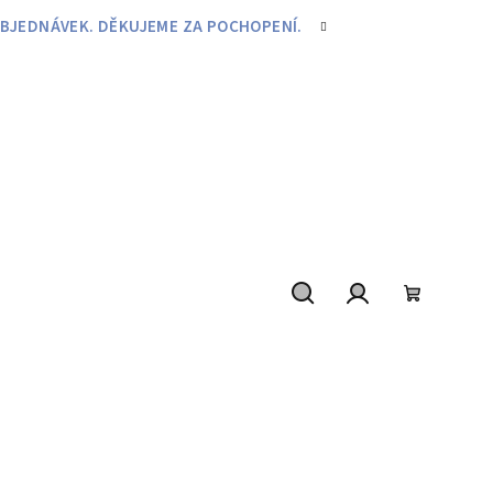
BJEDNÁVEK. DĚKUJEME ZA POCHOPENÍ.
Hledat
Přihlášení
Nákupní
košík