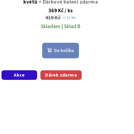
květů
+ Dárkové balení zdarma
369 Kč
/ ks
419 Kč
(–11 %)
Skladem | Sklad B
Do košíku
Akce
Dárek zdarma