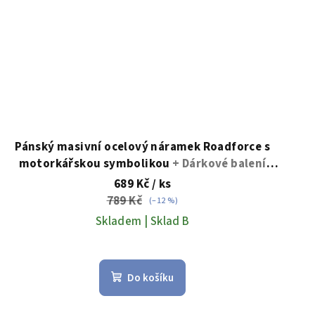
Pánský masivní ocelový náramek Roadforce s
motorkářskou symbolikou
+ Dárkové balení
zdarma
689 Kč
/ ks
789 Kč
(–12 %)
Skladem | Sklad B
Do košíku