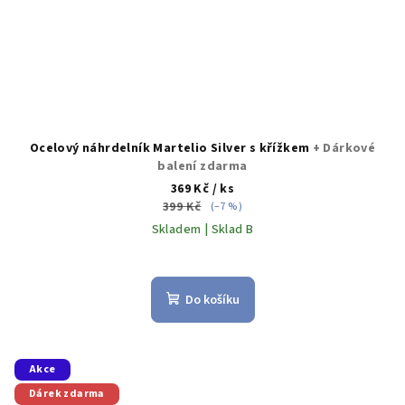
Ocelový náhrdelník Martelio Silver s křížkem
+ Dárkové
balení zdarma
369 Kč
/ ks
399 Kč
(–7 %)
Skladem | Sklad B
Do košíku
Akce
Dárek zdarma