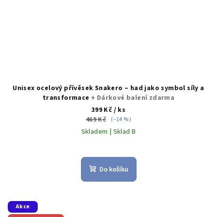
Unisex ocelový přívěsek Snakero – had jako symbol síly a
transformace
+ Dárkové balení zdarma
399 Kč
/ ks
469 Kč
(–14 %)
Skladem | Sklad B
Do košíku
Akce