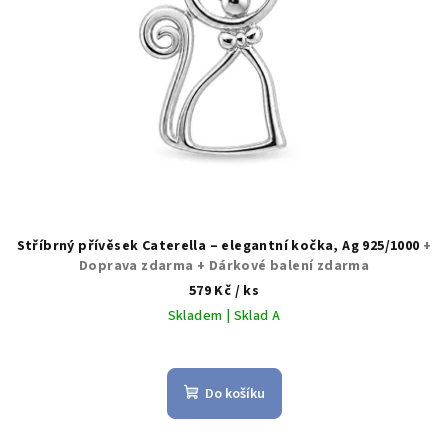
d
u
k
t
ů
Stříbrný přívěsek Caterella – elegantní kočka, Ag 925/1000
+
Doprava zdarma + Dárkové balení zdarma
579 Kč
/ ks
Skladem | Sklad A
Do košíku