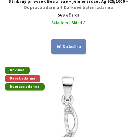
Stříbrný přívěsek Beatrisae – jemné srdce, Ag 925/1000
+
Doprava zdarma + Dárkové balení zdarma
569 Kč
/ ks
Skladem | Sklad A
Do košíku
Novinka
Dárek zdarma
Doprava zdarma