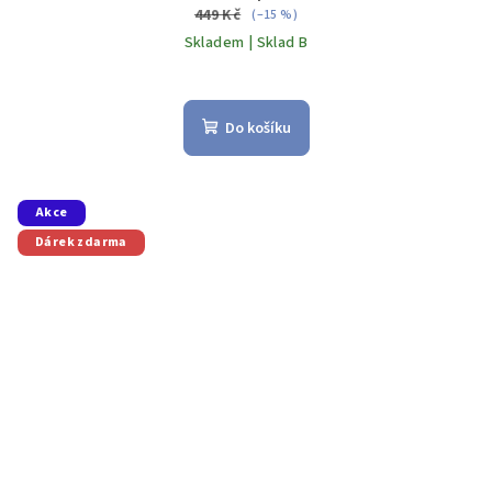
449 Kč
(–15 %)
Skladem | Sklad B
Do košíku
Akce
Dárek zdarma