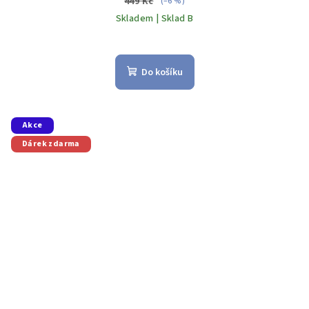
449 Kč
(–6 %)
Skladem | Sklad B
Do košíku
Akce
Dárek zdarma