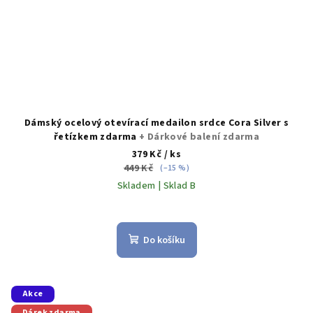
Dámský ocelový otevírací medailon srdce Cora Silver s
řetízkem zdarma
+ Dárkové balení zdarma
379 Kč
/ ks
449 Kč
(–15 %)
Skladem | Sklad B
Do košíku
Akce
Dárek zdarma