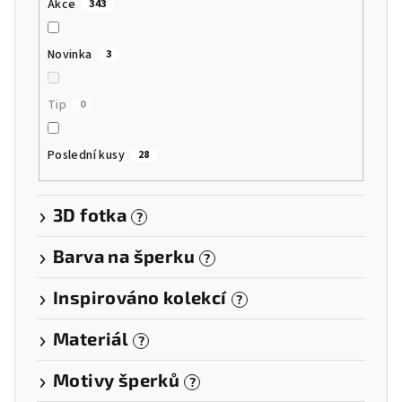
Akce
343
Novinka
3
Tip
0
Poslední kusy
28
3D fotka
?
Barva na šperku
?
Inspirováno kolekcí
?
Materiál
?
Motivy šperků
?