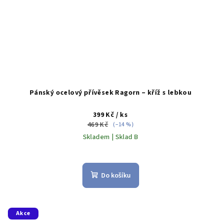
Pánský ocelový přívěsek Ragorn – kříž s lebkou
399 Kč
/ ks
469 Kč
(–14 %)
Skladem | Sklad B
Do košíku
Akce