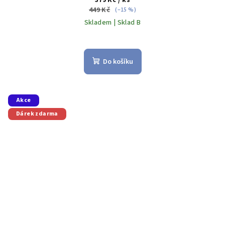
379 Kč
/ ks
449 Kč
(–15 %)
Skladem | Sklad B
Do košíku
Akce
Dárek zdarma