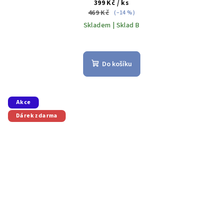
399 Kč
/ ks
469 Kč
(–14 %)
Skladem | Sklad B
Do košíku
Akce
Dárek zdarma