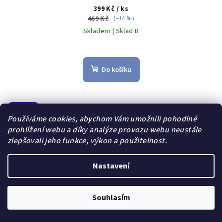
399 Kč
/ ks
469 Kč
(–14 %)
Skladem | Sklad B
Do košíku
Akce
Používáme cookies, abychom Vám umožnili pohodlné
Dárek zdarma
prohlížení webu a díky analýze provozu webu neustále
zlepšovali jeho funkce, výkon a použitelnost.
Nastavení
Souhlasím