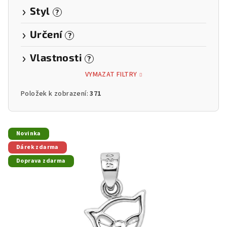
Styl
?
Určení
?
Vlastnosti
?
VYMAZAT FILTRY
Položek k zobrazení:
371
V
Novinka
ý
Dárek zdarma
p
Doprava zdarma
i
s
p
r
o