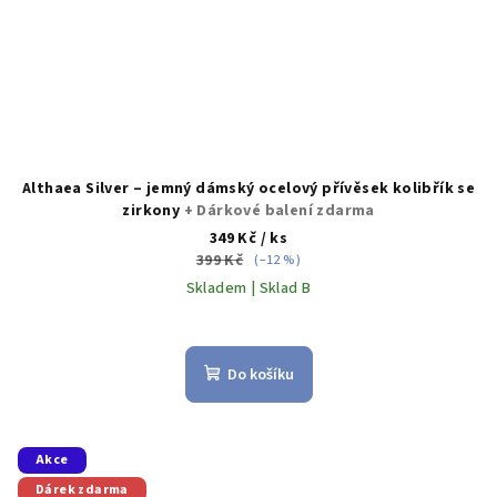
Althaea Silver – jemný dámský ocelový přívěsek kolibřík se
zirkony
+ Dárkové balení zdarma
349 Kč
/ ks
399 Kč
(–12 %)
Skladem | Sklad B
Do košíku
Akce
Dárek zdarma