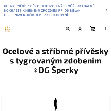
Přejít
UPOZORNĚNÍ: Z DŮVODU DOVOLENÝCH MŮŽE AKTUÁLNĚ
na
DOCHÁZET K MÍRNÉMU ZPOŽDĚNÍ PŘI ODESÍLÁNÍ
obsah
OBJEDNÁVEK. DĚKUJEME ZA POCHOPENÍ.
Nákupní
Hledat
Přihlášení
Ocelové a stříbrné přívěsky
košík
s tygrovaným zdobením
♀️DG Šperky