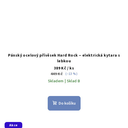
Pánský ocelový přívěsek Hard Rock – elektrická kytara s
lebkou
389 Kč
/ ks
449 Kč
(–13 %)
Skladem | Sklad B
Do košíku
Akce