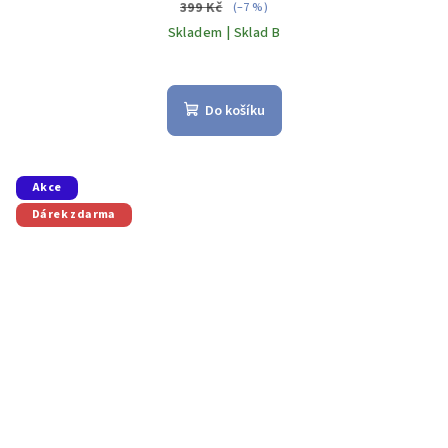
399 Kč
(–7 %)
Skladem | Sklad B
Do košíku
Akce
Dárek zdarma