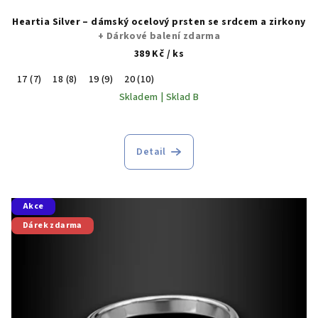
Heartia Silver – dámský ocelový prsten se srdcem a zirkony
+ Dárkové balení zdarma
389 Kč
/ ks
17 (7)
18 (8)
19 (9)
20 (10)
Skladem | Sklad B
Detail
Akce
Dárek zdarma