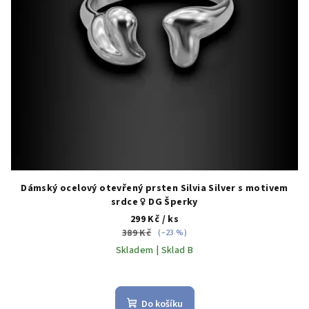
Dámský ocelový otevřený prsten Silvia Silver s motivem
srdce ♀️ DG Šperky
299 Kč
/ ks
389 Kč
(–23 %)
Skladem | Sklad B
Do košíku