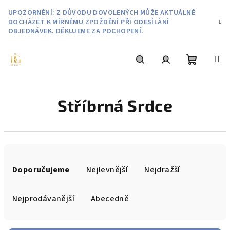
Přejít
UPOZORNĚNÍ: Z DŮVODU DOVOLENÝCH MŮŽE AKTUÁLNĚ
na
DOCHÁZET K MÍRNÉMU ZPOŽDĚNÍ PŘI ODESÍLÁNÍ
obsah
OBJEDNÁVEK. DĚKUJEME ZA POCHOPENÍ.
Nákupní
Hledat
Přihlášení
Stříbrná Srdce
košík
Ř
a
Doporučujeme
Nejlevnější
Nejdražší
z
e
Nejprodávanější
Abecedně
n
í