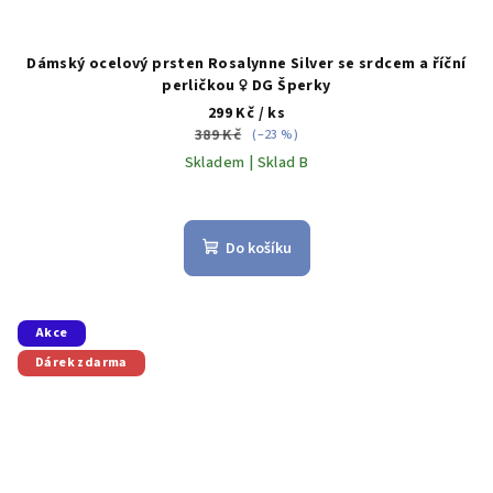
Dámský ocelový prsten Rosalynne Silver se srdcem a říční
perličkou ♀️ DG Šperky
299 Kč
/ ks
389 Kč
(–23 %)
Skladem | Sklad B
Do košíku
Akce
Dárek zdarma