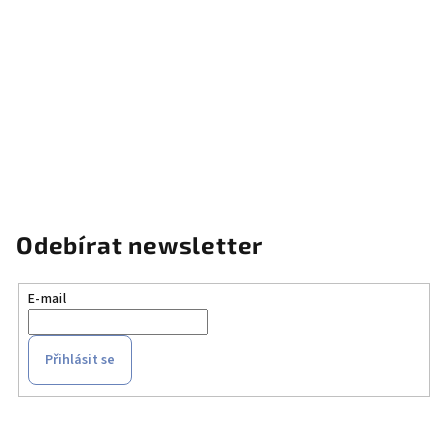
Odebírat newsletter
E-mail
Přihlásit se
Z
á