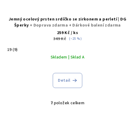
Jemný ocelový prsten srdíčko se zirkonem a perletí | DG
Šperky
+ Doprava zdarma + Dárkové balení zdarma
259 Kč
/ ks
349 Kč
(–25 %)
19 (9)
Skladem | Sklad A
Detail
7
položek celkem
O
v
l
á
d