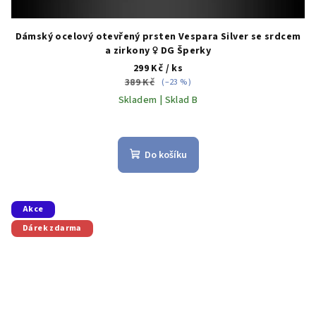
Dámský ocelový otevřený prsten Vespara Silver se srdcem
a zirkony ♀️ DG Šperky
299 Kč
/ ks
389 Kč
(–23 %)
Skladem | Sklad B
Do košíku
Akce
Dárek zdarma