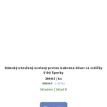
Dámský otevřený ocelový prsten Isabrena Silver se srdíčky
♀️ DG Šperky
299 Kč
/ ks
389 Kč
(–23 %)
Skladem | Sklad B