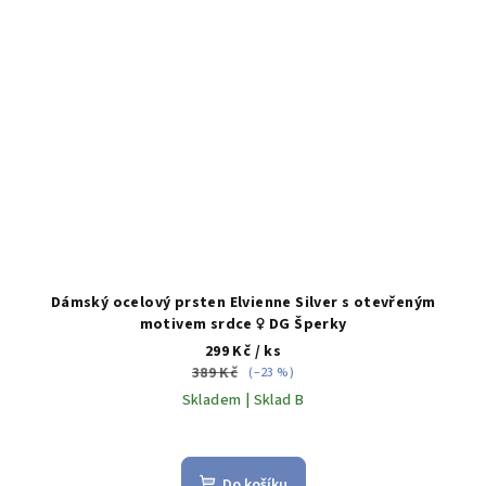
Dámský ocelový prsten Elvienne Silver s otevřeným
motivem srdce ♀️ DG Šperky
299 Kč
/ ks
389 Kč
(–23 %)
Skladem | Sklad B
Do košíku