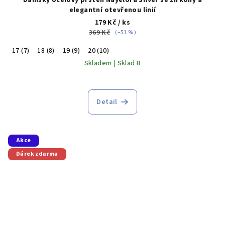
Dámský ocelový prsten Nayelora Silver se zirkony a
elegantní otevřenou linií
179 Kč
/ ks
369 Kč
(–51 %)
17 (7)
18 (8)
19 (9)
20 (10)
Skladem | Sklad B
Detail
Akce
Dárek zdarma