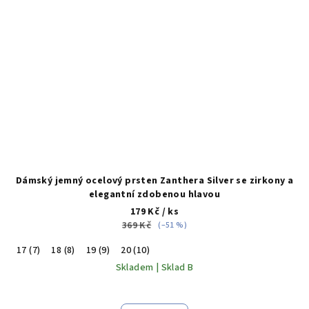
Dámský jemný ocelový prsten Zanthera Silver se zirkony a
elegantní zdobenou hlavou
179 Kč
/ ks
369 Kč
(–51 %)
17 (7)
18 (8)
19 (9)
20 (10)
Skladem | Sklad B