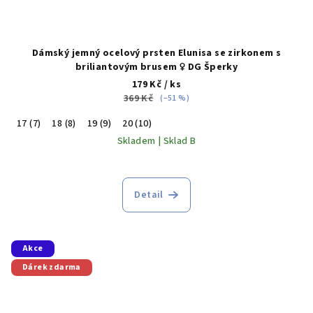
Dámský jemný ocelový prsten Elunisa se zirkonem s
briliantovým brusem ♀️ DG Šperky
179 Kč
/ ks
369 Kč
(–51 %)
17 (7)
18 (8)
19 (9)
20 (10)
Skladem | Sklad B
Detail
Akce
Dárek zdarma