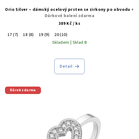
Orio Silver – dámský ocelový prsten se zirkony po obvodu
+
Dárkové balení zdarma
389 Kč
/ ks
17 (7)
18 (8)
19 (9)
20 (10)
Skladem | Sklad B
Detail
Dárek zdarma