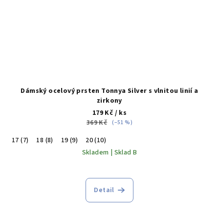
Dámský ocelový prsten Tonnya Silver s vlnitou linií a
zirkony
179 Kč
/ ks
369 Kč
(–51 %)
17 (7)
18 (8)
19 (9)
20 (10)
Skladem | Sklad B
Detail