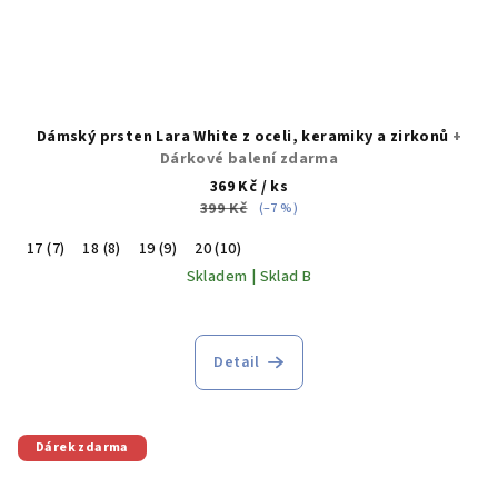
Dámský prsten Lara White z oceli, keramiky a zirkonů
+
Dárkové balení zdarma
369 Kč
/ ks
399 Kč
(–7 %)
17 (7)
18 (8)
19 (9)
20 (10)
Skladem | Sklad B
Detail
Dárek zdarma