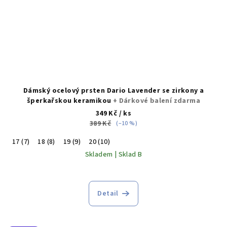
Dámský ocelový prsten Dario Lavender se zirkony a
šperkařskou keramikou
+ Dárkové balení zdarma
349 Kč
/ ks
389 Kč
(–10 %)
17 (7)
18 (8)
19 (9)
20 (10)
Skladem | Sklad B
Detail