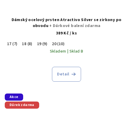
Dámský ocelový prsten Atractivo Silver se zirkony po
obvodu
+ Dárkové balení zdarma
389 Kč
/ ks
17 (7)
18 (8)
19 (9)
20 (10)
Skladem | Sklad B
Detail
Akce
Dárek zdarma