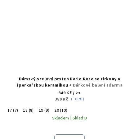
Dámský ocelový prsten Dario Rose se zirkony a
šperkařskou keramikou
+ Dárkové balení zdarma
349 Kč
/ ks
389 Kč
(–10 %)
17 (7)
18 (8)
19 (9)
20 (10)
Skladem | Sklad B