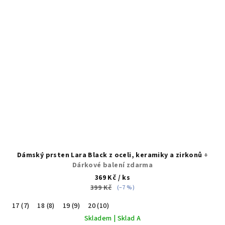
Dámský prsten Lara Black z oceli, keramiky a zirkonů
+
Dárkové balení zdarma
369 Kč
/ ks
399 Kč
(–7 %)
17 (7)
18 (8)
19 (9)
20 (10)
Skladem | Sklad A