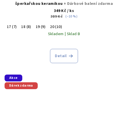
šperkařskou keramikou
+ Dárkové balení zdarma
349 Kč
/ ks
389 Kč
(–10 %)
17 (7)
18 (8)
19 (9)
20 (10)
Skladem | Sklad B
Detail
Akce
Dárek zdarma