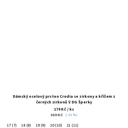
Dámský ocelový prsten Crodia se zirkony a křížem z
černých zirkonů ♀️ DG Šperky
179 Kč
/ ks
369 Kč
(–51 %)
17 (7)
18 (8)
19 (9)
20 (10)
21 (11)