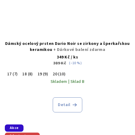
Dámský ocelový prsten Dario Noir se zirkony a šperkařskou
keramikou
+ Dárkové balení zdarma
349 Kč
/ ks
389 Kč
(–10 %)
17 (7)
18 (8)
19 (9)
20 (10)
Skladem | Sklad B
Detail
Akce