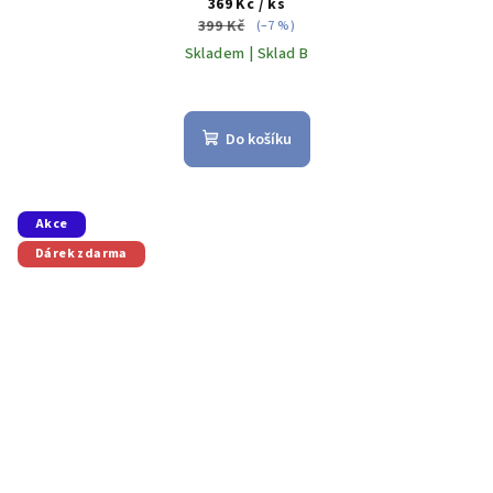
369 Kč
/ ks
399 Kč
(–7 %)
Skladem | Sklad B
Do košíku
Akce
Dárek zdarma