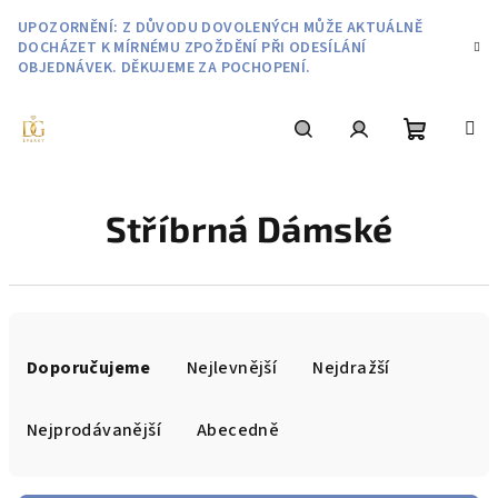
Přejít
UPOZORNĚNÍ: Z DŮVODU DOVOLENÝCH MŮŽE AKTUÁLNĚ
na
DOCHÁZET K MÍRNÉMU ZPOŽDĚNÍ PŘI ODESÍLÁNÍ
obsah
OBJEDNÁVEK. DĚKUJEME ZA POCHOPENÍ.
Nákupní
Hledat
Přihlášení
Stříbrná Dámské
košík
Ř
a
Doporučujeme
Nejlevnější
Nejdražší
z
e
Nejprodávanější
Abecedně
n
í