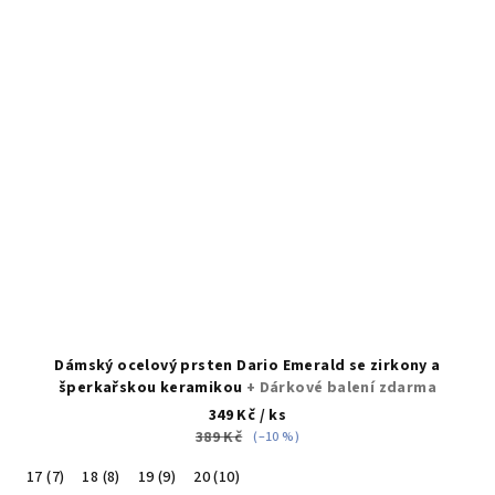
Dámský ocelový prsten Dario Emerald se zirkony a
šperkařskou keramikou
+ Dárkové balení zdarma
349 Kč
/ ks
389 Kč
(–10 %)
17 (7)
18 (8)
19 (9)
20 (10)