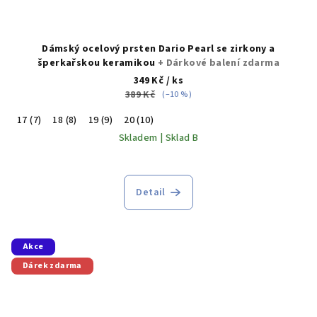
Dámský ocelový prsten Dario Pearl se zirkony a
šperkařskou keramikou
+ Dárkové balení zdarma
349 Kč
/ ks
389 Kč
(–10 %)
17 (7)
18 (8)
19 (9)
20 (10)
Skladem | Sklad B
Detail
Akce
Dárek zdarma