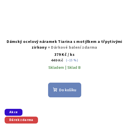
Dámský ocelový náramek Tiarina s motýlkem a třpytivými
zirkony
+ Dárkové balení zdarma
379 Kč
/ ks
449 Kč
(–15 %)
Skladem | Sklad B
Do košíku
Akce
Dárek zdarma