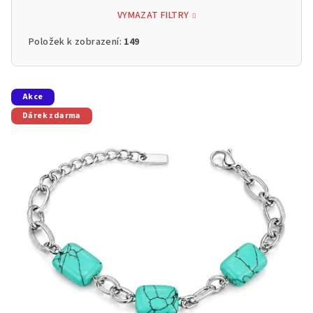
VYMAZAT FILTRY
Položek k zobrazení:
149
V
Akce
ý
Dárek zdarma
p
i
s
p
r
o
d
u
k
t