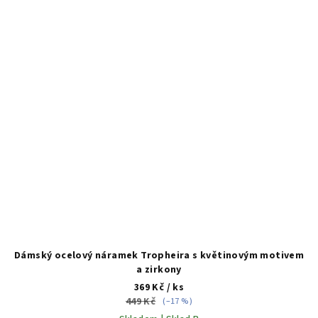
Dámský ocelový náramek Tropheira s květinovým motivem
a zirkony
369 Kč
/ ks
449 Kč
(–17 %)