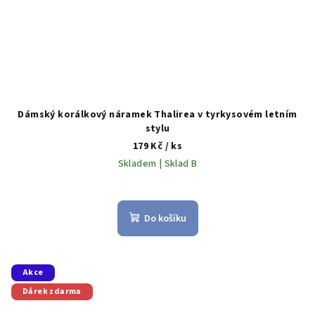
Dámský korálkový náramek Thalirea v tyrkysovém letním
stylu
179 Kč
/ ks
Skladem | Sklad B
Do košíku
Akce
Dárek zdarma