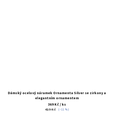
Dámský ocelový náramek Ornamenta Silver se zirkony a
elegantním ornamentem
369 Kč
/ ks
419 Kč
(–11 %)