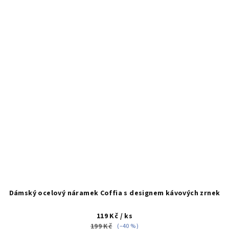
Dámský ocelový náramek Coffia s designem kávových zrnek
119 Kč
/ ks
199 Kč
(–40 %)