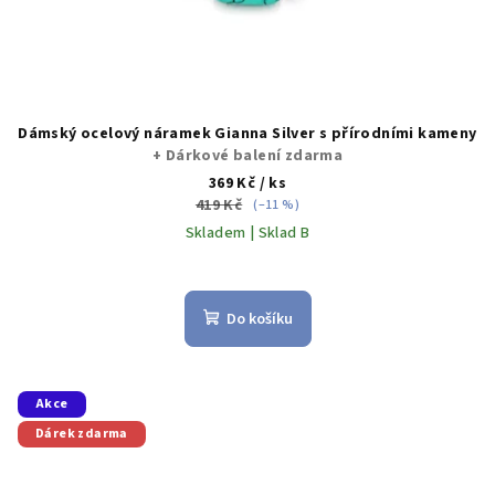
ů
Dámský ocelový náramek Gianna Silver s přírodními kameny
+ Dárkové balení zdarma
369 Kč
/ ks
419 Kč
(–11 %)
Skladem | Sklad B
Do košíku
Akce
Dárek zdarma