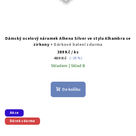
Dámský ocelový náramek Alhena Silver ve stylu Alhambra se
zirkony
+ Dárkové balení zdarma
389 Kč
/ ks
489 Kč
(–20 %)
Skladem | Sklad B
Do košíku
Akce
Dárek zdarma