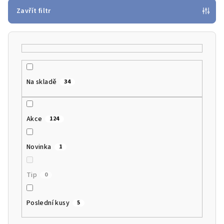
p
Zavřít filtr
r
o
d
u
k
Na skladě
34
t
ů
Akce
124
Novinka
1
Tip
0
Poslední kusy
5