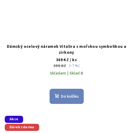
Dámský ocelový náramek Vitalira s mořskou symbolikou a
zirkony
369 Kč
/ ks
399 Kč
(–7 %)
Skladem | Sklad B
Do košíku
Akce
Dárek zdarma