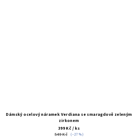
Dámský ocelový náramek Verdiana se smaragdově zeleným
zirkonem
399 Kč
/ ks
549 Kč
(–27 %)