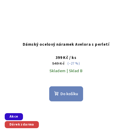
Dámský ocelový náramek Avelora s perletí
399 Kč
/ ks
549 Kč
(–27 %)
Skladem | Sklad B
Průměrné
hodnocení
produktu
Do košíku
je
5,0
z
5
Akce
hvězdiček.
Dárek zdarma