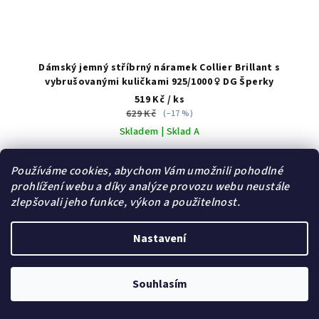
Dámský jemný stříbrný náramek Collier Brillant s
vybrušovanými kuličkami 925/1000 ♀️ DG Šperky
519 Kč
/ ks
629 Kč
(–17 %)
Skladem | Sklad A
Používáme cookies, abychom Vám umožnili pohodlné
prohlížení webu a díky analýze provozu webu neustále
Do košíku
zlepšovali jeho funkce, výkon a použitelnost.
Nastavení
Dárek zdarma
Souhlasím