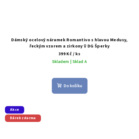
Dámský ocelový náramek Romantivo s hlavou Medusy,
řeckým vzorem a zirkony ♀️ DG Šperky
399 Kč
/ ks
Skladem | Sklad A
Do košíku
Akce
Dárek zdarma