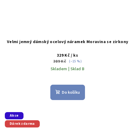
Velmi jemný dámský ocelový náramek Moravina se zirkony
329 Kč
/ ks
389 Kč
(–15 %)
Skladem | Sklad B
Do košíku
Akce
Dárek zdarma