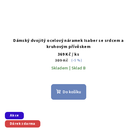
Dámský dvojitý ocelový náramek Isaber se srdcem a
kruhovým přívěskem
369 Kč
/ ks
389 Kč
(–5 %)
Skladem | Sklad B
Do košíku
Akce
Dárek zdarma