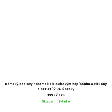
Dámský ocelový náramek s kloubovým zapínáním a zirkony
a perletí ♀️ DG Šperky
399 Kč
/ ks
Skladem | Sklad A