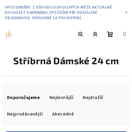
Přejít
UPOZORNĚNÍ: Z DŮVODU DOVOLENÝCH MŮŽE AKTUÁLNĚ
na
DOCHÁZET K MÍRNÉMU ZPOŽDĚNÍ PŘI ODESÍLÁNÍ
obsah
OBJEDNÁVEK. DĚKUJEME ZA POCHOPENÍ.
Nákupní
Hledat
Přihlášení
Stříbrná Dámské 24 cm
košík
Ř
a
Doporučujeme
Nejlevnější
Nejdražší
z
e
Nejprodávanější
Abecedně
n
í