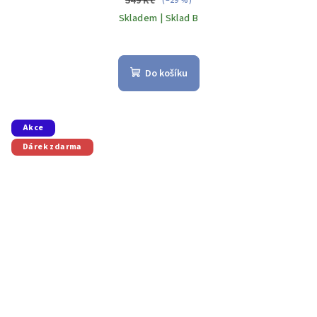
549 Kč
(–29 %)
Skladem | Sklad B
Do košíku
Akce
Dárek zdarma