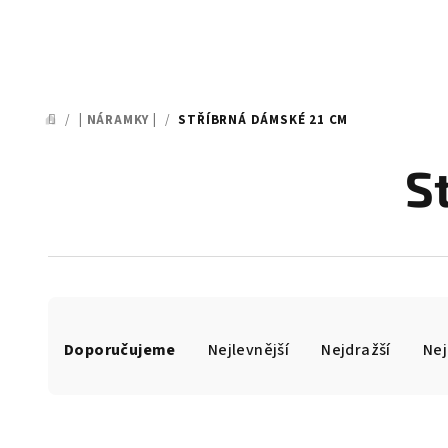
/
| NÁRAMKY |
/
STŘÍBRNÁ DÁMSKÉ 21 CM
DOMŮ
S
Ř
Doporučujeme
Nejlevnější
Nejdražší
Nej
a
z
e