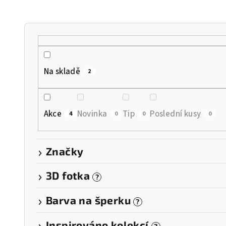
n
í
p
r
Na skladě
2
o
d
Akce
Novinka
Tip
Poslední kusy
4
0
0
0
u
k
Značky
t
3D fotka
?
ů
Barva na šperku
?
Inspirováno kolekcí