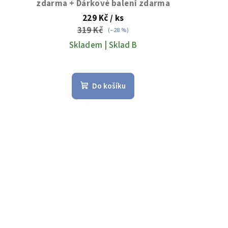
zdarma + Dárkové balení zdarma
229 Kč
/ ks
319 Kč
(–28 %)
Skladem | Sklad B
Do košíku