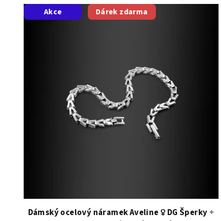
V
Akce
Dárek zdarma
ý
p
i
s
p
r
o
d
u
k
t
Dámský ocelový náramek Aveline ♀️ DG Šperky
+