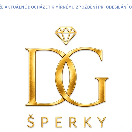
 AKTUÁLNĚ DOCHÁZET K MÍRNÉMU ZPOŽDĚNÍ PŘI ODESÍLÁNÍ O