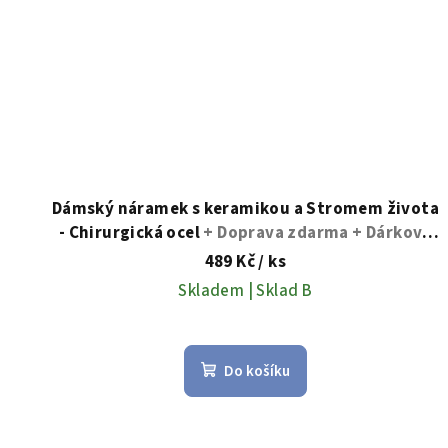
Dámský náramek s keramikou a Stromem života
- Chirurgická ocel
+ Doprava zdarma + Dárkové
balení zdarma
489 Kč
/ ks
Skladem | Sklad B
Do košíku