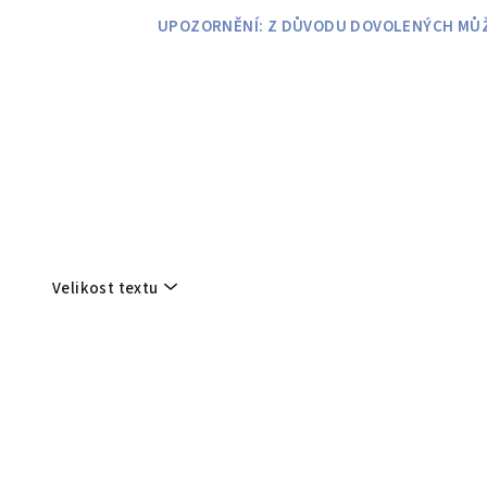
Přejít
UPOZORNĚNÍ: Z DŮVODU DOVOLENÝCH MŮŽE
na
obsah
Velikost textu