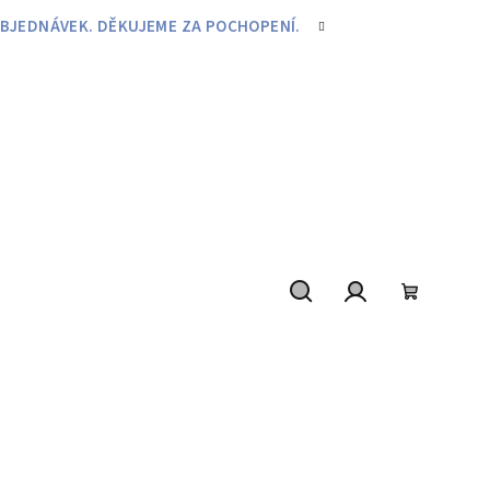
BJEDNÁVEK. DĚKUJEME ZA POCHOPENÍ.
Hledat
Přihlášení
Nákupní
košík