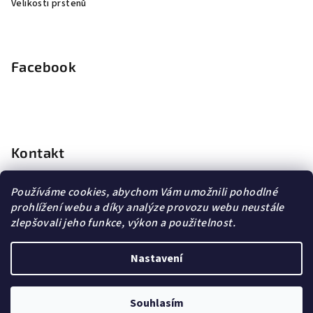
Velikosti prstenů
Facebook
Kontakt
info
@
dopravagratis.cz
Používáme cookies, abychom Vám umožnili pohodlné
+420 603 500 988
prohlížení webu a díky analýze provozu webu neustále
+420 603 500 988
zlepšovali jeho funkce, výkon a použitelnost.
Nastavení
Copyright 2026
DG Šperky
. Všechna práva vyhrazena.
Souhlasím