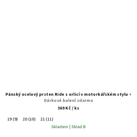
Pánský ocelový prsten Ride s orlicí v motorkářském stylu
+
Dárkové balení zdarma
369 Kč
/ ks
19 (9)
20 (10)
21 (11)
Skladem | Sklad B