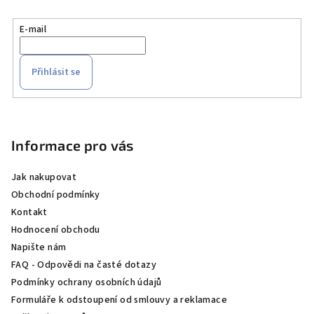
E-mail
Přihlásit se
Z
á
p
Informace pro vás
a
Jak nakupovat
t
Obchodní podmínky
í
Kontakt
Hodnocení obchodu
Napište nám
FAQ - Odpovědi na časté dotazy
Podmínky ochrany osobních údajů
Formuláře k odstoupení od smlouvy a reklamace