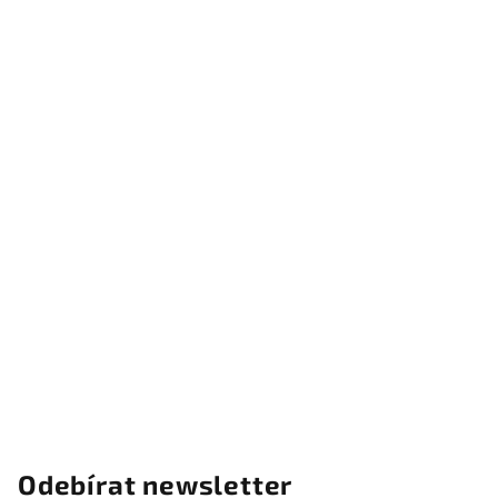
i
s
u
Odebírat newsletter