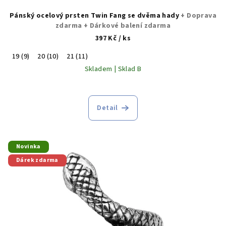
Pánský ocelový prsten Twin Fang se dvěma hady
+ Doprava
zdarma + Dárkové balení zdarma
397 Kč
/ ks
19 (9)
20 (10)
21 (11)
Skladem | Sklad B
Detail
Novinka
Dárek zdarma