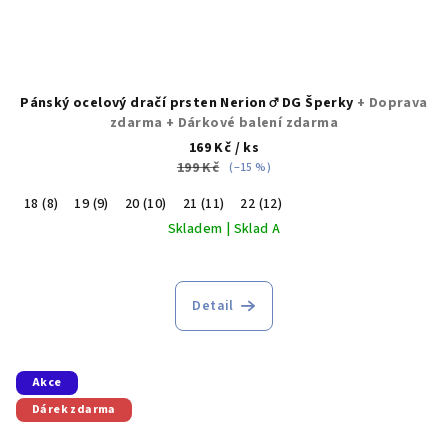
Pánský ocelový dračí prsten Nerion ♂️ DG Šperky
+ Doprava
zdarma + Dárkové balení zdarma
169 Kč
/ ks
199 Kč
(–15 %)
18 (8)
19 (9)
20 (10)
21 (11)
22 (12)
Skladem | Sklad A
Detail
Akce
Dárek zdarma