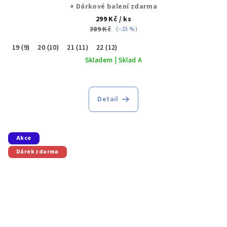
+ Dárkové balení zdarma
299 Kč
/ ks
389 Kč
(–23 %)
19 (9)
20 (10)
21 (11)
22 (12)
Skladem | Sklad A
Průměrné
hodnocení
produktu
Detail
je
5,0
z
5
Akce
hvězdiček.
Dárek zdarma