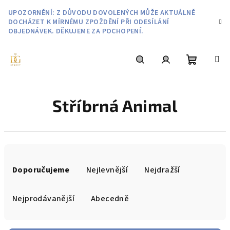
Přejít
UPOZORNĚNÍ: Z DŮVODU DOVOLENÝCH MŮŽE AKTUÁLNĚ
na
DOCHÁZET K MÍRNÉMU ZPOŽDĚNÍ PŘI ODESÍLÁNÍ
obsah
OBJEDNÁVEK. DĚKUJEME ZA POCHOPENÍ.
Nákupní
Hledat
Přihlášení
Stříbrná Animal
košík
Ř
a
Doporučujeme
Nejlevnější
Nejdražší
z
e
Nejprodávanější
Abecedně
n
í