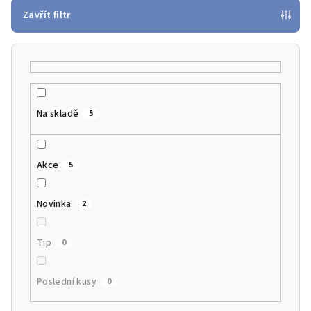
p
Zavřít filtr
r
o
d
u
k
Na skladě
5
t
ů
Akce
5
Novinka
2
Tip
0
Poslední kusy
0