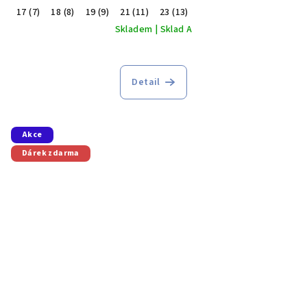
17 (7)
18 (8)
19 (9)
21 (11)
23 (13)
Skladem | Sklad A
Průměrné
hodnocení
produktu
Detail
je
5,0
z
5
Akce
hvězdiček.
Dárek zdarma