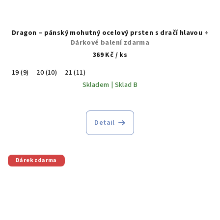
Dragon – pánský mohutný ocelový prsten s dračí hlavou
+
Dárkové balení zdarma
369 Kč
/ ks
19 (9)
20 (10)
21 (11)
Skladem | Sklad B
Detail
Dárek zdarma