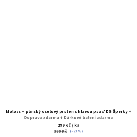
Moloss – pánský ocelový prsten s hlavou psa ♂️ DG Šperky
+
Doprava zdarma + Dárkové balení zdarma
299 Kč
/ ks
389 Kč
(–23 %)