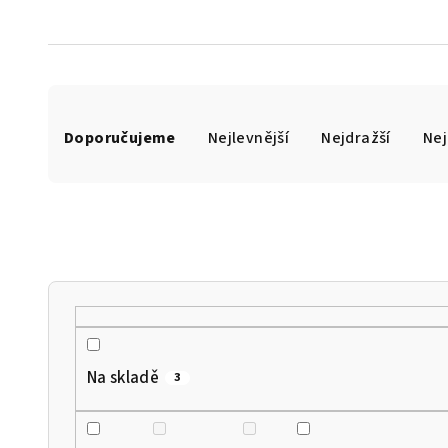
Ř
Doporučujeme
Nejlevnější
Nejdražší
Nej
a
z
e
n
í
p
r
Na skladě
3
o