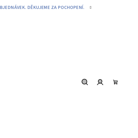
BJEDNÁVEK. DĚKUJEME ZA POCHOPENÍ.
Hledat
Přihlášení
Nákupní
košík