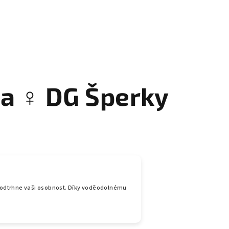
a ♀️ DG Šperky
 podtrhne vaši osobnost. Díky voděodolnému