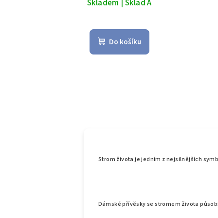
Skladem | Sklad A
Do košíku
Strom života je jedním z nejsilnějších symb
Dámské přívěsky se stromem života působí j