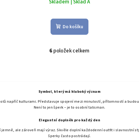
Skladem | Sklad A
Do košíku
6
položek celkem
O
v
l
á
d
Symbol, který má hluboký význam
a
olů napříč kulturami. Představuje spojení mezi minulostí, přítomností a budoucno
c
Není to jen šperk – je to osobní talisman.
í
Elegantní doplněk pro každý den
p
emně, ale zároveň mají výraz. Skvěle doplní každodenní outfit i slavnostní st
r
šperky často postrádají.