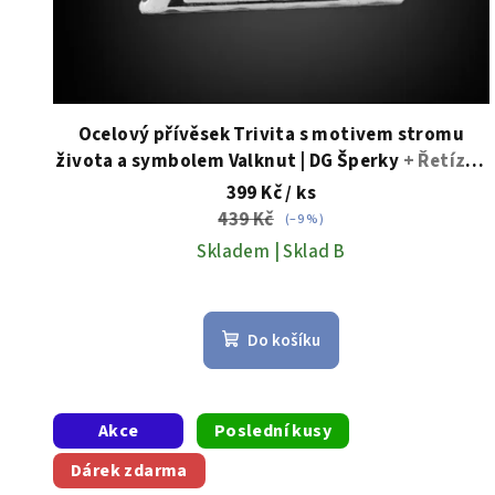
d
u
k
t
Ocelový přívěsek Trivita s motivem stromu
života a symbolem Valknut | DG Šperky
+ Řetízek
ů
zdarma + Doprava zdarma + Dárkové balení
399 Kč
/ ks
zdarma
439 Kč
(–9 %)
Skladem | Sklad B
Do košíku
Akce
Poslední kusy
Dárek zdarma