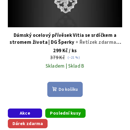
Dámský ocelový přívěsek Vitia se srdíčkem a
stromem života | DG Šperky
+ Řetízek zdarma +
Doprava zdarma + Dárkové balení zdarma
299 Kč
/ ks
379 Kč
(–21 %)
Skladem | Sklad B
Do košíku
Akce
Poslední kusy
Dárek zdarma