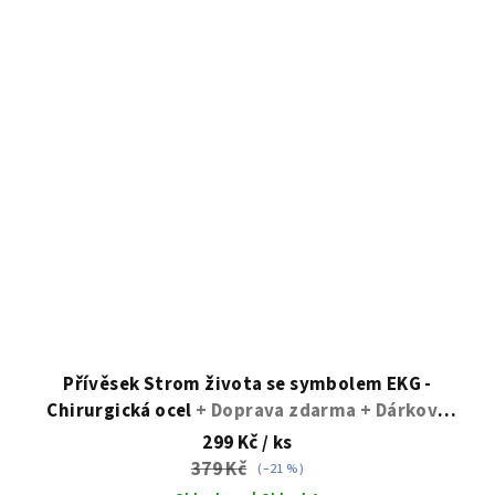
Přívěsek Strom života se symbolem EKG -
Chirurgická ocel
+ Doprava zdarma + Dárkové
balení zdarma
299 Kč
/ ks
379 Kč
(–21 %)