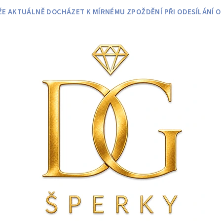
 AKTUÁLNĚ DOCHÁZET K MÍRNÉMU ZPOŽDĚNÍ PŘI ODESÍLÁNÍ O