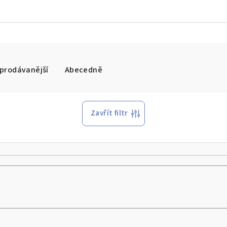
prodávanější
Abecedně
Zavřít filtr