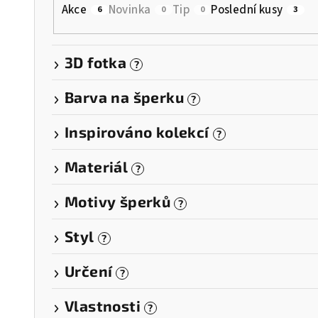
d
Akce
Novinka
Tip
Poslední kusy
6
0
0
3
u
k
3D fotka
?
t
Barva na šperku
?
ů
Inspirováno kolekcí
?
Materiál
?
Motivy šperků
?
Styl
?
Určení
?
Vlastnosti
?