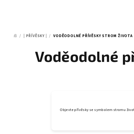
/
| PŘÍVĚSKY |
/
VODĚODOLNÉ PŘÍVĚSKY STROM ŽIVOTA ♀
DOMŮ
Voděodolné př
Objevte přívěsky se symbolem stromu život