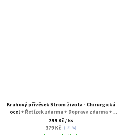
Kruhový přívěsek Strom života - Chirurgická
ocel
+ Řetízek zdarma + Doprava zdarma +
Dárkové balení zdarma
299 Kč
/ ks
379 Kč
(–21 %)