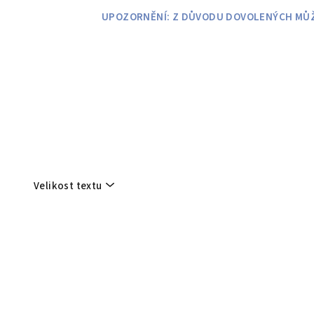
Přejít
UPOZORNĚNÍ: Z DŮVODU DOVOLENÝCH MŮŽE
na
obsah
Velikost textu