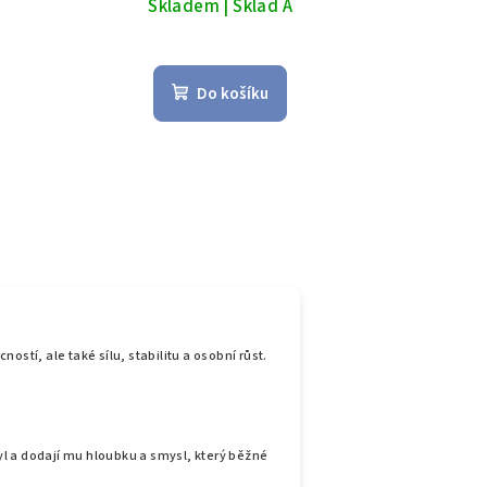
Skladem | Sklad A
Do košíku
stí, ale také sílu, stabilitu a osobní růst.
yl a dodají mu hloubku a smysl, který běžné