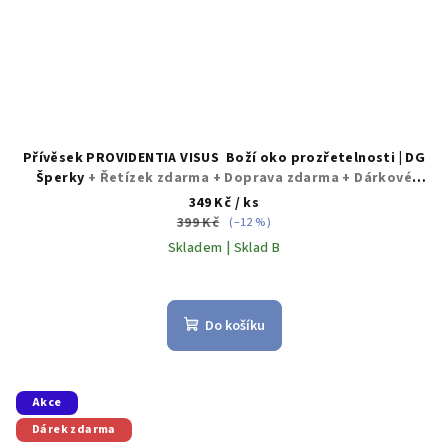
Přívěsek PROVIDENTIA VISUS Boží oko prozřetelnosti | DG
Šperky
+ Řetízek zdarma + Doprava zdarma + Dárkové
balení zdarma
349 Kč
/ ks
399 Kč
(–12 %)
Skladem | Sklad B
Do košíku
Akce
Dárek zdarma