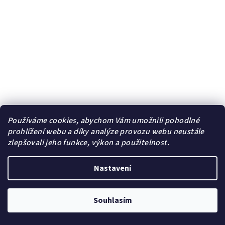
Používáme cookies, abychom Vám umožnili pohodlné
prohlížení webu a díky analýze provozu webu neustále
zlepšovali jeho funkce, výkon a použitelnost.
Nastavení
Ocelový přívěsek Boží oko prozřetelnosti | DG Šperky
+
Souhlasím
Řetízek zdarma + Doprava zdarma + Dárkové balení zdarma
349 Kč
/ ks