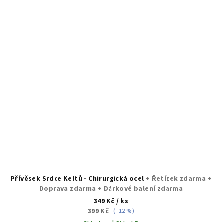
Přívěsek Srdce Keltů - Chirurgická ocel
+ Řetízek zdarma +
Doprava zdarma + Dárkové balení zdarma
349 Kč
/ ks
399 Kč
(–12 %)