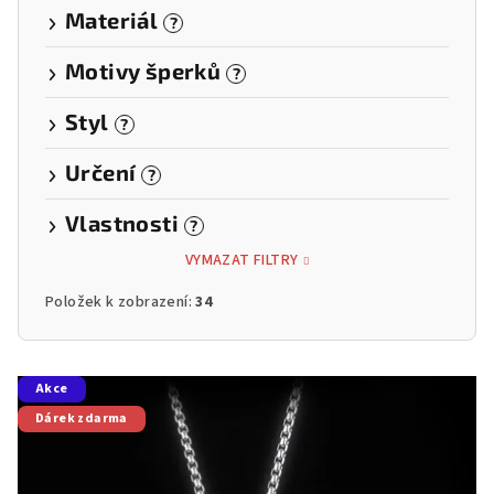
Materiál
?
Motivy šperků
?
Styl
?
Určení
?
Vlastnosti
?
VYMAZAT FILTRY
Položek k zobrazení:
34
V
Akce
ý
Dárek zdarma
p
i