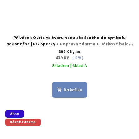
Přívěsek Ouria ve tvaru hada stočeného do symbolu
nekonečna | DG Šperky
+ Doprava zdarma + Dárkové balení
zdarma
399 Kč
/ ks
439 Kč
(–9 %)
Skladem | Sklad A
Do košíku
Akce
Dárek zdarma