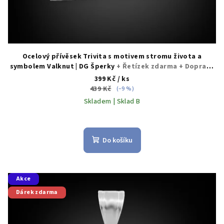
Ocelový přívěsek Trivita s motivem stromu života a
symbolem Valknut | DG Šperky
+ Řetízek zdarma + Doprava
zdarma + Dárkové balení zdarma
399 Kč
/ ks
439 Kč
(–9 %)
Skladem | Sklad B
Do košíku
Akce
Dárek zdarma