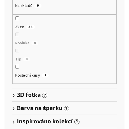
k
Na skladě
9
t
ů
Akce
34
Novinka
0
Tip
0
Poslední kusy
1
3D fotka
?
Barva na šperku
?
Inspirováno kolekcí
?