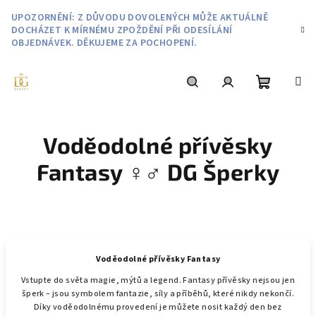
Přejít
UPOZORNĚNÍ: Z DŮVODU DOVOLENÝCH MŮŽE AKTUÁLNĚ
na
DOCHÁZET K MÍRNÉMU ZPOŽDĚNÍ PŘI ODESÍLÁNÍ
obsah
OBJEDNÁVEK. DĚKUJEME ZA POCHOPENÍ.
Nákupní
Hledat
Přihlášení
Voděodolné přívěsky
košík
Fantasy ♀️♂️ DG Šperky
Voděodolné přívěsky Fantasy
Vstupte do světa magie, mýtů a legend. Fantasy přívěsky nejsou jen
šperk – jsou symbolem fantazie, síly a příběhů, které nikdy nekončí.
Díky voděodolnému provedení je můžete nosit každý den bez