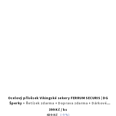
Ocelový přívěsek Vikingské sekery FERRUM SECURIS | DG
Šperky
+ Řetízek zdarma + Doprava zdarma + Dárkové
balení zdarma
399 Kč
/ ks
439 Kč
(–9 %)