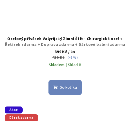
Ocelový přívěsek Valyrijský Zimní Štít - Chirurgická ocel
+
Řetízek zdarma + Doprava zdarma + Dárkové balení zdarma
399 Kč
/ ks
439 Kč
(–9 %)
Skladem | Sklad B
Do košíku
Akce
Dárek zdarma