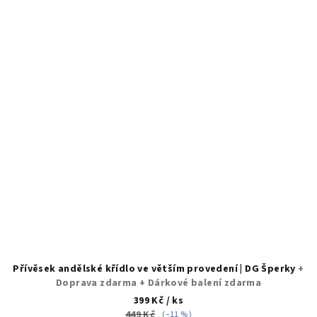
Přívěsek andělské křídlo ve větším provedení | DG Šperky
+
Doprava zdarma + Dárkové balení zdarma
399 Kč
/ ks
449 Kč
(–11 %)