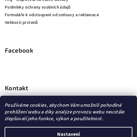
Podmínky ochrany osobních údajů
Formuláře k odstoupení od smlouvy a reklamace
Velikosti prstenů
Facebook
Kontakt
info
@
dopravagratis.cz
Používáme cookies, abychom Vám umožnili pohodlné
+420 603 500 988
prohlížení webu a díky analýze provozu webu neustále
+420 603 500 988
zlepšovali jeho funkce, výkon a použitelnost.
Nastavení