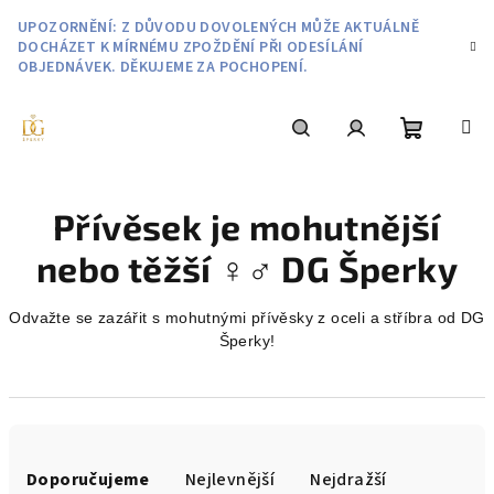
Přejít
UPOZORNĚNÍ: Z DŮVODU DOVOLENÝCH MŮŽE AKTUÁLNĚ
na
DOCHÁZET K MÍRNÉMU ZPOŽDĚNÍ PŘI ODESÍLÁNÍ
obsah
OBJEDNÁVEK. DĚKUJEME ZA POCHOPENÍ.
Nákupní
Hledat
Přihlášení
Přívěsek je mohutnější
košík
nebo těžší ♀️♂️ DG Šperky
Odvažte se zazářit s mohutnými přívěsky z oceli a stříbra od DG
Šperky!
Ř
a
Doporučujeme
Nejlevnější
Nejdražší