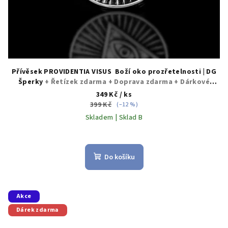
Přívěsek PROVIDENTIA VISUS Boží oko prozřetelnosti | DG
Šperky
+ Řetízek zdarma + Doprava zdarma + Dárkové
balení zdarma
349 Kč
/ ks
399 Kč
(–12 %)
Skladem | Sklad B
Do košíku
Akce
Dárek zdarma