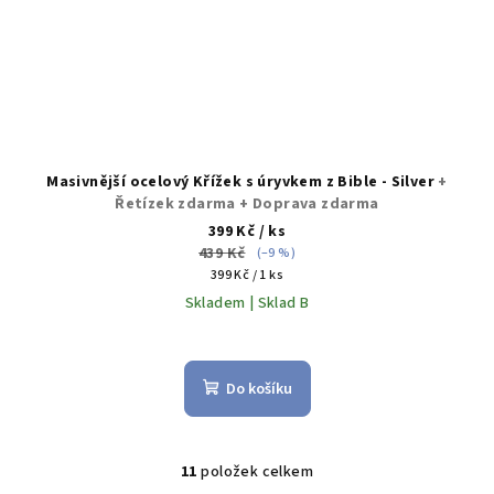
Masivnější ocelový Křížek s úryvkem z Bible - Silver
+
Řetízek zdarma + Doprava zdarma
399 Kč
/ ks
439 Kč
(–9 %)
Měrná
399 Kč / 1 ks
cena:
Skladem | Sklad B
Průměrné
hodnocení
produktu
Do košíku
je
5,0
z
5
11
položek celkem
O
hvězdiček.