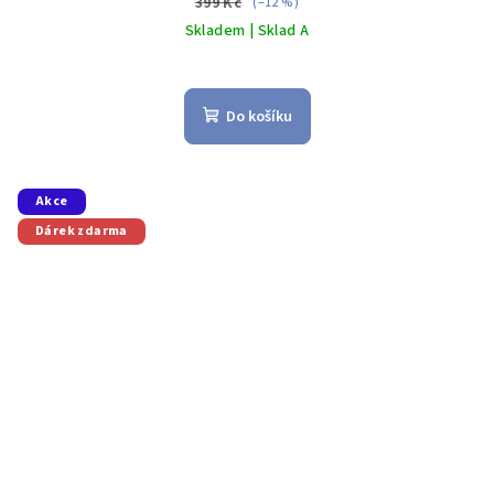
399 Kč
(–12 %)
Skladem | Sklad A
Do košíku
Akce
Dárek zdarma