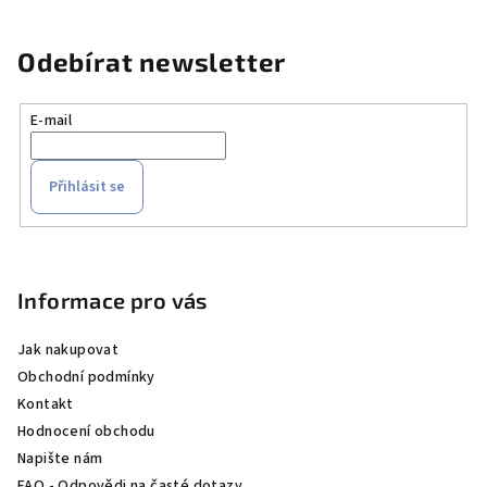
Odebírat newsletter
E-mail
Přihlásit se
Z
á
p
Informace pro vás
a
Jak nakupovat
t
Obchodní podmínky
í
Kontakt
Hodnocení obchodu
Napište nám
FAQ - Odpovědi na časté dotazy