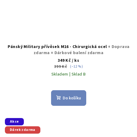
Pánský Military přívěsek M16 - Chirurgická ocel
+ Doprava
zdarma + Dárkové balení zdarma
349 Kč
/ ks
399 Kč
(–12 %)
Skladem | Sklad B
Průměrné
hodnocení
produktu
Do košíku
je
5,0
z
5
Akce
hvězdiček.
Dárek zdarma