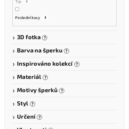
Tip
0
Poslední kusy
3
3D fotka
?
Barva na šperku
?
Inspirováno kolekcí
?
Materiál
?
Motivy šperků
?
Styl
?
Určení
?