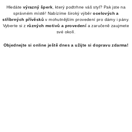
v
Hledáte
výrazný šperk
, který podtrhne váš styl? Pak jste na
l
správném místě! Nabízíme široký výběr
ocelových a
á
stříbrných přívěsků
v mohutnějším provedení pro dámy i pány.
d
Vyberte si z
různých motivů a provedení
a zaručeně zaujmete
a
své okolí.
c
í
Objednejte si online ještě dnes a užijte si dopravu zdarma!
p
r
v
k
y
v
ý
p
i
s
u