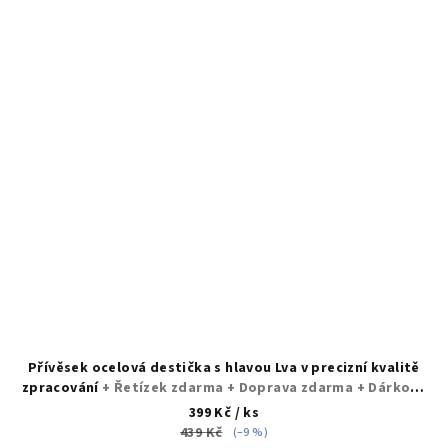
Přívěsek ocelová destička s hlavou Lva v precizní kvalitě
zpracování
+ Řetízek zdarma + Doprava zdarma + Dárkové
balení zdarma
399 Kč
/ ks
439 Kč
(–9 %)