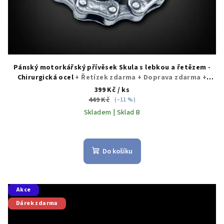
ů
Pánský motorkářský přívěsek Skula s lebkou a řetězem -
Chirurgická ocel
+ Řetízek zdarma + Doprava zdarma +
Dárkové balení zdarma
399 Kč
/ ks
449 Kč
(–11 %)
Skladem | Sklad B
Do košíku
Akce
Dárek zdarma