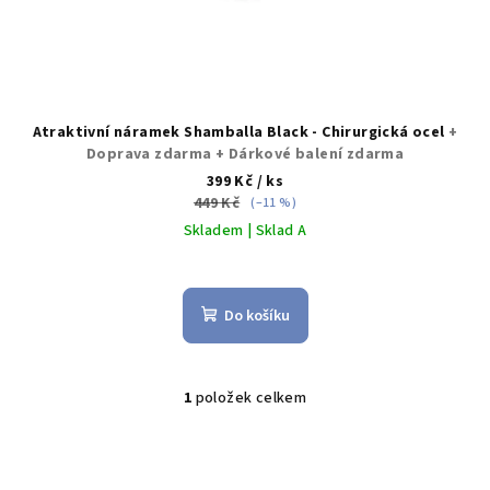
ů
Atraktivní náramek Shamballa Black - Chirurgická ocel
+
Doprava zdarma + Dárkové balení zdarma
399 Kč
/ ks
449 Kč
(–11 %)
Skladem | Sklad A
Průměrné
hodnocení
produktu
Do košíku
je
5,0
z
5
1
položek celkem
O
hvězdiček.
v
l
á