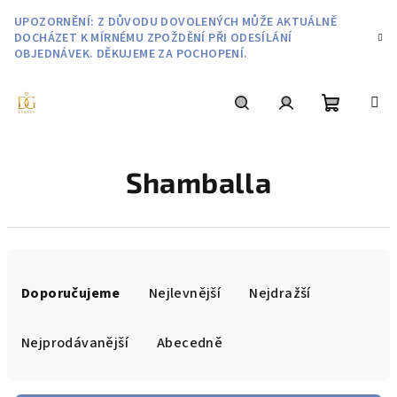
Přejít
UPOZORNĚNÍ: Z DŮVODU DOVOLENÝCH MŮŽE AKTUÁLNĚ
na
DOCHÁZET K MÍRNÉMU ZPOŽDĚNÍ PŘI ODESÍLÁNÍ
obsah
OBJEDNÁVEK. DĚKUJEME ZA POCHOPENÍ.
Nákupní
Hledat
Přihlášení
Shamballa
košík
Ř
a
Doporučujeme
Nejlevnější
Nejdražší
z
e
Nejprodávanější
Abecedně
n
í