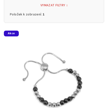
VYMAZAT FILTRY
Položek k zobrazení:
1
V
Akce
ý
p
i
s
p
r
o
d
u
k
t