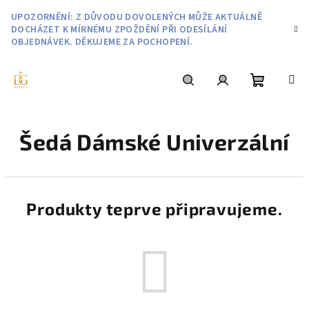
Přejít
UPOZORNĚNÍ: Z DŮVODU DOVOLENÝCH MŮŽE AKTUÁLNĚ
na
DOCHÁZET K MÍRNÉMU ZPOŽDĚNÍ PŘI ODESÍLÁNÍ
obsah
OBJEDNÁVEK. DĚKUJEME ZA POCHOPENÍ.
Nákupní
Hledat
Přihlášení
Šedá Dámské Univerzální
košík
Produkty teprve připravujeme.