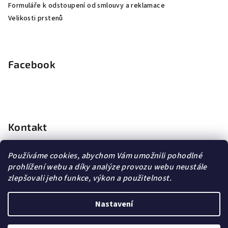
Formuláře k odstoupení od smlouvy a reklamace
Velikosti prstenů
Facebook
Kontakt
info
@
dopravagratis.cz
Používáme cookies, abychom Vám umožnili pohodlné
+420 603 500 988
prohlížení webu a díky analýze provozu webu neustále
+420 603 500 988
zlepšovali jeho funkce, výkon a použitelnost.
Nastavení