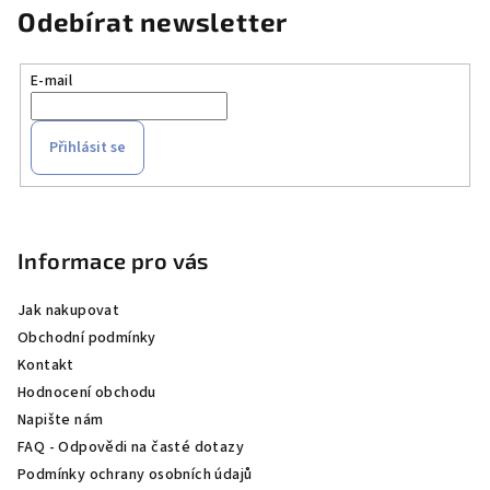
Odebírat newsletter
E-mail
Přihlásit se
Z
á
p
Informace pro vás
a
Jak nakupovat
t
Obchodní podmínky
í
Kontakt
Hodnocení obchodu
Napište nám
FAQ - Odpovědi na časté dotazy
Podmínky ochrany osobních údajů