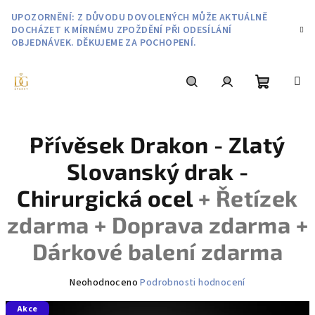
Přejít
UPOZORNĚNÍ: Z DŮVODU DOVOLENÝCH MŮŽE AKTUÁLNĚ
na
DOCHÁZET K MÍRNÉMU ZPOŽDĚNÍ PŘI ODESÍLÁNÍ
obsah
OBJEDNÁVEK. DĚKUJEME ZA POCHOPENÍ.
Nákupní
Hledat
Přihlášení
Přívěsek Drakon - Zlatý
košík
Slovanský drak -
Chirurgická ocel
+ Řetízek
zdarma + Doprava zdarma +
Dárkové balení zdarma
Průměrné
Neohodnoceno
Podrobnosti hodnocení
hodnocení
Akce
produktu