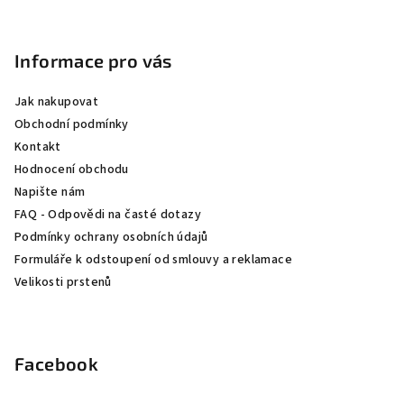
Z
á
p
Informace pro vás
a
Jak nakupovat
t
Obchodní podmínky
í
Kontakt
Hodnocení obchodu
Napište nám
FAQ - Odpovědi na časté dotazy
Podmínky ochrany osobních údajů
Formuláře k odstoupení od smlouvy a reklamace
Velikosti prstenů
Facebook