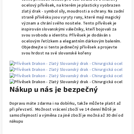
ocelový přívěsek, na kterém je plasticky vyobrazen
zlatý drak - symbol síly, moudrosti a ochrany. Na zadní
straně přívěsku jsou vyryty runy, které mají magický
význam a chrání svého nositele. Tento přívěsek je
inspirován slovanskými válečníky, kteří bojovali za
svou svobodu a identitu. Přívěsek je dodáván s
ocelovým řetízkem a elegantním dárkovým balením.
Objednejte si tento jedinečný přívěsek a projevte
svou hrdost na své slovanské kořeny
Nákup u nás je bezpečný
Dopravu máte zdarma i na dobírku, takže můžete platit až
při převzetí. Možnost vrácení zboží ve 14 denní lhůtě je
samozřejmostí a výměna za jiné zboží je možná až 30 dní od
nákupu