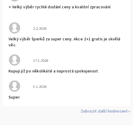
+ Velký výběr rychlé dodání ceny a kvalitní zpracování
Hodnocení obchodu je 5 z 5 hvězdiček.
2.2.2026
Velký výběr šperků za super ceny. Akce 2+1 gratis je skvělá
věc.
Hodnocení obchodu je 5 z 5 hvězdiček.
17.1.2026
Kupuji již po několikáté a naprostá spokojenost
Hodnocení obchodu je 5 z 5 hvězdiček.
5.1.2026
Super
Zobrazit další hodnocení