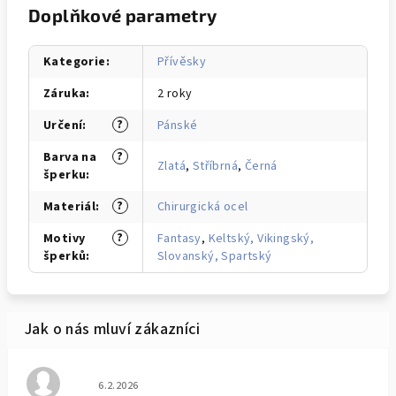
Doplňkové parametry
Kategorie
:
Přívěsky
Záruka
:
2 roky
?
Určení
:
Pánské
?
Barva na
Zlatá
,
Stříbrná
,
Černá
šperku
:
?
Materiál
:
Chirurgická ocel
?
Motivy
Fantasy
,
Keltský, Vikingský,
šperků
:
Slovanský, Spartský
Hodnocení obchodu je 5 z 5 hvězdiček.
6.2.2026