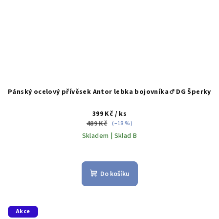
Pánský ocelový přívěsek Antor lebka bojovníka ♂️ DG Šperky
399 Kč
/ ks
489 Kč
(–18 %)
Skladem | Sklad B
Do košíku
Akce