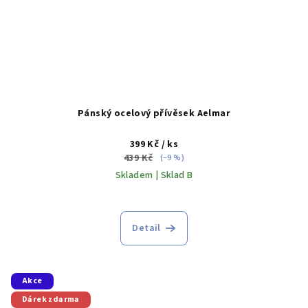
Pánský ocelový přívěsek Aelmar
399 Kč
/ ks
439 Kč
(–9 %)
Skladem | Sklad B
Detail
Akce
Dárek zdarma