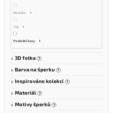
Novinka
0
Tip
0
Poslední kusy
1
3D fotka
?
Barva na šperku
?
Inspirováno kolekcí
?
Materiál
?
Motivy šperků
?