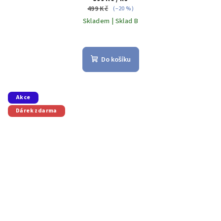
499 Kč
(–20 %)
Skladem | Sklad B
Do košíku
Akce
Dárek zdarma