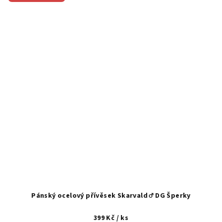
Pánský ocelový přívěsek Skarvald ♂️ DG Šperky
399 Kč
/ ks