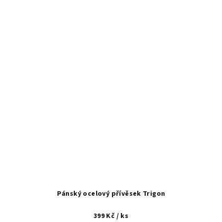
Pánský ocelový přívěsek Trigon
399 Kč
/ ks