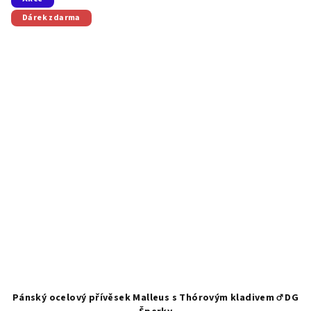
Dárek zdarma
Pánský ocelový přívěsek Malleus s Thórovým kladivem ♂️ DG