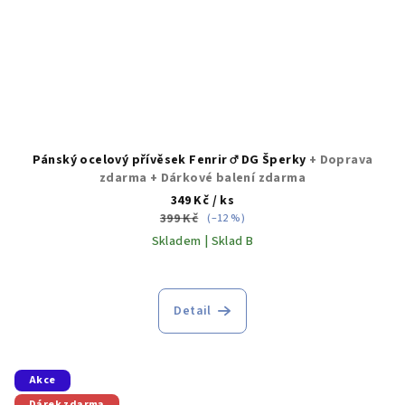
Pánský ocelový přívěsek Fenrir ♂️ DG Šperky
+ Doprava
zdarma + Dárkové balení zdarma
349 Kč
/ ks
399 Kč
(–12 %)
Skladem | Sklad B
Detail
Akce
Dárek zdarma