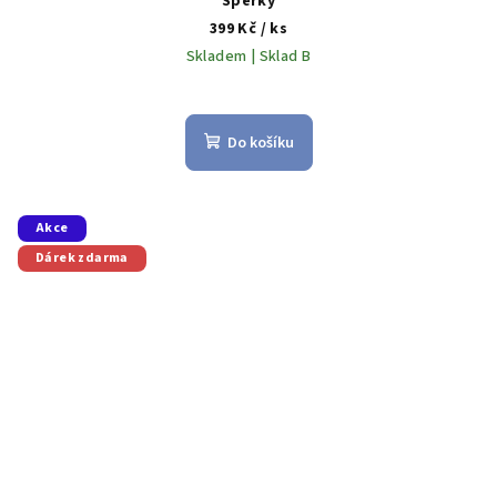
Šperky
399 Kč
/ ks
Skladem | Sklad B
Do košíku
Akce
Dárek zdarma