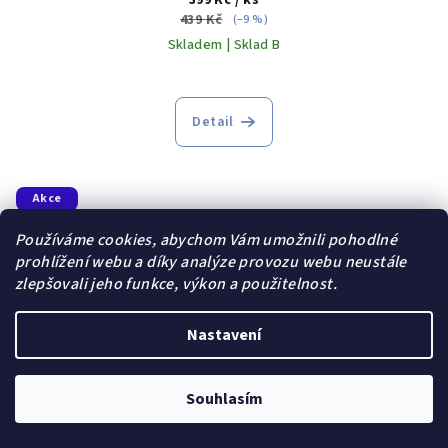
399 Kč
/ ks
439 Kč
(–9 %)
Skladem | Sklad B
Detail
Akce
Dárek zdarma
Používáme cookies, abychom Vám umožnili pohodlné
prohlížení webu a díky analýze provozu webu neustále
zlepšovali jeho funkce, výkon a použitelnost.
Nastavení
Souhlasím