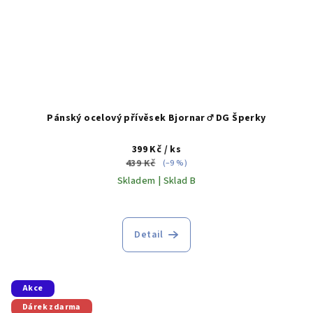
Pánský ocelový přívěsek Bjornar ♂️ DG Šperky
399 Kč
/ ks
439 Kč
(–9 %)
Skladem | Sklad B
Detail
Akce
Dárek zdarma