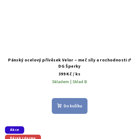
Pánský ocelový přívěsek Velor – meč síly a rozhodnosti ♂️
DG Šperky
399 Kč
/ ks
Skladem | Sklad B
Do košíku
Akce
Dárek zdarma