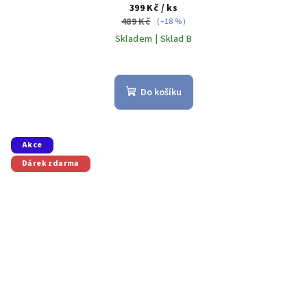
399 Kč
/ ks
489 Kč
(–18 %)
Skladem | Sklad B
Do košíku
Akce
Dárek zdarma