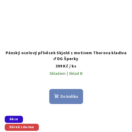
Pánský ocelový přívěsek Skjold s motivem Thorova kladiva
♂️ DG Šperky
399 Kč
/ ks
Skladem | Sklad B
Do košíku
Akce
Dárek zdarma