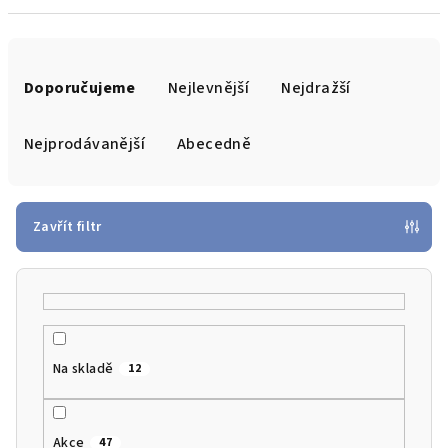
Ř
a
Doporučujeme
Nejlevnější
Nejdražší
z
e
Nejprodávanější
Abecedně
n
í
p
Zavřít filtr
r
o
d
u
k
Na skladě
12
t
ů
Akce
47