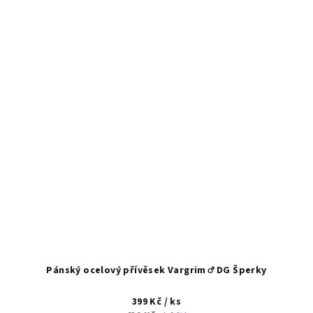
Pánský ocelový přívěsek Vargrim ♂️ DG Šperky
399 Kč
/ ks