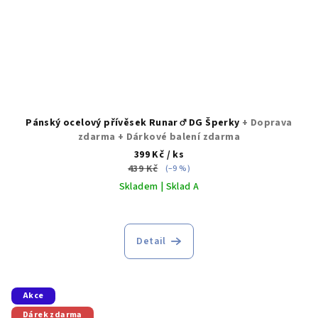
Pánský ocelový přívěsek Runar ♂️ DG Šperky
+ Doprava
zdarma + Dárkové balení zdarma
399 Kč
/ ks
439 Kč
(–9 %)
Skladem | Sklad A
Detail
Akce
Dárek zdarma