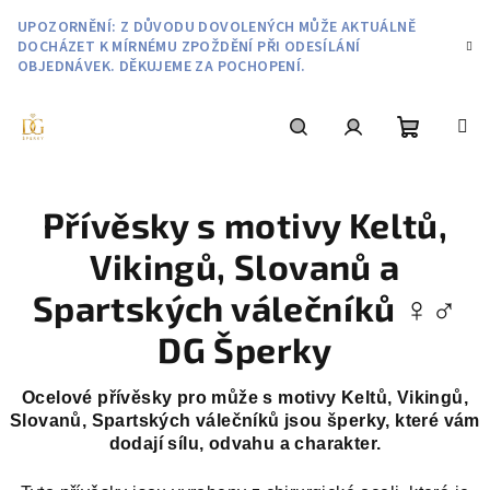
Přejít
UPOZORNĚNÍ: Z DŮVODU DOVOLENÝCH MŮŽE AKTUÁLNĚ
na
DOCHÁZET K MÍRNÉMU ZPOŽDĚNÍ PŘI ODESÍLÁNÍ
obsah
OBJEDNÁVEK. DĚKUJEME ZA POCHOPENÍ.
Nákupní
Hledat
Přihlášení
Přívěsky s motivy Keltů,
košík
Vikingů, Slovanů a
Spartských válečníků ♀️♂️
DG Šperky
Ocelové přívěsky pro může s motivy Keltů, Vikingů,
Slovanů, Spartských válečníků jsou šperky, které vám
dodají sílu, odvahu a charakter.