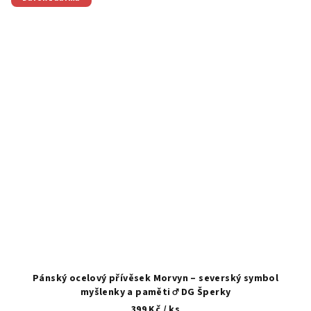
Pánský ocelový přívěsek Morvyn – severský symbol
myšlenky a paměti ♂️ DG Šperky
399 Kč
/ ks