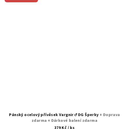
Pánský ocelový přívěsek Vargnir ♂️ DG Šperky
+ Doprava
zdarma + Dárkové balení zdarma
379 Kč
/ ks