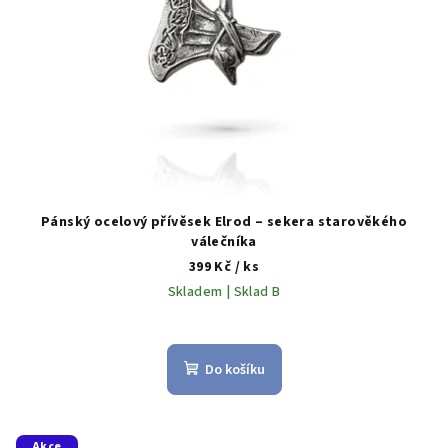
Pánský ocelový přívěsek Elrod – sekera starověkého
válečníka
399 Kč
/ ks
Skladem | Sklad B
Do košíku
Akce