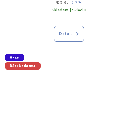
439 Kč
(–9 %)
Skladem | Sklad B
Detail
Akce
Dárek zdarma