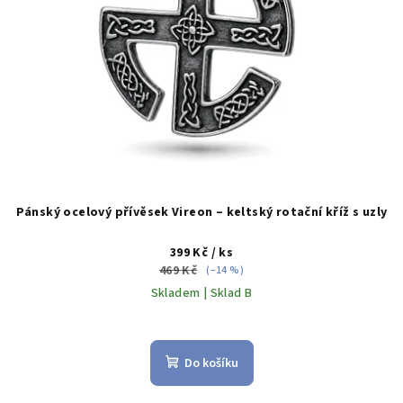
d
u
k
t
ů
Pánský ocelový přívěsek Vireon – keltský rotační kříž s uzly
399 Kč
/ ks
469 Kč
(–14 %)
Skladem | Sklad B
Průměrné
hodnocení
produktu
Do košíku
je
5,0