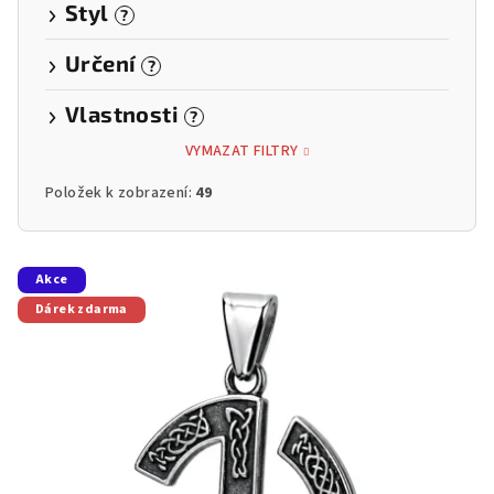
Styl
?
Určení
?
Vlastnosti
?
VYMAZAT FILTRY
Položek k zobrazení:
49
V
Akce
ý
Dárek zdarma
p
i
s
p
r
o