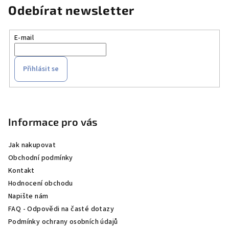
Odebírat newsletter
E-mail
Přihlásit se
Z
á
p
Informace pro vás
a
Jak nakupovat
t
Obchodní podmínky
í
Kontakt
Hodnocení obchodu
Napište nám
FAQ - Odpovědi na časté dotazy
Podmínky ochrany osobních údajů