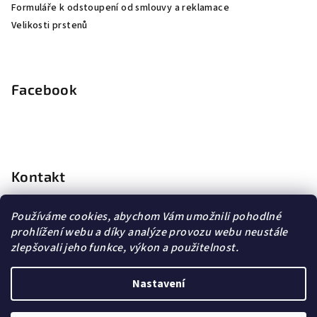
Formuláře k odstoupení od smlouvy a reklamace
Velikosti prstenů
Facebook
Kontakt
info
@
dopravagratis.cz
Používáme cookies, abychom Vám umožnili pohodlné
+420 603 500 988
prohlížení webu a díky analýze provozu webu neustále
+420 603 500 988
zlepšovali jeho funkce, výkon a použitelnost.
Nastavení