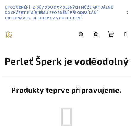
Přejít
UPOZORNĚNÍ: Z DŮVODU DOVOLENÝCH MŮŽE AKTUÁLNĚ
na
DOCHÁZET K MÍRNÉMU ZPOŽDĚNÍ PŘI ODESÍLÁNÍ
obsah
OBJEDNÁVEK. DĚKUJEME ZA POCHOPENÍ.
Nákupní
Hledat
Přihlášení
Perleť Šperk je voděodolný
košík
Produkty teprve připravujeme.