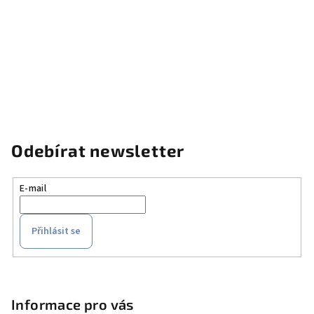
Odebírat newsletter
E-mail
Přihlásit se
Z
á
p
Informace pro vás