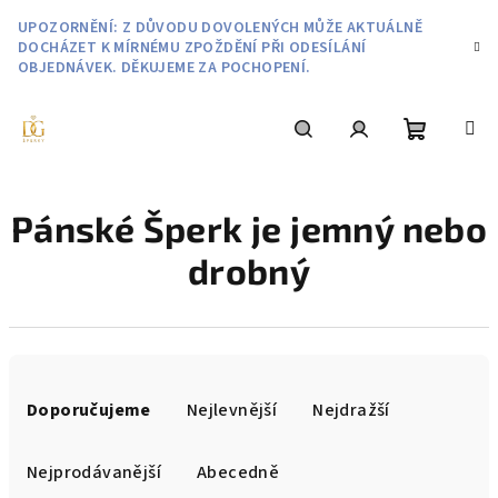
Přejít
UPOZORNĚNÍ: Z DŮVODU DOVOLENÝCH MŮŽE AKTUÁLNĚ
na
DOCHÁZET K MÍRNÉMU ZPOŽDĚNÍ PŘI ODESÍLÁNÍ
obsah
OBJEDNÁVEK. DĚKUJEME ZA POCHOPENÍ.
Nákupní
Hledat
Přihlášení
Pánské Šperk je jemný nebo
košík
drobný
Ř
a
Doporučujeme
Nejlevnější
Nejdražší
z
e
Nejprodávanější
Abecedně