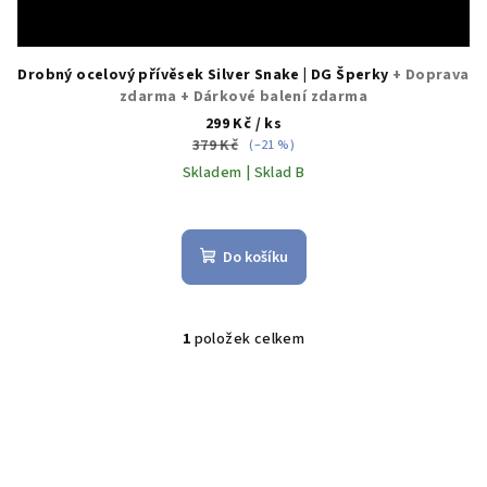
Drobný ocelový přívěsek Silver Snake | DG Šperky
+ Doprava
zdarma + Dárkové balení zdarma
299 Kč
/ ks
379 Kč
(–21 %)
Skladem | Sklad B
Průměrné
hodnocení
produktu
Do košíku
je
5,0
z
5
1
položek celkem
O
hvězdiček.
v
l
á
d
a