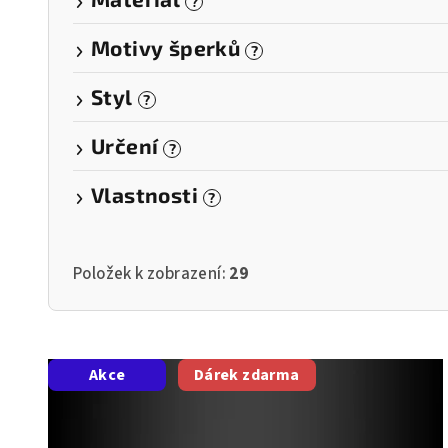
?
Motivy šperků
?
Styl
?
Určení
?
Vlastnosti
?
Položek k zobrazení:
29
V
Akce
Dárek zdarma
ý
p