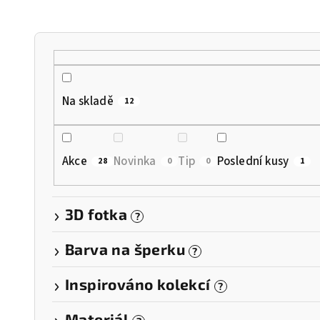
n
í
p
r
Na skladě
12
o
d
Akce
Novinka
Tip
Poslední kusy
28
0
0
1
u
k
3D fotka
?
t
Barva na šperku
?
ů
Inspirováno kolekcí
?
Materiál