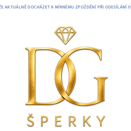
 AKTUÁLNĚ DOCHÁZET K MÍRNÉMU ZPOŽDĚNÍ PŘI ODESÍLÁNÍ O