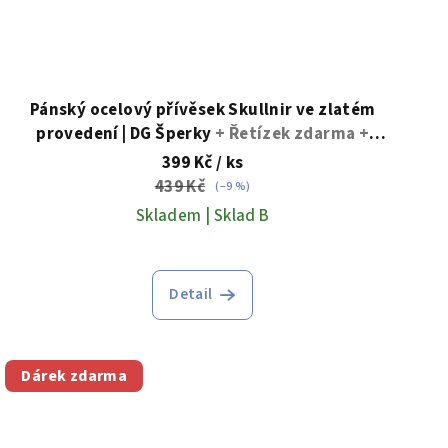
Pánský ocelový přívěsek Skullnir ve zlatém
provedení | DG Šperky
+ Řetízek zdarma +
Doprava zdarma + Dárkové balení zdarma
399 Kč
/ ks
439 Kč
(–9 %)
Skladem | Sklad B
Detail
Dárek zdarma