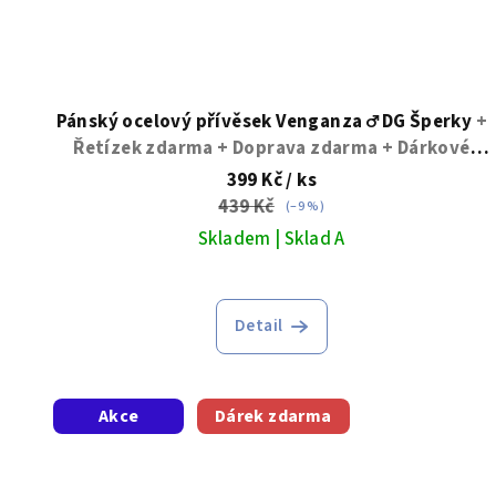
Pánský ocelový přívěsek Venganza ♂️ DG Šperky
+
Řetízek zdarma + Doprava zdarma + Dárkové
balení zdarma
399 Kč
/ ks
439 Kč
(–9 %)
Skladem | Sklad A
Detail
Akce
Dárek zdarma