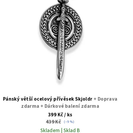
Pánský větší ocelový přívěsek Skjoldr
+ Doprava
zdarma + Dárkové balení zdarma
399 Kč
/ ks
439 Kč
(–9 %)
Skladem | Sklad B