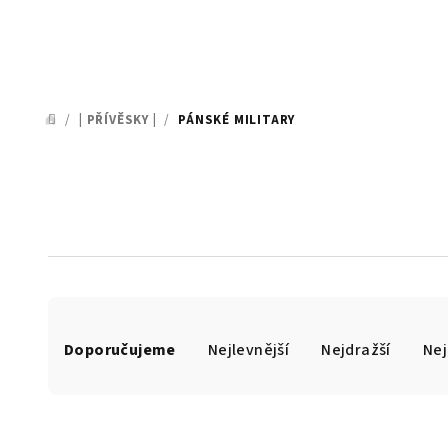
/
| PŘÍVĚSKY |
/
PÁNSKÉ MILITARY
DOMŮ
Ř
Doporučujeme
Nejlevnější
Nejdražší
Nej
a
z
e