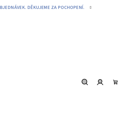
BJEDNÁVEK. DĚKUJEME ZA POCHOPENÍ.
Hledat
Přihlášení
Nákupní
košík