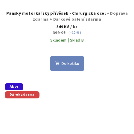
Pánský motorkářský přívěsek - Chirurgická ocel
+ Doprava
zdarma + Dárkové balení zdarma
349 Kč
/ ks
399 Kč
(–12 %)
Skladem | Sklad B
Do košíku
Akce
Dárek zdarma