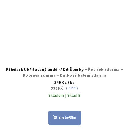
Přívěsek Ukřižovaný anděl ♂️ DG Šperky
+ Řetízek zdarma +
Doprava zdarma + Dárkové balení zdarma
349 Kč
/ ks
399 Kč
(–12 %)
Skladem | Sklad B
Průměrné
hodnocení
produktu
Do košíku
je
5,0