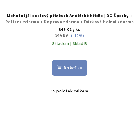
Mohutnější ocelový přívěsek Andělské křídlo | DG Šperky
+
Řetízek zdarma + Doprava zdarma + Dárkové balení zdarma
349 Kč
/ ks
399 Kč
(–12 %)
Skladem | Sklad B
Průměrné
hodnocení
produktu
Do košíku
je
5,0
z
5
15
položek celkem
O
hvězdiček.
v
l
á
d
a
c