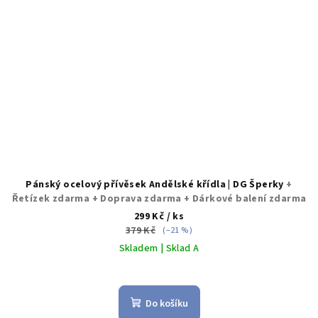
Pánský ocelový přívěsek Andělské křídla | DG Šperky
+
Řetízek zdarma + Doprava zdarma + Dárkové balení zdarma
299 Kč
/ ks
379 Kč
(–21 %)
Skladem | Sklad A
Do košíku