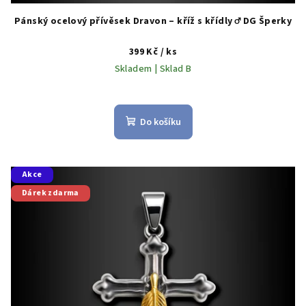
Pánský ocelový přívěsek Dravon – kříž s křídly ♂️ DG Šperky
399 Kč
/ ks
Skladem | Sklad B
Do košíku
Akce
Dárek zdarma