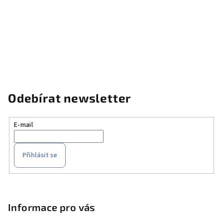
Odebírat newsletter
E-mail
Přihlásit se
Z
á
p
Informace pro vás
a