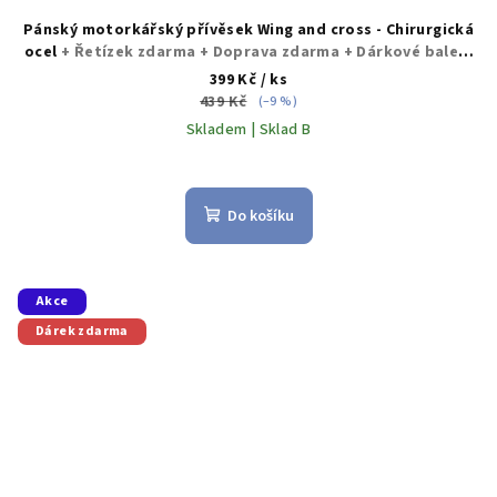
Pánský motorkářský přívěsek Wing and cross - Chirurgická
ocel
+ Řetízek zdarma + Doprava zdarma + Dárkové balení
zdarma
399 Kč
/ ks
439 Kč
(–9 %)
Skladem | Sklad B
Do košíku
Akce
Dárek zdarma