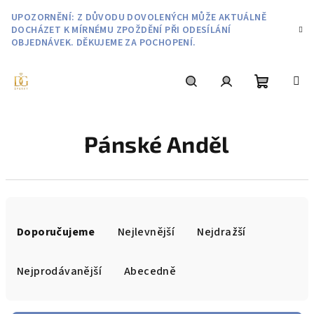
Přejít
UPOZORNĚNÍ: Z DŮVODU DOVOLENÝCH MŮŽE AKTUÁLNĚ
na
DOCHÁZET K MÍRNÉMU ZPOŽDĚNÍ PŘI ODESÍLÁNÍ
obsah
OBJEDNÁVEK. DĚKUJEME ZA POCHOPENÍ.
Nákupní
Hledat
Přihlášení
Pánské Anděl
košík
Ř
a
Doporučujeme
Nejlevnější
Nejdražší
z
e
Nejprodávanější
Abecedně
n
í