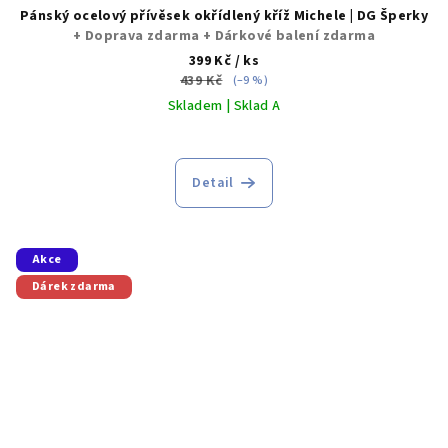
Pánský ocelový přívěsek okřídlený kříž Michele | DG Šperky
+ Doprava zdarma + Dárkové balení zdarma
399 Kč
/ ks
439 Kč
(–9 %)
Skladem | Sklad A
Detail
Akce
Dárek zdarma