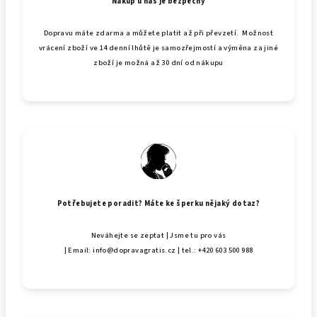
Nákup u nás je bezpečný
Dopravu máte zdarma a můžete platit až při převzetí. Možnost
vrácení zboží ve 14 denní lhůtě je samozřejmostí a výměna za jiné
zboží je možná až 30 dní od nákupu
Potřebujete poradit? Máte ke šperku nějaký dotaz?
Neváhejte se zeptat | Jsme tu pro vás
| Email: info@dopravagratis.cz | tel.: +420 603 500 988