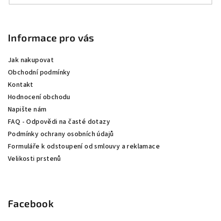
Z
á
p
Informace pro vás
a
Jak nakupovat
t
Obchodní podmínky
í
Kontakt
Hodnocení obchodu
Napište nám
FAQ - Odpovědi na časté dotazy
Podmínky ochrany osobních údajů
Formuláře k odstoupení od smlouvy a reklamace
Velikosti prstenů
Facebook