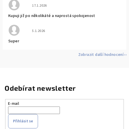
Hodnocení obchodu je 5 z 5 hvězdiček.
17.1.2026
Kupuji již po několikáté a naprostá spokojenost
Hodnocení obchodu je 5 z 5 hvězdiček.
5.1.2026
Super
Zobrazit další hodnocení
Odebírat newsletter
E-mail
Přihlásit se