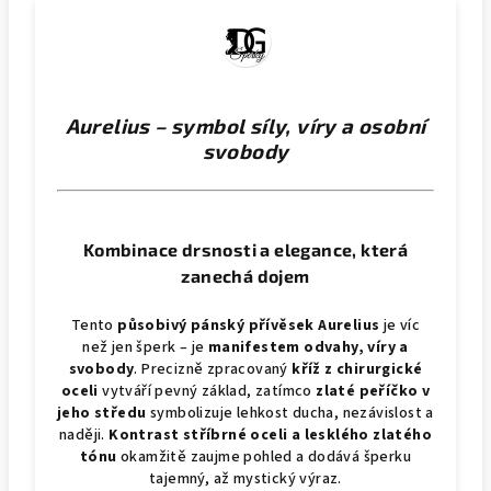
Aurelius – symbol síly, víry a osobní
svobody
Kombinace drsnosti a elegance, která
zanechá dojem
Tento
působivý pánský přívěsek Aurelius
je víc
než jen šperk – je
manifestem odvahy, víry a
svobody
. Precizně zpracovaný
kříž z chirurgické
oceli
vytváří pevný základ, zatímco
zlaté peříčko v
jeho středu
symbolizuje lehkost ducha, nezávislost a
naději.
Kontrast stříbrné oceli a lesklého zlatého
tónu
okamžitě zaujme pohled a dodává šperku
tajemný, až mystický výraz.