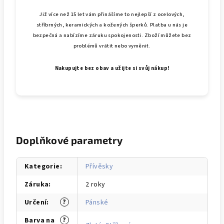
Již více než 15 let vám přinášíme to nejlepší z ocelových,
stříbrných, keramických a kožených šperků. Platba u nás je
bezpečná a nabízíme záruku spokojenosti. Zboží můžete bez
problémů vrátit nebo vyměnit.
Nakupujte bez obav a užijte si svůj nákup!
Doplňkové parametry
Kategorie
:
Přívěsky
Záruka
:
2 roky
?
Určení
:
Pánské
?
Barva na