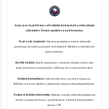
Jsme ryze česká firma s oficiálními dodavateli a velkosklady
výhradně v České republice a na Slovensku.
To pro vás znamená:
Všechny produkty v našem obchodě
pocházejí od autorizovaných distributorů. Můžete si tak být jisti
jejich kvalitou.
Rychlé dodání:
Zboží odesíláme z českého skladů, takže vám
bude doručeno co nejrychleji. Většinou do 2-3 pracovních dnů.
Snadná komunikace:
Zákaznický servis je vám k dispozici.
Můžete se na nás obrátit s jakýmikoli dotazy nebo připomínkami.
Podpora lokální ekonomiky:
Nákup v našem obchodě podporuje
české a slovenské firmy a zaměstnance. Veškeré daně platíme
pouze v ČR.