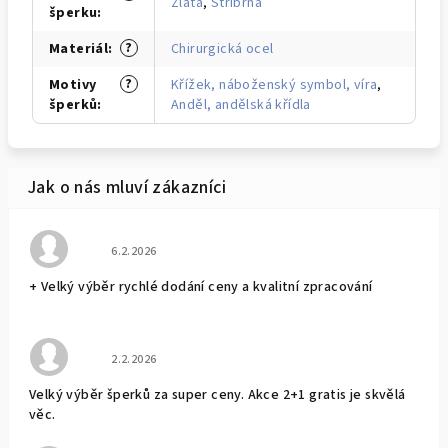
Zlatá
,
Stříbrná
šperku
:
?
Materiál
:
Chirurgická ocel
?
Motivy
Křížek, náboženský symbol, víra
,
šperků
:
Anděl, andělská křídla
Hodnocení obchodu je 5 z 5 hvězdiček.
6.2.2026
+ Velký výběr rychlé dodání ceny a kvalitní zpracování
Hodnocení obchodu je 5 z 5 hvězdiček.
2.2.2026
Velký výběr šperků za super ceny. Akce 2+1 gratis je skvělá
věc.