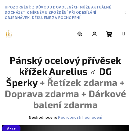
Přejít
UPOZORNĚNÍ: Z DŮVODU DOVOLENÝCH MŮŽE AKTUÁLNĚ
na
DOCHÁZET K MÍRNÉMU ZPOŽDĚNÍ PŘI ODESÍLÁNÍ
obsah
OBJEDNÁVEK. DĚKUJEME ZA POCHOPENÍ.
Nákupní
Hledat
Přihlášení
Pánský ocelový přívěsek
košík
křížek Aurelius ♂️ DG
Šperky
+ Řetízek zdarma +
Doprava zdarma + Dárkové
balení zdarma
Průměrné
Neohodnoceno
Podrobnosti hodnocení
hodnocení
Akce
produktu