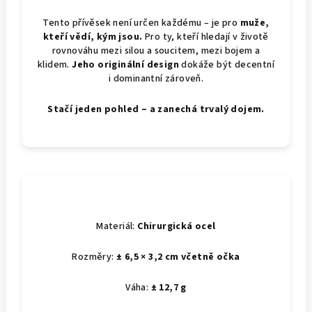
Tento přívěsek není určen každému – je pro
muže,
kteří vědí, kým jsou.
Pro ty, kteří hledají v životě
rovnováhu mezi silou a soucitem, mezi bojem a
klidem.
Jeho originální design
dokáže být decentní
i dominantní zároveň.
Stačí jeden pohled – a zanechá trvalý dojem.
Materiál:
Chirurgická ocel
Rozměry:
± 6,5 × 3,2 cm včetně očka
Váha:
± 12,7 g