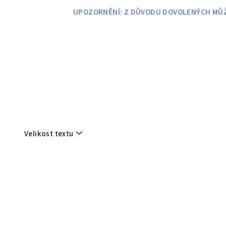
Přejít
UPOZORNĚNÍ: Z DŮVODU DOVOLENÝCH MŮŽE
na
obsah
Velikost textu