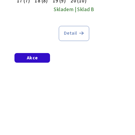
17 (7)
18 (8)
19 (9)
20 (10)
Skladem | Sklad B
Detail
Akce