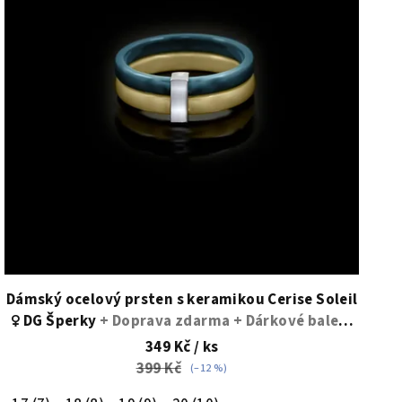
Dámský ocelový prsten s keramikou Cerise Soleil
♀️ DG Šperky
+ Doprava zdarma + Dárkové balení
zdarma
349 Kč
/ ks
399 Kč
(–12 %)