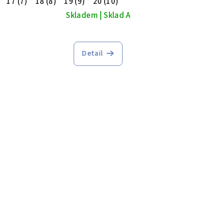
17 (7)
18 (8)
19 (9)
20 (10)
Skladem | Sklad A
Detail