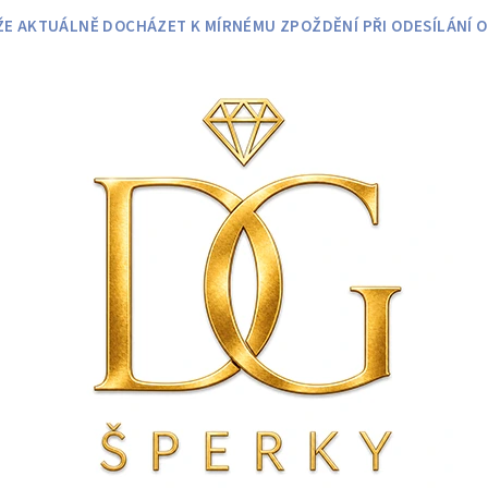
 AKTUÁLNĚ DOCHÁZET K MÍRNÉMU ZPOŽDĚNÍ PŘI ODESÍLÁNÍ O