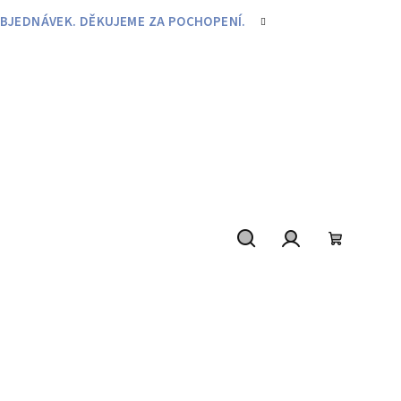
BJEDNÁVEK. DĚKUJEME ZA POCHOPENÍ.
Hledat
Přihlášení
Nákupní
košík