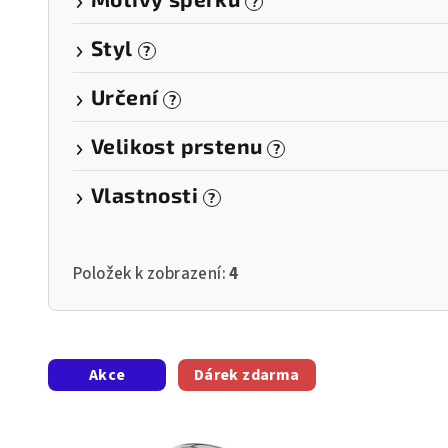
?
Styl
?
Určení
?
Velikost prstenu
?
Vlastnosti
?
Položek k zobrazení:
4
V
Akce
Dárek zdarma
ý
p