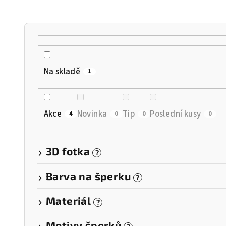
n
í
p
r
Na skladě
1
o
d
Akce
Novinka
Tip
Poslední kusy
4
0
0
0
u
k
3D fotka
?
t
Barva na šperku
?
ů
Materiál
?
Motivy šperků