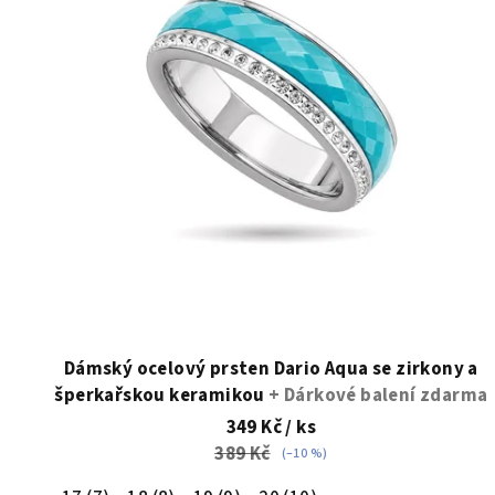
i
s
p
r
o
d
u
k
t
Dámský ocelový prsten Dario Aqua se zirkony a
šperkařskou keramikou
+ Dárkové balení zdarma
ů
349 Kč
/ ks
389 Kč
(–10 %)