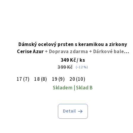
Dámský ocelový prsten s keramikou a zirkony
Cerise Azur
+ Doprava zdarma + Dárkové balení
zdarma
349 Kč
/ ks
399 Kč
(–12 %)
17 (7)
18 (8)
19 (9)
20 (10)
Skladem | Sklad B
Detail