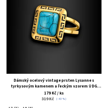
Dámský ocelový vintage prsten Lysanne s
tyrkysovým kamenem a řeckým vzorem ♀️ DG
Šperky
179 Kč
/ ks
319 Kč
(–43 %)