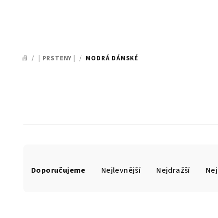
/
| PRSTENY |
/
MODRÁ DÁMSKÉ
DOMŮ
Ř
Doporučujeme
Nejlevnější
Nejdražší
Nej
a
z
e