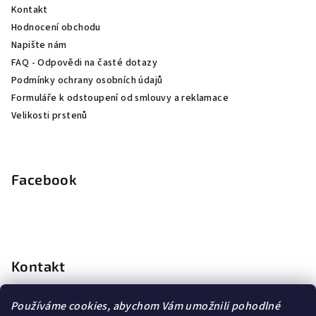
í
Kontakt
Hodnocení obchodu
Napište nám
FAQ - Odpovědi na časté dotazy
Podmínky ochrany osobních údajů
Formuláře k odstoupení od smlouvy a reklamace
Velikosti prstenů
Facebook
Kontakt
info
@
dopravagratis.cz
Používáme cookies, abychom Vám umožnili pohodlné
+420 603 500 988