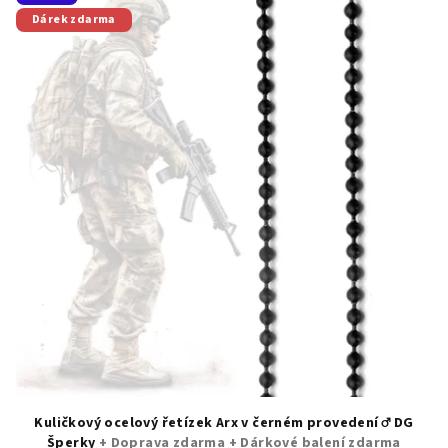
ý
Dárek zdarma
p
i
s
p
r
o
d
u
k
t
ů
Kuličkový ocelový řetízek Arx v černém provedení ♂️ DG
Šperky
+ Doprava zdarma + Dárkové balení zdarma