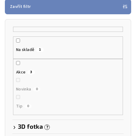
p
Zavřít filtr
r
o
d
u
k
Na skladě
1
t
ů
Akce
3
Novinka
0
Tip
0
3D fotka
?