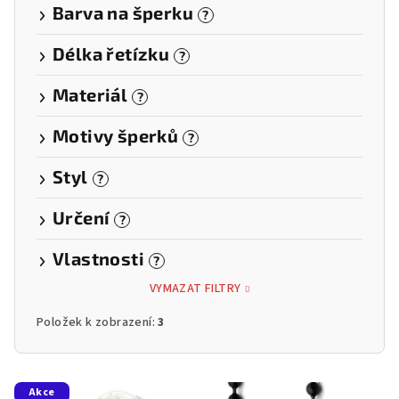
Barva na šperku
?
Délka řetízku
?
Materiál
?
Motivy šperků
?
Styl
?
Určení
?
Vlastnosti
?
VYMAZAT FILTRY
Položek k zobrazení:
3
V
Akce