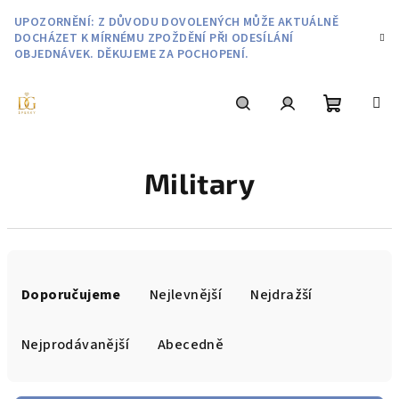
Přejít
UPOZORNĚNÍ: Z DŮVODU DOVOLENÝCH MŮŽE AKTUÁLNĚ
na
DOCHÁZET K MÍRNÉMU ZPOŽDĚNÍ PŘI ODESÍLÁNÍ
obsah
OBJEDNÁVEK. DĚKUJEME ZA POCHOPENÍ.
Nákupní
Hledat
Přihlášení
Military
košík
Ř
a
Doporučujeme
Nejlevnější
Nejdražší
z
e
Nejprodávanější
Abecedně
n
í