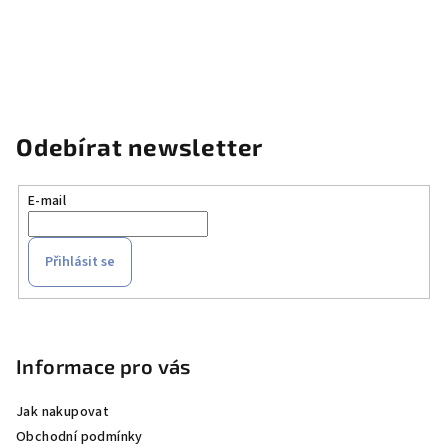
Odebírat newsletter
E-mail
Přihlásit se
Z
á
p
Informace pro vás
a
Jak nakupovat
t
Obchodní podmínky