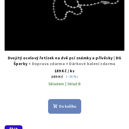
Dvojitý ocelový řetízek na dvě psí známky a přívěsky | DG
Šperky
+ Doprava zdarma + Dárkové balení zdarma
189 Kč
/ ks
249 Kč
(–24 %)
Skladem | Sklad B
Do košíku
Akce