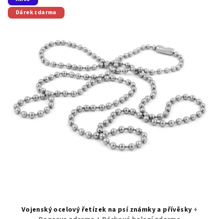
Dárek zdarma
Vojenský ocelový řetízek na psí známky a přívěsky
+