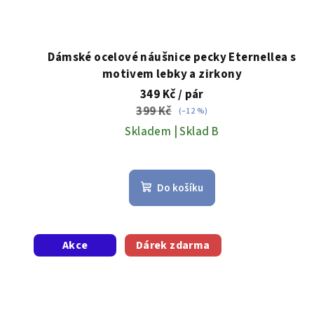
u
k
t
Dámské ocelové náušnice pecky Eternellea s
motivem lebky a zirkony
ů
349 Kč
/ pár
399 Kč
(–12 %)
Skladem | Sklad B
Do košíku
Akce
Dárek zdarma