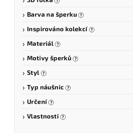
?
t
Barva na šperku
?
ů
Inspirováno kolekcí
?
Materiál
?
Motivy šperků
?
Styl
?
Typ náušnic
?
Určení
?
Vlastnosti
?