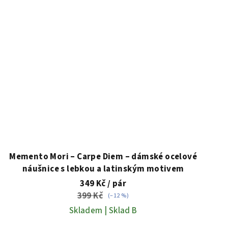
Memento Mori – Carpe Diem – dámské ocelové
náušnice s lebkou a latinským motivem
349 Kč
/ pár
399 Kč
(–12 %)
Skladem | Sklad B