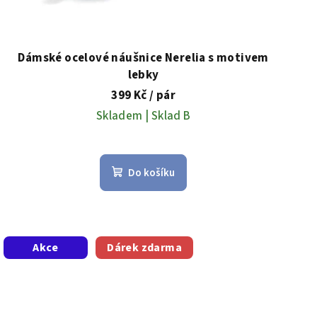
Dámské ocelové náušnice Nerelia s motivem
lebky
399 Kč
/ pár
Skladem | Sklad B
Do košíku
Akce
Dárek zdarma