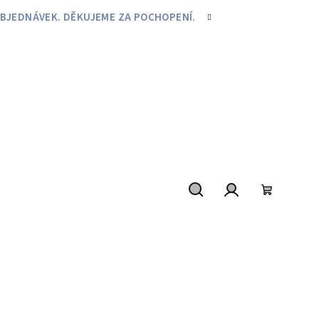
BJEDNÁVEK. DĚKUJEME ZA POCHOPENÍ.
Hledat
Přihlášení
Nákupní
košík