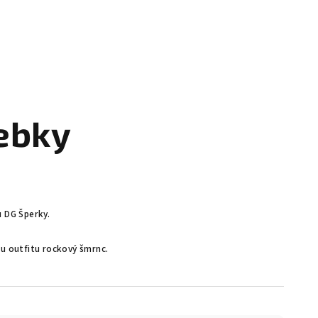
ebky
u DG Šperky.
mu outfitu rockový šmrnc.