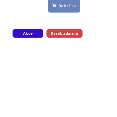
Do košíku
Akce
Dárek zdarma