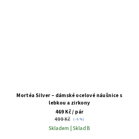
Mortéa Silver – dámské ocelové náušnice s
lebkou a zirkony
469 Kč
/ pár
499 Kč
(–6 %)
Skladem | Sklad B