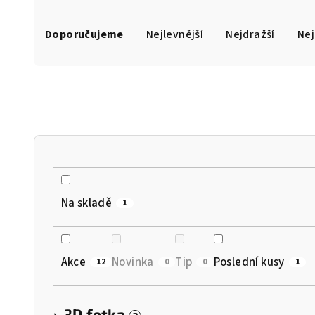
Ř
Doporučujeme
Nejlevnější
Nejdražší
Nej
a
z
e
n
í
p
r
Na skladě
1
o
d
Akce
Novinka
Tip
Poslední kusy
12
0
0
1
u
k
3D fotka