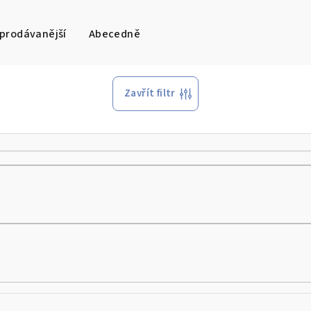
prodávanější
Abecedně
Zavřít filtr