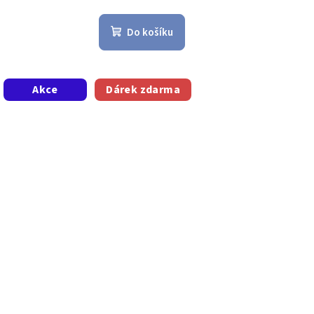
Do košíku
Akce
Dárek zdarma