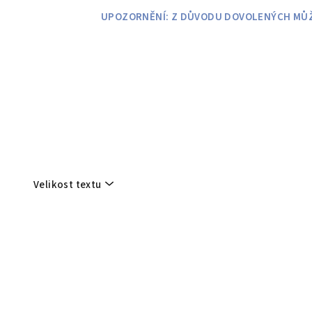
Přejít
UPOZORNĚNÍ: Z DŮVODU DOVOLENÝCH MŮŽE
na
obsah
Velikost textu