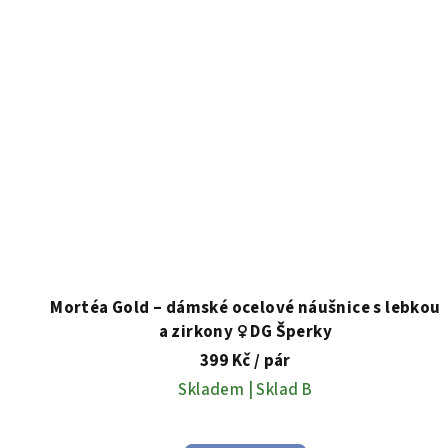
Mortéa Gold – dámské ocelové náušnice s lebkou
a zirkony ♀️ DG Šperky
399 Kč
/ pár
Skladem | Sklad B