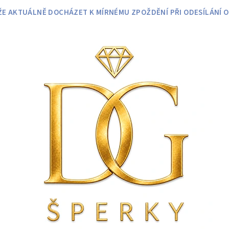
 AKTUÁLNĚ DOCHÁZET K MÍRNÉMU ZPOŽDĚNÍ PŘI ODESÍLÁNÍ O