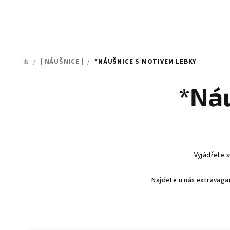
/
| NÁUŠNICE |
/
*NÁUŠNICE S MOTIVEM LEBKY
DOMŮ
*Ná
Vyjádřete s
Najdete u nás extravagan