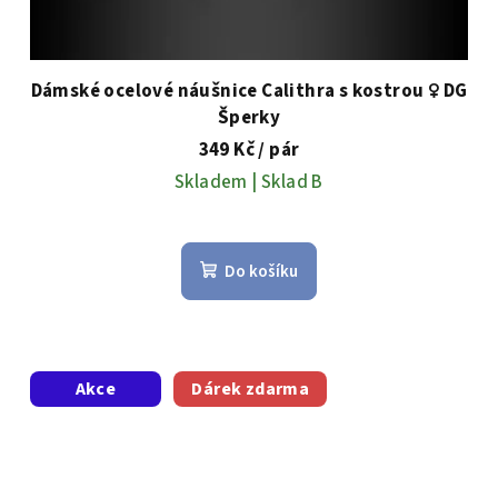
Dámské ocelové náušnice Calithra s kostrou ♀️ DG
Šperky
349 Kč
/ pár
Skladem | Sklad B
Do košíku
Akce
Dárek zdarma