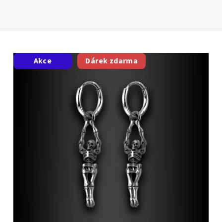
Akce
Dárek zdarma