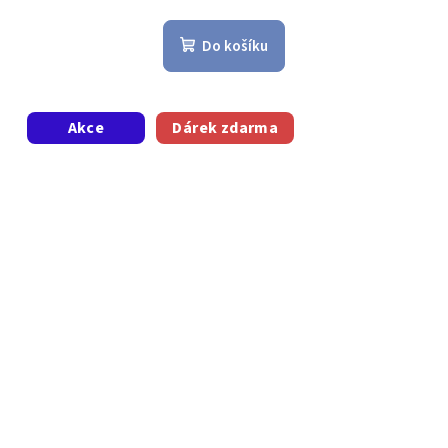
Do košíku
Akce
Dárek zdarma