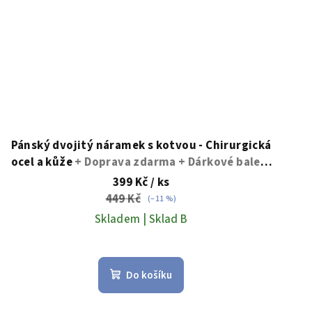
Pánský dvojitý náramek s kotvou - Chirurgická
ocel a kůže
+ Doprava zdarma + Dárkové balení
zdarma
399 Kč
/ ks
449 Kč
(–11 %)
Skladem | Sklad B
Průměrné
hodnocení
Do košíku
produktu
je
5,0