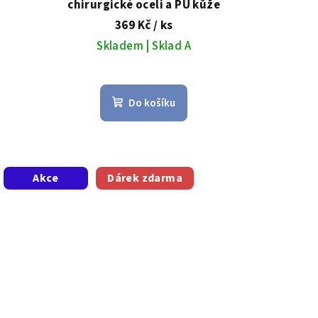
chirurgické oceli a PU kůže
369 Kč
/ ks
Skladem | Sklad A
Do košíku
Akce
Dárek zdarma