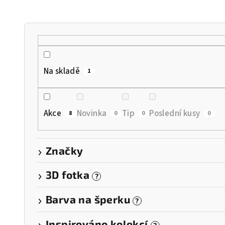
n
í
p
r
Na skladě
1
o
d
Akce
Novinka
Tip
Poslední kusy
8
0
0
0
u
k
Značky
t
3D fotka
?
ů
Barva na šperku
?
Inspirováno kolekcí