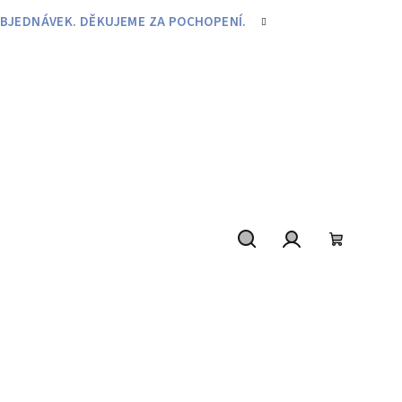
BJEDNÁVEK. DĚKUJEME ZA POCHOPENÍ.
Hledat
Přihlášení
Nákupní
košík