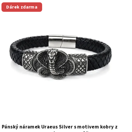
Dárek zdarma
Pánský náramek Uraeus Silver s motivem kobry z