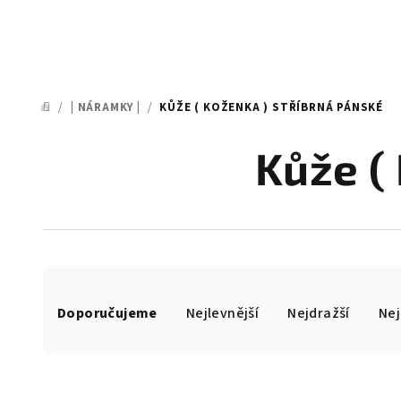
/
| NÁRAMKY |
/
KŮŽE ( KOŽENKA ) STŘÍBRNÁ PÁNSKÉ
DOMŮ
Kůže (
Ř
Doporučujeme
Nejlevnější
Nejdražší
Nej
a
z
e