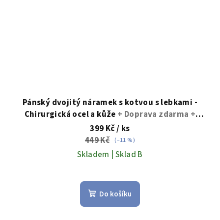
Pánský dvojitý náramek s kotvou s lebkami -
Chirurgická ocel a kůže
+ Doprava zdarma +
Dárkové balení zdarma
399 Kč
/ ks
449 Kč
(–11 %)
Skladem | Sklad B
Průměrné
hodnocení
Do košíku
produktu
je
5,0