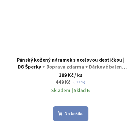
Pánský kožený náramek s ocelovou destičkou |
DG Šperky
+ Doprava zdarma + Dárkové balení
zdarma
399 Kč
/ ks
449 Kč
(–11 %)
Skladem | Sklad B
Průměrné
hodnocení
Do košíku
produktu
je
5,0