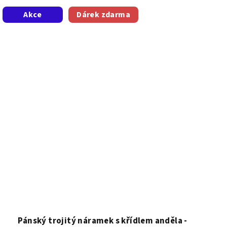
z
Akce
Dárek zdarma
5
hvězdiček.
Pánský trojitý náramek s křídlem anděla -