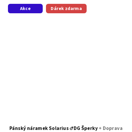
z
Akce
Dárek zdarma
5
hvězdiček.
Pánský náramek Solarius ♂️ DG Šperky
+ Doprava