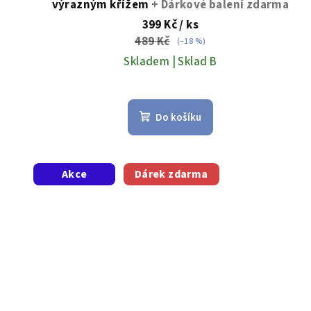
výrazným křížem
+ Dárkové balení zdarma
ů
399 Kč
/ ks
489 Kč
(–18 %)
Skladem | Sklad B
Do košíku
Akce
Dárek zdarma