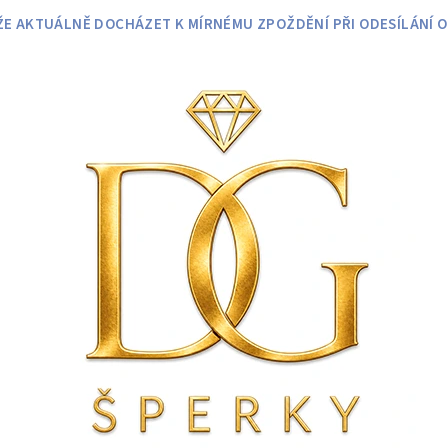
 AKTUÁLNĚ DOCHÁZET K MÍRNÉMU ZPOŽDĚNÍ PŘI ODESÍLÁNÍ O