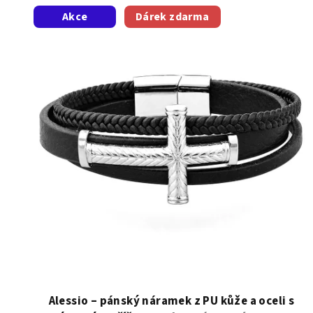
V
Akce
Dárek zdarma
ý
p
i
s
p
r
o
d
u
k
t
Alessio – pánský náramek z PU kůže a oceli s