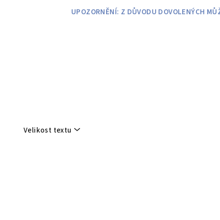
Přejít
UPOZORNĚNÍ: Z DŮVODU DOVOLENÝCH MŮŽE
na
obsah
Velikost textu