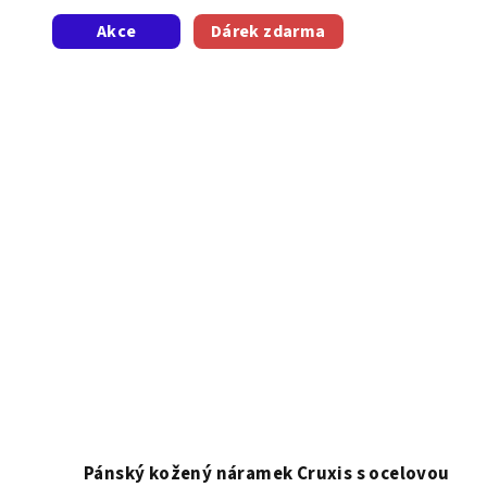
z
Akce
Dárek zdarma
5
hvězdiček.
Pánský kožený náramek Cruxis s ocelovou