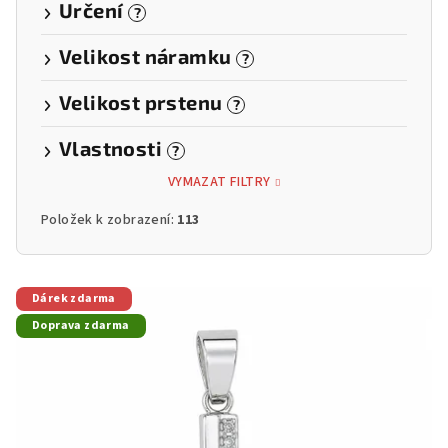
Určení
?
Velikost náramku
?
Velikost prstenu
?
Vlastnosti
?
VYMAZAT FILTRY
Položek k zobrazení:
113
V
Dárek zdarma
ý
Doprava zdarma
p
i
s
p