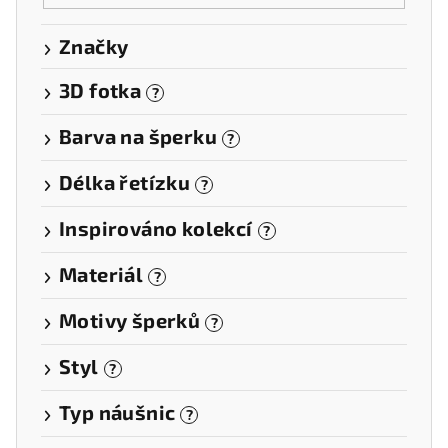
Značky
3D fotka
?
Barva na šperku
?
Délka řetízku
?
Inspirováno kolekcí
?
Materiál
?
Motivy šperků
?
Styl
?
Typ náušnic
?