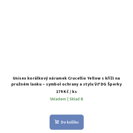
Unisex korálkový náramek Crucellio Yellow s kříži na
pružném lanku – symbol ochrany a stylu ♀️♂️ DG Šperky
179 Kč
/ ks
Skladem | Sklad B
Do košíku