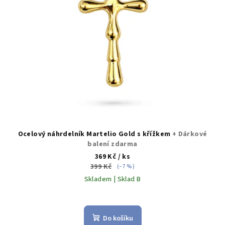
Ocelový náhrdelník Martelio Gold s křížkem
+ Dárkové
balení zdarma
369 Kč
/ ks
399 Kč
(–7 %)
Skladem | Sklad B
Do košíku