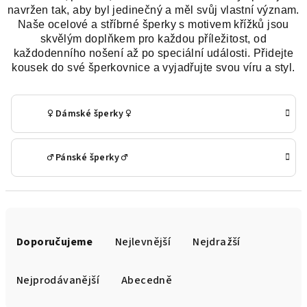
navržen tak, aby byl jedinečný a měl svůj vlastní význam.
Naše ocelové a stříbrné šperky s motivem křížků jsou
skvělým doplňkem pro každou příležitost, od
každodenního nošení až po speciální události. Přidejte
kousek do své šperkovnice a vyjadřujte svou víru a styl.
♀️ Dámské šperky ♀️
♂️ Pánské šperky ♂️
Ř
a
Doporučujeme
Nejlevnější
Nejdražší
z
e
Nejprodávanější
Abecedně
n