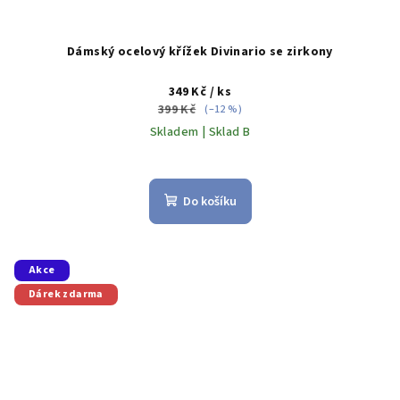
Dámský ocelový křížek Divinario se zirkony
349 Kč
/ ks
399 Kč
(–12 %)
Skladem | Sklad B
Do košíku
Akce
Dárek zdarma