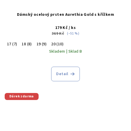
Dámský ocelový prsten Aurethia Gold s křížkem
179 Kč
/ ks
369 Kč
(–51 %)
17 (7)
18 (8)
19 (9)
20 (10)
Skladem | Sklad B
Detail
Dárek zdarma