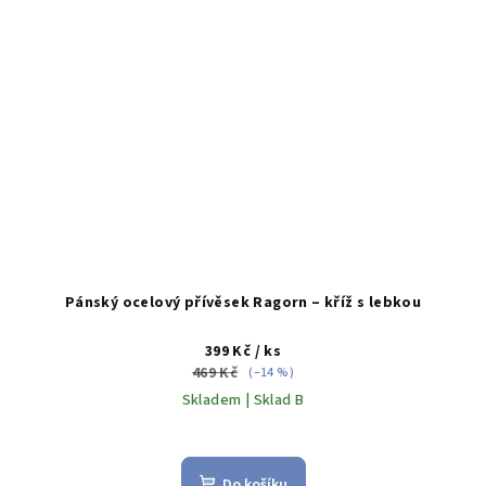
Pánský ocelový přívěsek Ragorn – kříž s lebkou
399 Kč
/ ks
469 Kč
(–14 %)
Skladem | Sklad B
Do košíku