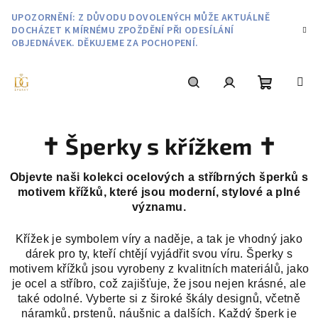
Přejít
UPOZORNĚNÍ: Z DŮVODU DOVOLENÝCH MŮŽE AKTUÁLNĚ
na
DOCHÁZET K MÍRNÉMU ZPOŽDĚNÍ PŘI ODESÍLÁNÍ
obsah
OBJEDNÁVEK. DĚKUJEME ZA POCHOPENÍ.
Nákupní
Hledat
Přihlášení
✝️ Šperky s křížkem ✝️
košík
Objevte naši kolekci ocelových a stříbrných šperků s
motivem křížků, které jsou moderní, stylové a plné
významu.
Křížek je symbolem víry a naděje, a tak je vhodný jako
dárek pro ty, kteří chtějí vyjádřit svou víru. Šperky s
motivem křížků jsou vyrobeny z kvalitních materiálů, jako
je ocel a stříbro, což zajišťuje, že jsou nejen krásné, ale
také odolné. Vyberte si z široké škály designů, včetně
náramků, prstenů, náušnic a dalších. Každý šperk je