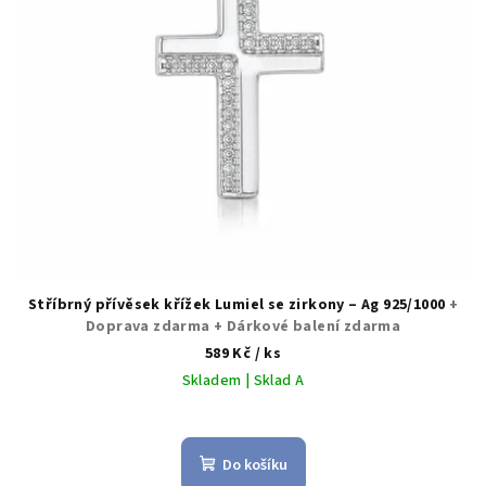
r
o
d
u
k
t
ů
Stříbrný přívěsek křížek Lumiel se zirkony – Ag 925/1000
+
Doprava zdarma + Dárkové balení zdarma
589 Kč
/ ks
Skladem | Sklad A
Do košíku