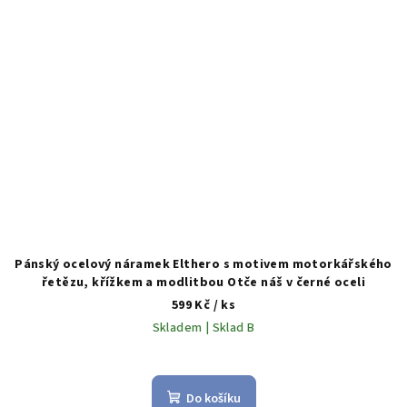
Pánský ocelový náramek Elthero s motivem motorkářského
řetězu, křížkem a modlitbou Otče náš v černé oceli
599 Kč
/ ks
Skladem | Sklad B
Do košíku