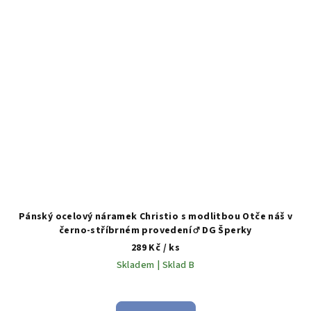
Pánský ocelový náramek Christio s modlitbou Otče náš v
černo-stříbrném provedení ♂️ DG Šperky
289 Kč
/ ks
Skladem | Sklad B