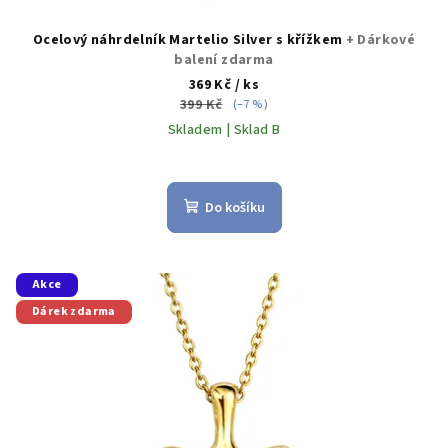
Ocelový náhrdelník Martelio Silver s křížkem
+ Dárkové
balení zdarma
369 Kč
/ ks
399 Kč
(–7 %)
Skladem | Sklad B
Do košíku
Akce
Dárek zdarma