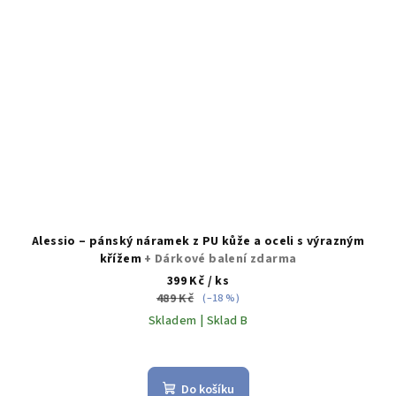
Alessio – pánský náramek z PU kůže a oceli s výrazným
křížem
+ Dárkové balení zdarma
399 Kč
/ ks
489 Kč
(–18 %)
Skladem | Sklad B
Do košíku