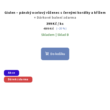
Giulen – pánský ocelový růženec s černými korálky a křížem
+ Dárkové balení zdarma
399 Kč
/ ks
499 Kč
(–20 %)
Skladem | Sklad B
Do košíku
Akce
Dárek zdarma