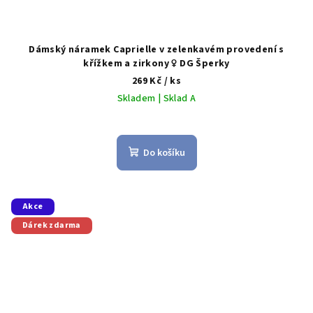
Dámský náramek Caprielle v zelenkavém provedení s
křížkem a zirkony ♀️ DG Šperky
269 Kč
/ ks
Skladem | Sklad A
Do košíku
Akce
Dárek zdarma