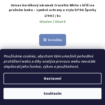
Unisex korálkový náramek Crucellio White s kříži na
pružném lanku – symbol ochrany a stylu ♀️♂️ DG Šperky
179 Kč
/ ks
Skladem | Sklad B
Do košíku
Používáme cookies, abychom Vám umožnili pohodlné
Dárek zdarma
prohlížení webu a díky analýze provozu webu neustále
zlepšovali jeho funkce, výkon a použitelnost.
Nastavení
Souhlasím