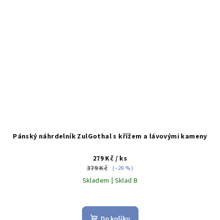
Pánský náhrdelník ZulGothal s křížem a lávovými kameny
279 Kč
/ ks
379 Kč
(–26 %)
Skladem | Sklad B
Do košíku