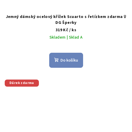
Jemný dámský ocelový křížek Scuarto s řetízkem zdarma ♀️
DG Šperky
319 Kč
/ ks
Skladem | Sklad A
Do košíku
Dárek zdarma