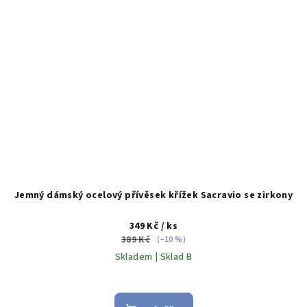
Jemný dámský ocelový přívěsek křížek Sacravio se zirkony
349 Kč
/ ks
389 Kč
(–10 %)
Skladem | Sklad B