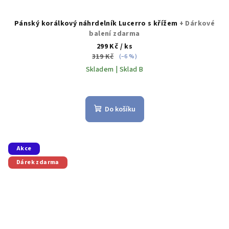
Pánský korálkový náhrdelník Lucerro s křížem
+ Dárkové
balení zdarma
299 Kč
/ ks
319 Kč
(–6 %)
Skladem | Sklad B
Do košíku
Akce
Dárek zdarma