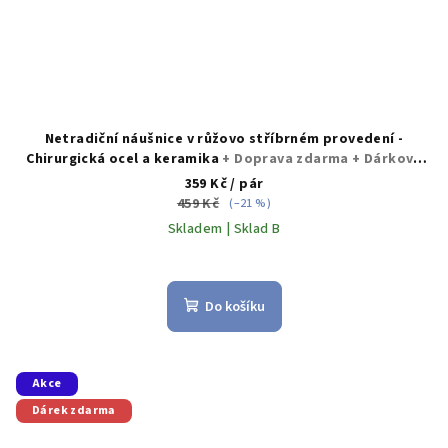
Netradiční náušnice v růžovo stříbrném provedení -
Chirurgická ocel a keramika
+ Doprava zdarma + Dárkové
balení zdarma
359 Kč
/ pár
459 Kč
(–21 %)
Skladem | Sklad B
Průměrné
hodnocení
produktu
Do košíku
je
5,0
z
5
Akce
hvězdiček.
Dárek zdarma