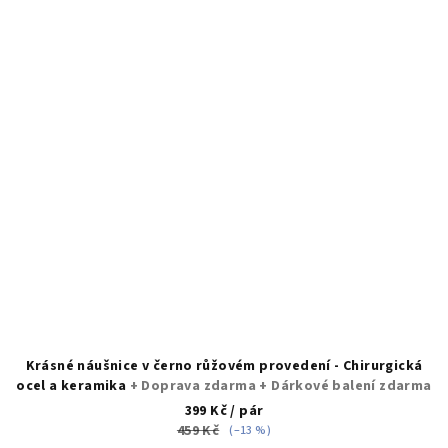
Krásné náušnice v černo růžovém provedení - Chirurgická
ocel a keramika
+ Doprava zdarma + Dárkové balení zdarma
399 Kč
/ pár
459 Kč
(–13 %)