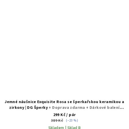
Jemné náušnice Exquisite Rosa se šperkařskou keramikou a
zirkony | DG Šperky
+ Doprava zdarma + Dárkové balení
zdarma
299 Kč
/ pár
389 Kč
(–23 %)
Skladem | Sklad B