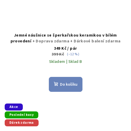
Jemné náušnice se šperkařskou keramikou v bílém
provedení
+ Doprava zdarma + Dárkové balení zdarma
349 Kč
/ pár
399 Kč
(–12 %)
Skladem | Sklad B
Průměrné
hodnocení
produktu
Do košíku
je
5,0
z
5
Akce
hvězdiček.
Poslední kusy
Dárek zdarma