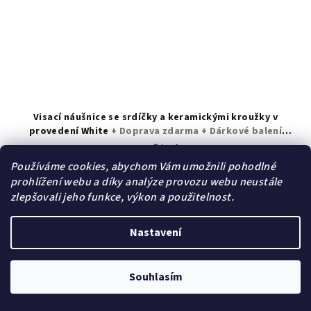
Visací náušnice se srdíčky a keramickými kroužky v
provedení White
+ Doprava zdarma + Dárkové balení
zdarma
299 Kč
/ pár
389 Kč
(–23 %)
Používáme cookies, abychom Vám umožnili pohodlné
Skladem | Sklad B
prohlížení webu a díky analýze provozu webu neustále
zlepšovali jeho funkce, výkon a použitelnost.
Průměrné
hodnocení
produktu
Nastavení
Do košíku
je
5,0
z
Souhlasím
5
Akce
hvězdiček.
Poslední kusy