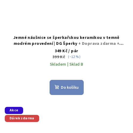
Jemné náušnice se šperkařskou keramikou v temně
modrém provedení | DG Šperky
+ Doprava zdarma +
Dárkové balení zdarma
349 Kč
/ pár
399 Kč
(–12 %)
Skladem | Sklad B
Průměrné
hodnocení
produktu
Do košíku
je
5,0
z
5
Akce
hvězdiček.
Dárek zdarma