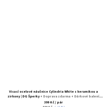
Visací ocelové náušnice Cylindria White s keramikou a
zirkony | DG Šperky
+ Doprava zdarma + Dárkové balení
zdarma
399 Kč
/ pár