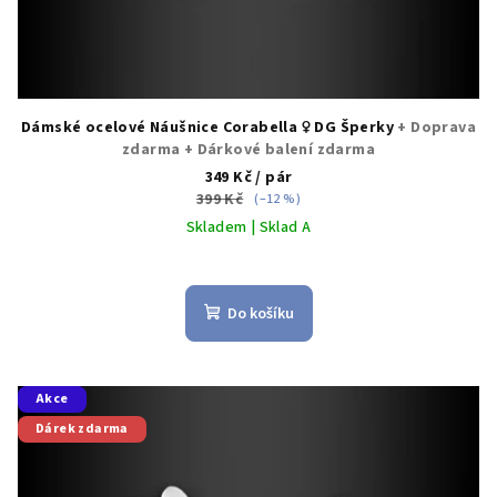
ů
Dámské ocelové Náušnice Corabella ♀️ DG Šperky
+ Doprava
zdarma + Dárkové balení zdarma
349 Kč
/ pár
399 Kč
(–12 %)
Skladem | Sklad A
Do košíku
Akce
Dárek zdarma