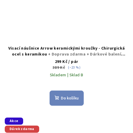
Visací náušnice Arrow keramickými kroužky - Chirurgická
ocel s keramikou
+ Doprava zdarma + Dárkové balení
zdarma
299 Kč
/ pár
389 Kč
(–23 %)
Skladem | Sklad B
Průměrné
hodnocení
produktu
Do košíku
je
5,0
z
5
Akce
hvězdiček.
Dárek zdarma