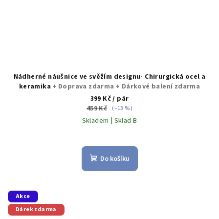
Nádherné náušnice ve svěžím designu- Chirurgická ocel a
keramika
+ Doprava zdarma + Dárkové balení zdarma
399 Kč
/ pár
459 Kč
(–13 %)
Skladem | Sklad B
Průměrné
hodnocení
produktu
Do košíku
je
5,0
z
5
Akce
hvězdiček.
Dárek zdarma