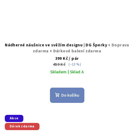
Nádherné náušnice ve svěžím designu | DG Šperky
+ Doprava
zdarma + Dárkové balení zdarma
399 Kč
/ pár
459 Kč
(–13 %)
Skladem | Sklad A
Průměrné
hodnocení
produktu
Do košíku
je
5,0
z
5
Akce
hvězdiček.
Dárek zdarma