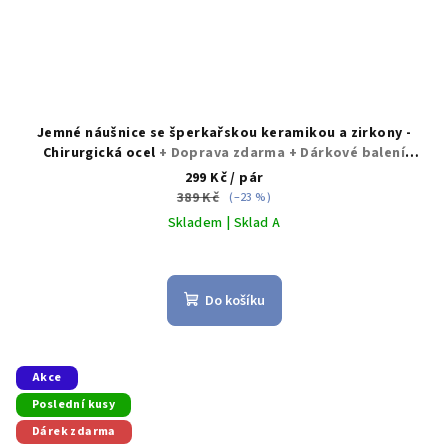
Jemné náušnice se šperkařskou keramikou a zirkony -
Chirurgická ocel
+ Doprava zdarma + Dárkové balení
zdarma
299 Kč
/ pár
389 Kč
(–23 %)
Skladem | Sklad A
Průměrné
hodnocení
produktu
Do košíku
je
5,0
z
5
Akce
hvězdiček.
Poslední kusy
Dárek zdarma