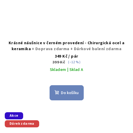
Krásné náušnice v černém provedení - Chirurgická ocel a
keramika
+ Doprava zdarma + Dárkové balení zdarma
349 Kč
/ pár
399 Kč
(–12 %)
Skladem | Sklad A
Průměrné
hodnocení
produktu
Do košíku
je
5,0
z
5
Akce
hvězdiček.
Dárek zdarma