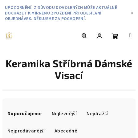
Přejít
UPOZORNĚNÍ: Z DŮVODU DOVOLENÝCH MŮŽE AKTUÁLNĚ
na
DOCHÁZET K MÍRNÉMU ZPOŽDĚNÍ PŘI ODESÍLÁNÍ
obsah
OBJEDNÁVEK. DĚKUJEME ZA POCHOPENÍ.
Nákupní
Hledat
Přihlášení
Keramika Stříbrná Dámské
košík
Visací
Ř
a
Doporučujeme
Nejlevnější
Nejdražší
z
e
Nejprodávanější
Abecedně