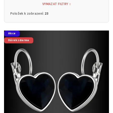
VYMAZAT FILTRY
Položek k zobrazení:
23
V
Akce
ý
Dárek zdarma
p
i
s
p
r
o
d
u
k
t