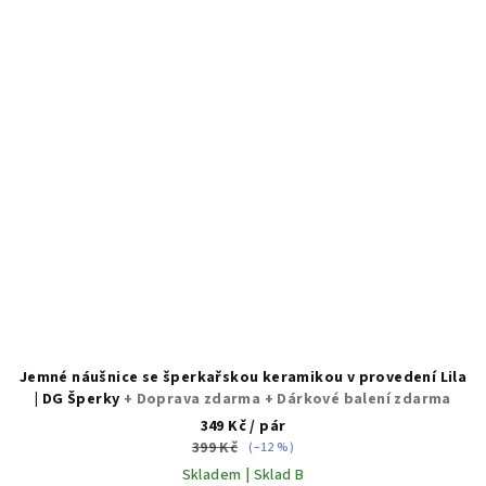
Jemné náušnice se šperkařskou keramikou v provedení Lila
| DG Šperky
+ Doprava zdarma + Dárkové balení zdarma
349 Kč
/ pár
399 Kč
(–12 %)
Skladem | Sklad B