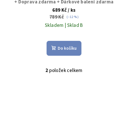
+ Doprava zdarma + Dárkové balení zdarma
689 Kč
/ ks
789 Kč
(–12 %)
Skladem | Sklad B
Do košíku
2
položek celkem
O
v
l
á
d
a
c