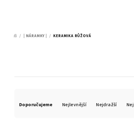
/
| NÁRAMKY |
/
KERAMIKA RŮŽOVÁ
DOMŮ
Ř
Doporučujeme
Nejlevnější
Nejdražší
Nej
a
z
e