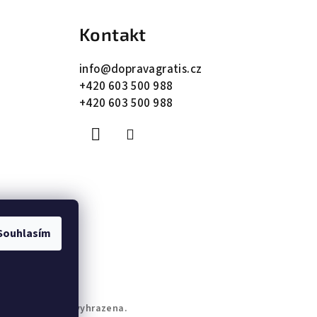
Kontakt
info
@
dopravagratis.cz
+420 603 500 988
+420 603 500 988
Souhlasím
. Všechna práva vyhrazena.