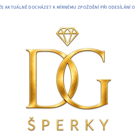
 AKTUÁLNĚ DOCHÁZET K MÍRNÉMU ZPOŽDĚNÍ PŘI ODESÍLÁNÍ O