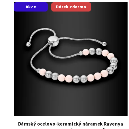
V
Akce
Dárek zdarma
ý
p
i
s
p
r
o
d
u
k
t
Dámský ocelovo-keramický náramek Ravenya