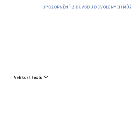
Přejít
UPOZORNĚNÍ: Z DŮVODU DOVOLENÝCH MŮŽE
na
obsah
Velikost textu