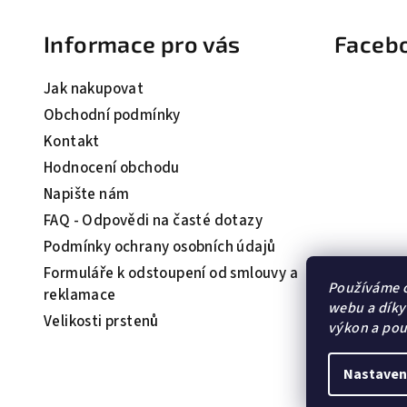
á
Informace pro vás
Faceb
p
a
Jak nakupovat
t
Obchodní podmínky
Kontakt
í
Hodnocení obchodu
Napište nám
FAQ - Odpovědi na časté dotazy
Podmínky ochrany osobních údajů
Formuláře k odstoupení od smlouvy a
Používáme c
reklamace
webu a díky
Velikosti prstenů
výkon a pou
Nastaven