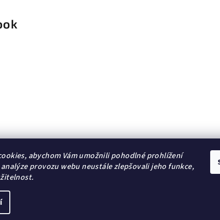
ook
ookies, abychom Vám umožnili pohodlné prohlížení
 analýze provozu webu neustále zlepšovali jeho funkce,
žitelnost.
í
Copyright 2026
DG Šperky