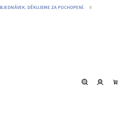
BJEDNÁVEK. DĚKUJEME ZA POCHOPENÍ.
Hledat
Přihlášení
Nákupní
košík