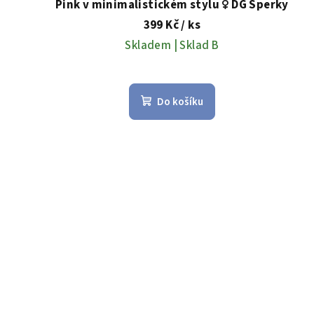
Pink v minimalistickém stylu ♀️ DG Šperky
ů
399 Kč
/ ks
Skladem | Sklad B
Do košíku