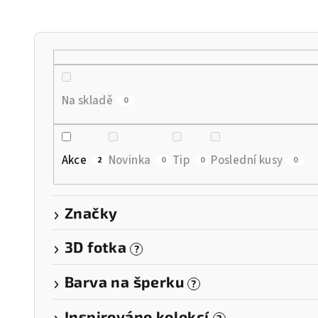
n
í
p
r
Na skladě
0
o
d
Akce
Novinka
Tip
Poslední kusy
2
0
0
0
u
k
Značky
t
3D fotka
?
ů
Barva na šperku
?
Inspirováno kolekcí