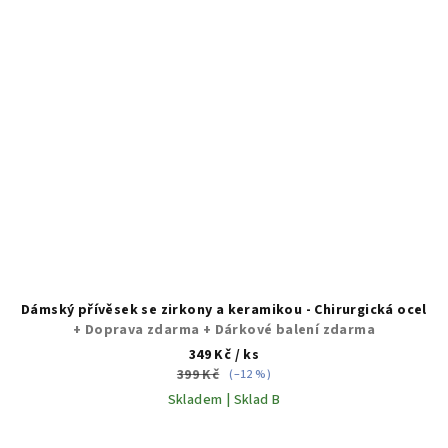
Dámský přívěsek se zirkony a keramikou - Chirurgická ocel
+ Doprava zdarma + Dárkové balení zdarma
349 Kč
/ ks
399 Kč
(–12 %)
Skladem | Sklad B