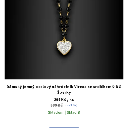
Dámský jemný ocelový náhrdelník Virexa se srdíčkem ♀️ DG
Šperky
299 Kč
/ ks
389 Kč
(–23 %)
Skladem | Sklad B