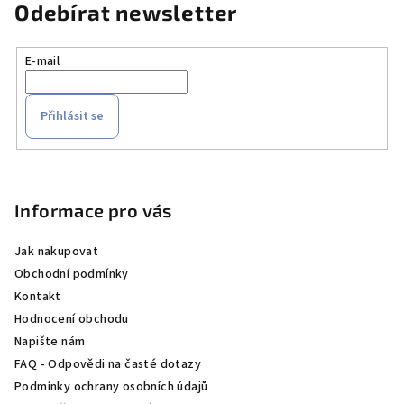
Odebírat newsletter
E-mail
Přihlásit se
Z
á
p
Informace pro vás
a
Jak nakupovat
t
Obchodní podmínky
í
Kontakt
Hodnocení obchodu
Napište nám
FAQ - Odpovědi na časté dotazy
Podmínky ochrany osobních údajů