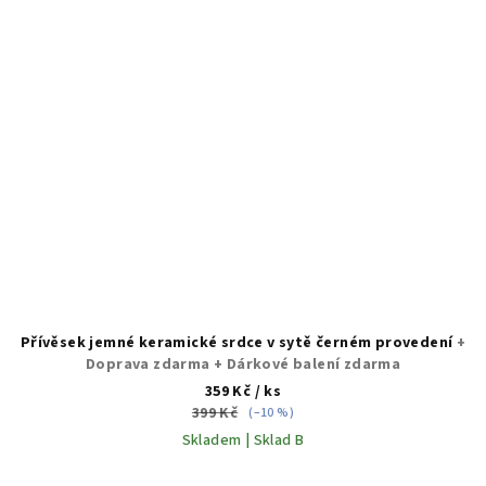
Přívěsek jemné keramické srdce v sytě černém provedení
+
Doprava zdarma + Dárkové balení zdarma
359 Kč
/ ks
399 Kč
(–10 %)
Skladem | Sklad B