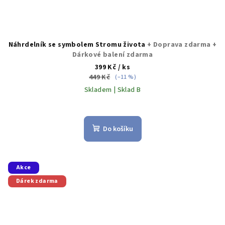
Náhrdelník se symbolem Stromu života
+ Doprava zdarma +
Dárkové balení zdarma
399 Kč
/ ks
449 Kč
(–11 %)
Skladem | Sklad B
Do košíku
Akce
Dárek zdarma