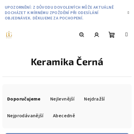
Přejít
UPOZORNĚNÍ: Z DŮVODU DOVOLENÝCH MŮŽE AKTUÁLNĚ
na
DOCHÁZET K MÍRNÉMU ZPOŽDĚNÍ PŘI ODESÍLÁNÍ
obsah
OBJEDNÁVEK. DĚKUJEME ZA POCHOPENÍ.
Nákupní
Hledat
Přihlášení
Keramika Černá
košík
Ř
a
Doporučujeme
Nejlevnější
Nejdražší
z
e
Nejprodávanější
Abecedně
n
í