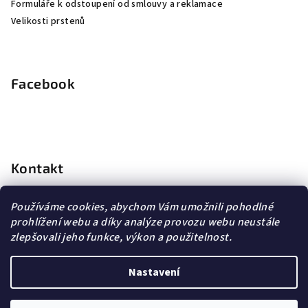
Formuláře k odstoupení od smlouvy a reklamace
Velikosti prstenů
Facebook
Kontakt
info
@
dopravagratis.cz
Používáme cookies, abychom Vám umožnili pohodlné
+420 603 500 988
prohlížení webu a díky analýze provozu webu neustále
+420 603 500 988
zlepšovali jeho funkce, výkon a použitelnost.
Nastavení
Copyright 2026
DG Šperky
. Všechna práva vyhrazena.