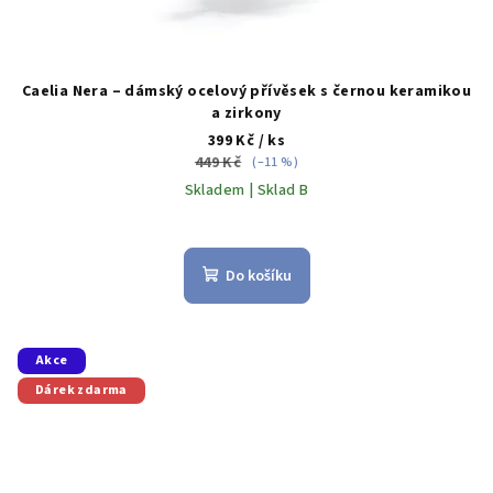
Caelia Nera – dámský ocelový přívěsek s černou keramikou
a zirkony
399 Kč
/ ks
449 Kč
(–11 %)
Skladem | Sklad B
Do košíku
Akce
Dárek zdarma