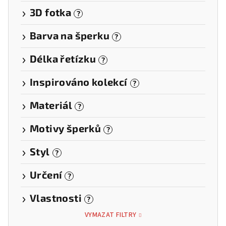
3D fotka
?
Barva na šperku
?
Délka řetízku
?
Inspirováno kolekcí
?
Materiál
?
Motivy šperků
?
Styl
?
Určení
?
Vlastnosti
?
VYMAZAT FILTRY