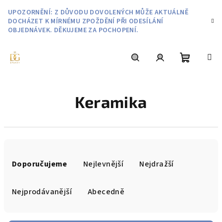
Přejít
UPOZORNĚNÍ: Z DŮVODU DOVOLENÝCH MŮŽE AKTUÁLNĚ
na
DOCHÁZET K MÍRNÉMU ZPOŽDĚNÍ PŘI ODESÍLÁNÍ
obsah
OBJEDNÁVEK. DĚKUJEME ZA POCHOPENÍ.
Nákupní
Hledat
Přihlášení
Keramika
košík
Ř
a
Doporučujeme
Nejlevnější
Nejdražší
z
e
Nejprodávanější
Abecedně
n
í