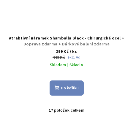
Atraktivní náramek Shamballa Black - Chirurgická ocel
+
Doprava zdarma + Dárkové balení zdarma
399 Kč
/ ks
449 Kč
(–11 %)
Skladem | Sklad A
Průměrné
hodnocení
produktu
Do košíku
je
5,0
z
5
17
položek celkem
O
hvězdiček.
v
l