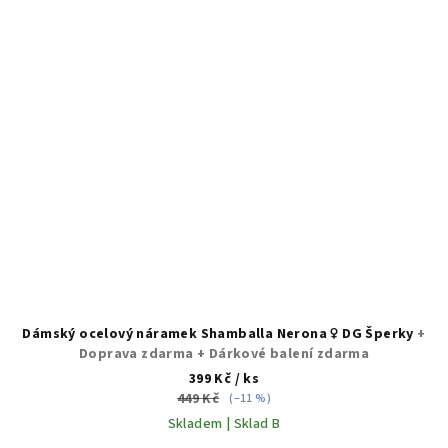
Dámský ocelový náramek Shamballa Nerona ♀️ DG Šperky
+
Doprava zdarma + Dárkové balení zdarma
399 Kč
/ ks
449 Kč
(–11 %)
Skladem | Sklad B