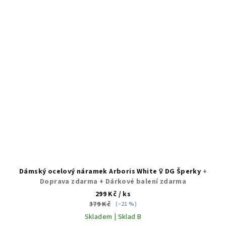
Dámský ocelový náramek Arboris White ♀️ DG Šperky
+
Doprava zdarma + Dárkové balení zdarma
299 Kč
/ ks
379 Kč
(–21 %)
Skladem | Sklad B