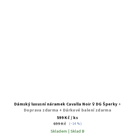
Dámský luxusní náramek Cavalla Noir ♀️ DG Šperky
+
Doprava zdarma + Dárkové balení zdarma
599 Kč
/ ks
699 Kč
(–14 %)
Skladem | Sklad B