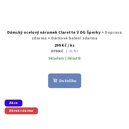
Dámský ocelový náramek Clarette ♀️ DG Šperky
+ Doprava
zdarma + Dárkové balení zdarma
299 Kč
/ ks
379 Kč
(–21 %)
Skladem | Sklad B
Do košíku
Akce
Dárek zdarma