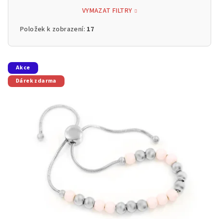
VYMAZAT FILTRY
Položek k zobrazení:
17
V
Akce
ý
Dárek zdarma
p
i
s
p
r
o
d
u
k
t