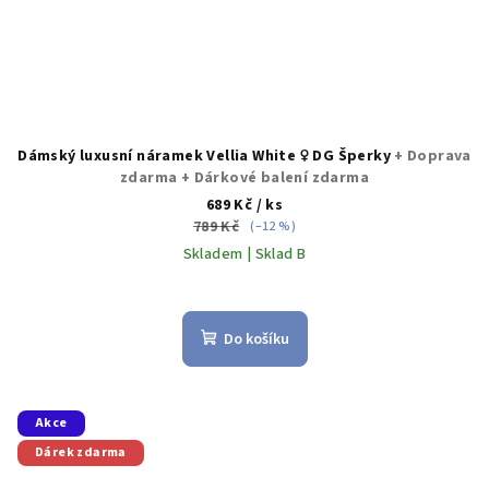
Dámský luxusní náramek Vellia White ♀️ DG Šperky
+ Doprava
zdarma + Dárkové balení zdarma
689 Kč
/ ks
789 Kč
(–12 %)
Skladem | Sklad B
Průměrné
hodnocení
produktu
Do košíku
je
5,0
z
5
Akce
hvězdiček.
Dárek zdarma