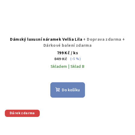
Dámský luxusní náramek Vellia Lila
+ Doprava zdarma +
Dárkové balení zdarma
799 Kč
/ ks
849 Kč
(–5 %)
Skladem | Sklad B
Do košíku
Dárek zdarma