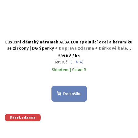
Luxusní dámský náramek ALBA LUX spojující ocel a keramiku
se zirkony | DG Šperky
+ Doprava zdarma + Dárkové balení
zdarma
599 Kč
/ ks
699 Kč
(–14 %)
Skladem | Sklad B
Průměrné
hodnocení
produktu
Do košíku
je
5,0
z
5
Dárek zdarma
hvězdiček.