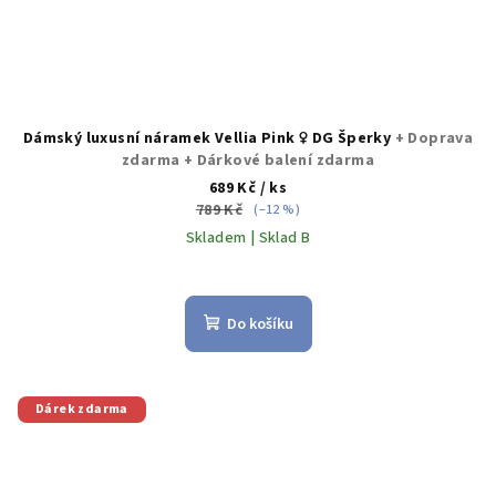
Dámský luxusní náramek Vellia Pink ♀️ DG Šperky
+ Doprava
zdarma + Dárkové balení zdarma
689 Kč
/ ks
789 Kč
(–12 %)
Skladem | Sklad B
Do košíku
Dárek zdarma