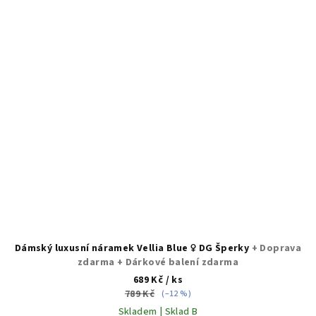
Dámský luxusní náramek Vellia Blue ♀️ DG Šperky
+ Doprava
zdarma + Dárkové balení zdarma
689 Kč
/ ks
789 Kč
(–12 %)
Skladem | Sklad B