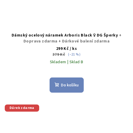
Dámský ocelový náramek Arboris Black ♀️ DG Šperky
+
Doprava zdarma + Dárkové balení zdarma
299 Kč
/ ks
379 Kč
(–21 %)
Skladem | Sklad B
Do košíku
Dárek zdarma