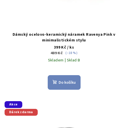
ů
Dámský ocelovo-keramický náramek Ravenya Pink v
minimalistickém stylu
399 Kč
/ ks
489 Kč
(–18 %)
Skladem | Sklad B
Do košíku
Akce
Dárek zdarma