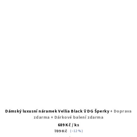
Dámský luxusní náramek Vellia Black ♀️ DG Šperky
+ Doprava
zdarma + Dárkové balení zdarma
689 Kč
/ ks
789 Kč
(–12 %)