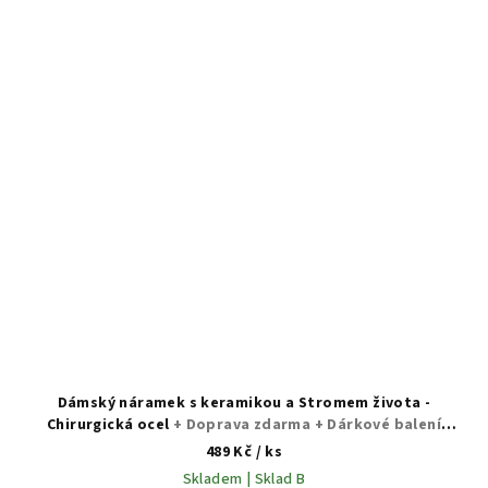
Dámský náramek s keramikou a Stromem života -
Chirurgická ocel
+ Doprava zdarma + Dárkové balení
zdarma
489 Kč
/ ks
Skladem | Sklad B