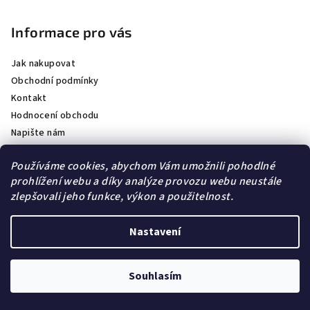
á
p
Informace pro vás
a
Jak nakupovat
t
Obchodní podmínky
í
Kontakt
Hodnocení obchodu
Napište nám
FAQ - Odpovědi na časté dotazy
Používáme cookies, abychom Vám umožnili pohodlné
Podmínky ochrany osobních údajů
prohlížení webu a díky analýze provozu webu neustále
Formuláře k odstoupení od smlouvy a reklamace
zlepšovali jeho funkce, výkon a použitelnost.
Velikosti prstenů
Nastavení
Facebook
Souhlasím