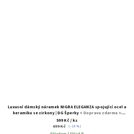
Luxusní dámský náramek NIGRA ELEGANZA spojující ocel a
keramiku se zirkony | DG Šperky
+ Doprava zdarma +
Dárkové balení zdarma
599 Kč
/ ks
699 Kč
(–14 %)