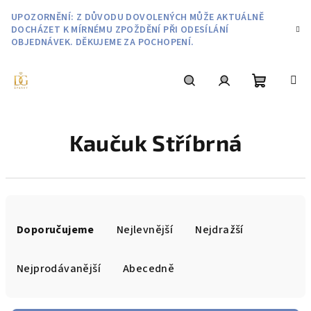
Přejít
UPOZORNĚNÍ: Z DŮVODU DOVOLENÝCH MŮŽE AKTUÁLNĚ
na
DOCHÁZET K MÍRNÉMU ZPOŽDĚNÍ PŘI ODESÍLÁNÍ
obsah
OBJEDNÁVEK. DĚKUJEME ZA POCHOPENÍ.
Nákupní
Hledat
Přihlášení
Kaučuk Stříbrná
košík
Ř
a
Doporučujeme
Nejlevnější
Nejdražší
z
e
Nejprodávanější
Abecedně
n
í