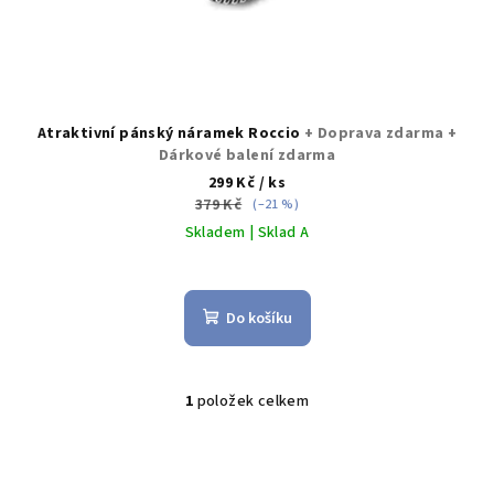
ů
Atraktivní pánský náramek Roccio
+ Doprava zdarma +
Dárkové balení zdarma
299 Kč
/ ks
379 Kč
(–21 %)
Skladem | Sklad A
Průměrné
hodnocení
produktu
Do košíku
je
5,0
z
5
1
položek celkem
O
hvězdiček.
v
l
á