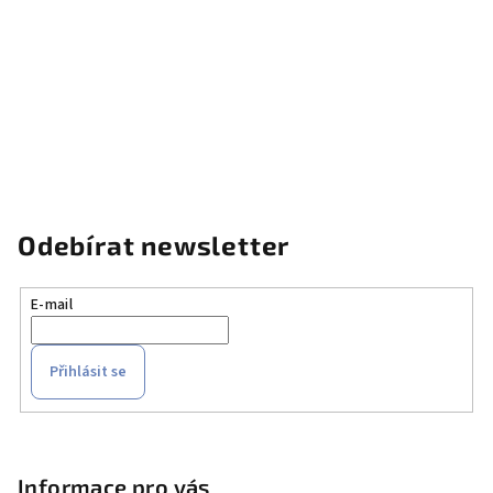
Odebírat newsletter
E-mail
Přihlásit se
Z
á
p
Informace pro vás