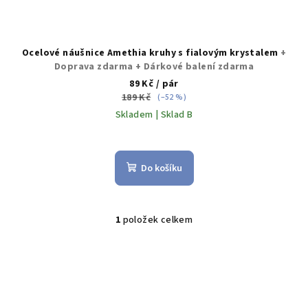
Ocelové náušnice Amethia kruhy s fialovým krystalem
+
Doprava zdarma + Dárkové balení zdarma
89 Kč
/ pár
189 Kč
(–52 %)
Skladem | Sklad B
Průměrné
hodnocení
produktu
Do košíku
je
5,0
z
5
1
položek celkem
O
hvězdiček.
v
l
á
d
a