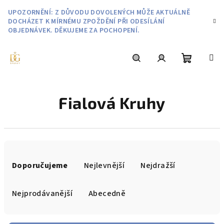
Přejít
UPOZORNĚNÍ: Z DŮVODU DOVOLENÝCH MŮŽE AKTUÁLNĚ
na
DOCHÁZET K MÍRNÉMU ZPOŽDĚNÍ PŘI ODESÍLÁNÍ
obsah
OBJEDNÁVEK. DĚKUJEME ZA POCHOPENÍ.
Nákupní
Hledat
Přihlášení
Fialová Kruhy
košík
Ř
a
Doporučujeme
Nejlevnější
Nejdražší
z
e
Nejprodávanější
Abecedně
n
í