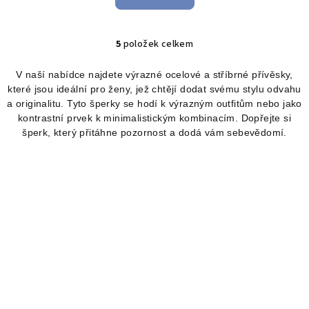
5
položek celkem
O
v
V naší nabídce najdete výrazné ocelové a stříbrné přívěsky,
l
které jsou ideální pro ženy, jež chtějí dodat svému stylu odvahu
á
a originalitu. Tyto šperky se hodí k výrazným outfitům nebo jako
d
kontrastní prvek k minimalistickým kombinacím. Dopřejte si
a
šperk, který přitáhne pozornost a dodá vám sebevědomí.
c
í
p
r
v
k
y
v
ý
p
i