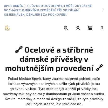
Přejít
UPOZORNĚNÍ: Z DŮVODU DOVOLENÝCH MŮŽE AKTUÁLNĚ
na
DOCHÁZET K MÍRNÉMU ZPOŽDĚNÍ PŘI ODESÍLÁNÍ
obsah
OBJEDNÁVEK. DĚKUJEME ZA POCHOPENÍ.
Nákupní
Hledat
Přihlášení
🔗 Ocelové a stříbrné
košík
dámské přívěsky v
mohutnějším provedení 🔗
Pokud hledáte šperk, který zaujme na první pohled, naše
kolekce výrazných ocelových a stříbrných přívěsků je tou
správnou volbou. Tyto mohutnější a těžší přívěsky jsou
navrženy tak, aby se staly dominantním prvkem vašeho outfitu.
Kvalitní materiály a moderní design zaručují, že tyto přívěsky
jsou nejen krásné, ale také odolné.