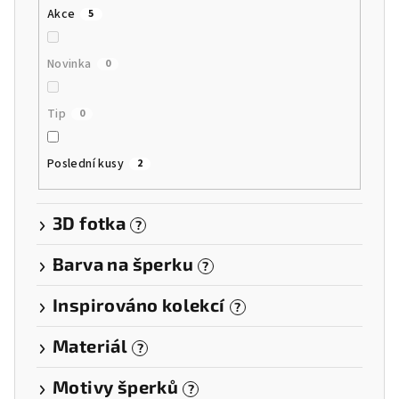
Akce
5
Novinka
0
Tip
0
Poslední kusy
2
3D fotka
?
Barva na šperku
?
Inspirováno kolekcí
?
Materiál
?
Motivy šperků
?