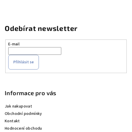
Odebírat newsletter
E-mail
Přihlásit se
Z
á
p
Informace pro vás
a
Jak nakupovat
t
Obchodní podmínky
í
Kontakt
Hodnocení obchodu