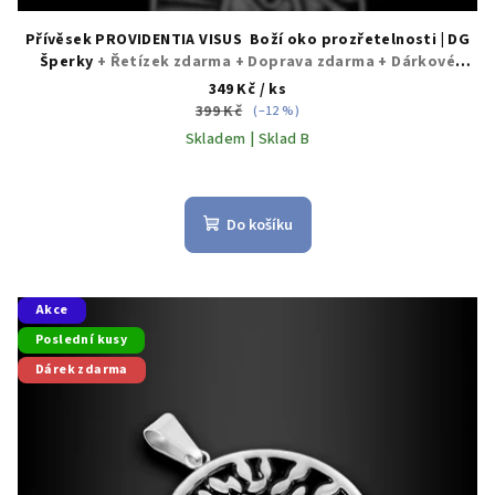
Přívěsek PROVIDENTIA VISUS Boží oko prozřetelnosti | DG
Šperky
+ Řetízek zdarma + Doprava zdarma + Dárkové
balení zdarma
349 Kč
/ ks
399 Kč
(–12 %)
Skladem | Sklad B
Do košíku
Akce
Poslední kusy
Dárek zdarma