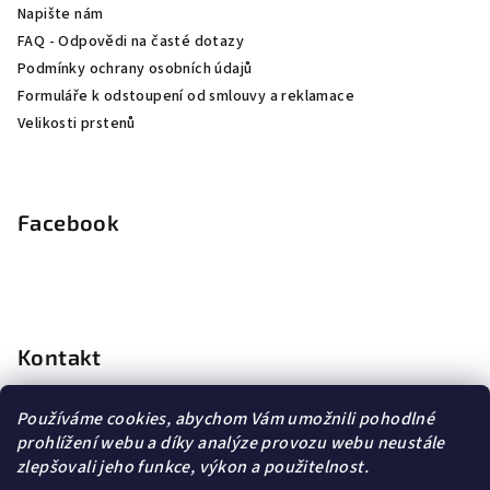
Napište nám
FAQ - Odpovědi na časté dotazy
Podmínky ochrany osobních údajů
Formuláře k odstoupení od smlouvy a reklamace
Velikosti prstenů
Facebook
Kontakt
info
@
dopravagratis.cz
Používáme cookies, abychom Vám umožnili pohodlné
+420 603 500 988
prohlížení webu a díky analýze provozu webu neustále
+420 603 500 988
zlepšovali jeho funkce, výkon a použitelnost.