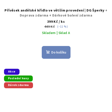
Přívěsek andělské křídlo ve větším provedení | DG Šperky
+
Doprava zdarma + Dárkové balení zdarma
399 Kč
/ ks
449 Kč
(–11 %)
Skladem | Sklad A
Průměrné
hodnocení
produktu
Do košíku
je
5,0
z
5
Akce
hvězdiček.
Poslední kusy
Dárek zdarma