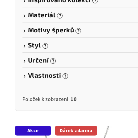
?
Materiál
?
Motivy šperků
?
Styl
?
Určení
?
Vlastnosti
?
Položek k zobrazení:
10
V
Akce
Dárek zdarma