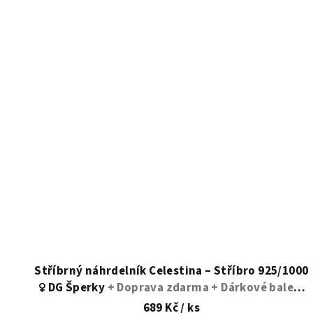
hvězdiček.
Stříbrný náhrdelník Celestina – Stříbro 925/1000
♀️ DG Šperky
+ Doprava zdarma + Dárkové balení
zdarma
689 Kč
/ ks