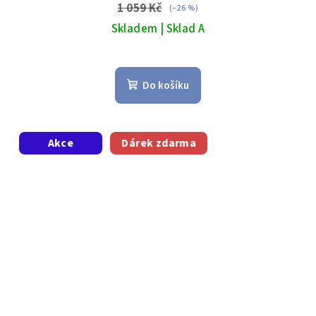
1 059 Kč
(–26 %)
Skladem | Sklad A
Do košíku
Akce
Dárek zdarma