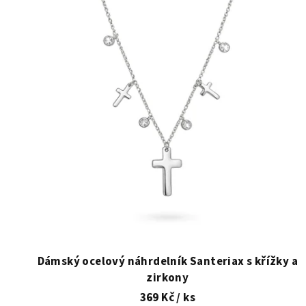
ý
p
i
s
p
r
o
d
u
k
t
Dámský ocelový náhrdelník Santeriax s křížky a
zirkony
ů
369 Kč
/ ks