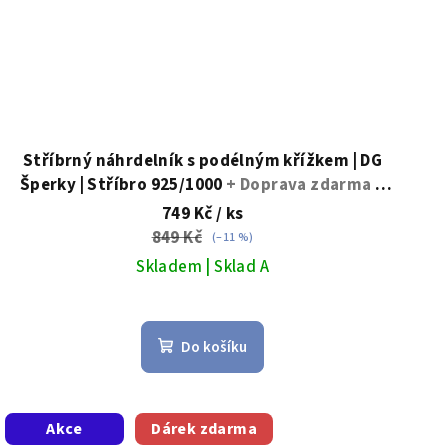
Stříbrný náhrdelník s podélným křížkem | DG
Šperky | Stříbro 925/1000
+ Doprava zdarma +
Dárkové balení zdarma
749 Kč
/ ks
849 Kč
(–11 %)
Skladem | Sklad A
Do košíku
Akce
Dárek zdarma