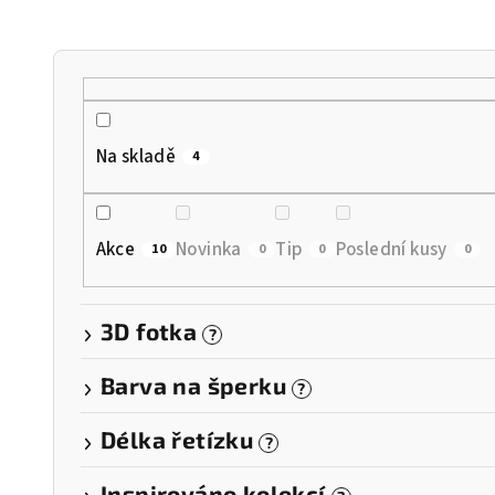
n
í
p
r
Na skladě
4
o
d
Akce
Novinka
Tip
Poslední kusy
10
0
0
0
u
k
3D fotka
?
t
Barva na šperku
?
ů
Délka řetízku
?
Inspirováno kolekcí