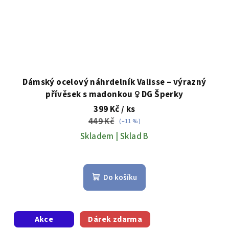
Dámský ocelový náhrdelník Valisse – výrazný
přívěsek s madonkou ♀️ DG Šperky
399 Kč
/ ks
449 Kč
(–11 %)
Skladem | Sklad B
Do košíku
Akce
Dárek zdarma