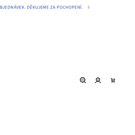
BJEDNÁVEK. DĚKUJEME ZA POCHOPENÍ.
Hledat
Přihlášení
Nákupní
košík