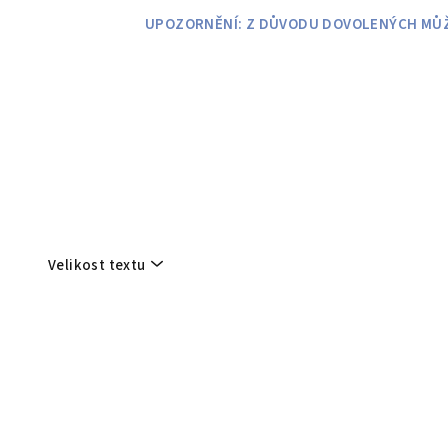
Přejít
UPOZORNĚNÍ: Z DŮVODU DOVOLENÝCH MŮŽE
na
obsah
Velikost textu