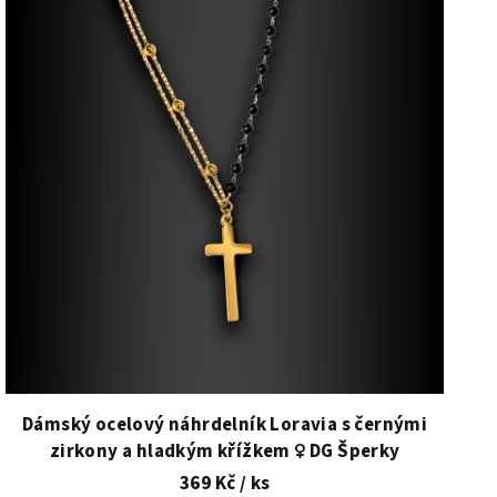
Dámský ocelový náhrdelník Loravia s černými
zirkony a hladkým křížkem ♀️ DG Šperky
369 Kč
/ ks