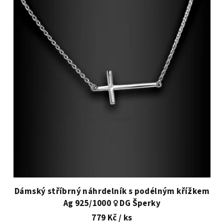
Dámský stříbrný náhrdelník s podélným křížkem
Ag 925/1000 ♀️ DG Šperky
779 Kč
/ ks