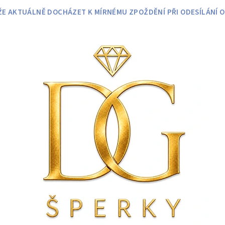
 AKTUÁLNĚ DOCHÁZET K MÍRNÉMU ZPOŽDĚNÍ PŘI ODESÍLÁNÍ O