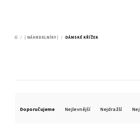
/
| NÁHRDELNÍKY |
/
DÁMSKÉ KŘÍŽEK
DOMŮ
Ř
Doporučujeme
Nejlevnější
Nejdražší
Nej
a
z
e