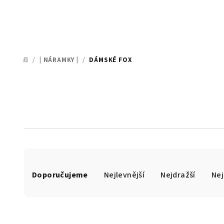
/
| NÁRAMKY |
/
DÁMSKÉ FOX
DOMŮ
Ř
Doporučujeme
Nejlevnější
Nejdražší
Nej
a
z
e