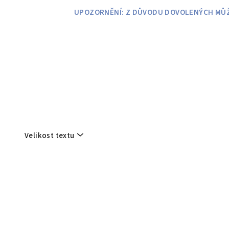
Přejít
UPOZORNĚNÍ: Z DŮVODU DOVOLENÝCH MŮŽE
na
obsah
Velikost textu