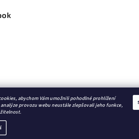
ook
ookies, abychom Vám umožnili pohodlné prohlížení
 analýze provozu webu neustále zlepšovali jeho funkce,
žitelnost.
í
Copyright 2026
DG Šperky