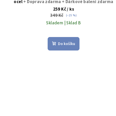
ocel
+ Doprava zdarma + Dárkové balení zdarma
ů
259 Kč
/ ks
349 Kč
(–25 %)
Skladem | Sklad B
Průměrné
hodnocení
Do košíku
produktu
je
5,0
z
5
hvězdiček.