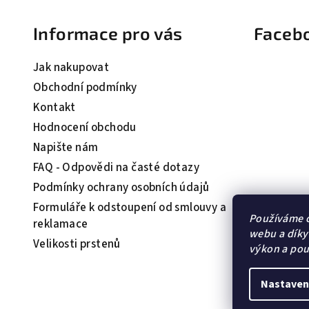
á
Informace pro vás
Faceb
p
a
Jak nakupovat
t
Obchodní podmínky
Kontakt
í
Hodnocení obchodu
Napište nám
FAQ - Odpovědi na časté dotazy
Podmínky ochrany osobních údajů
Formuláře k odstoupení od smlouvy a
Používáme c
reklamace
webu a díky
Velikosti prstenů
výkon a pou
Nastaven