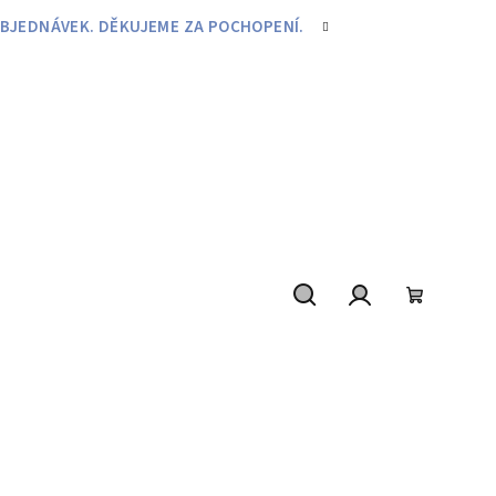
BJEDNÁVEK. DĚKUJEME ZA POCHOPENÍ.
Hledat
Přihlášení
Nákupní
košík