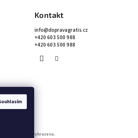
Kontakt
info
@
dopravagratis.cz
+420 603 500 988
+420 603 500 988
Souhlasím
. Všechna práva vyhrazena.