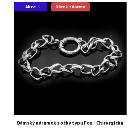
V
Akce
Dárek zdarma
ý
p
i
s
p
r
o
d
u
k
t
Dámský náramek s očky typu Fox - Chirurgická