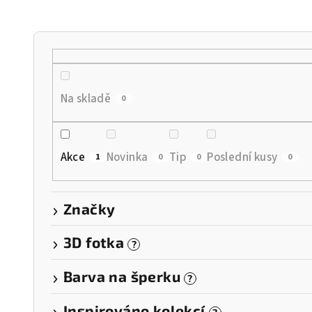
n
í
p
r
Na skladě
0
o
d
Akce
Novinka
Tip
Poslední kusy
1
0
0
0
u
k
Značky
t
3D fotka
?
ů
Barva na šperku
?
Inspirováno kolekcí