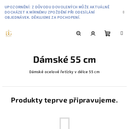
Přejít
UPOZORNĚNÍ: Z DŮVODU DOVOLENÝCH MŮŽE AKTUÁLNĚ
na
DOCHÁZET K MÍRNÉMU ZPOŽDĚNÍ PŘI ODESÍLÁNÍ
obsah
OBJEDNÁVEK. DĚKUJEME ZA POCHOPENÍ.
Nákupní
Hledat
Přihlášení
Dámské 55 cm
košík
Dámské ocelové řetízky v délce 55 cm
Produkty teprve připravujeme.