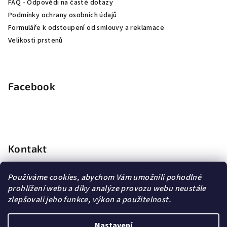
FAQ - Odpovědi na časté dotazy
Podmínky ochrany osobních údajů
Formuláře k odstoupení od smlouvy a reklamace
Velikosti prstenů
Facebook
Kontakt
info
@
dopravagratis.cz
Používáme cookies, abychom Vám umožnili pohodlné
+420 603 500 988
prohlížení webu a díky analýze provozu webu neustále
+420 603 500 988
zlepšovali jeho funkce, výkon a použitelnost.
Nastavení