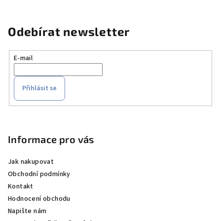
Odebírat newsletter
E-mail
Přihlásit se
Z
á
p
Informace pro vás
a
Jak nakupovat
t
Obchodní podmínky
í
Kontakt
Hodnocení obchodu
Napište nám