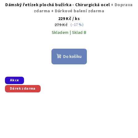
Dámský řetízek plochá bužírka - Chirurgická ocel
+ Doprava
zdarma + Dárkové balení zdarma
229 Kč
/ ks
279 Kč
(–17 %)
Skladem | Sklad B
Průměrné
hodnocení
produktu
Do košíku
je
5,0
z
5
Akce
hvězdiček.
Dárek zdarma