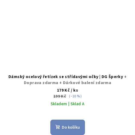
Dámský ocelový řetízek se střídavými očky | DG Šperky
+
Doprava zdarma + Dárkové balení zdarma
179 Kč
/ ks
199 Kč
(–10 %)
Skladem | Sklad A
Průměrné
hodnocení
produktu
Do košíku
je