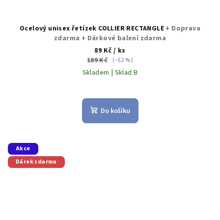
Ocelový unisex řetízek COLLIER RECTANGLE
+ Doprava
zdarma + Dárkové balení zdarma
89 Kč
/ ks
189 Kč
(–52 %)
Skladem | Sklad B
Průměrné
hodnocení
produktu
Do košíku
je
5,0
z
5
Akce
hvězdiček.
Dárek zdarma