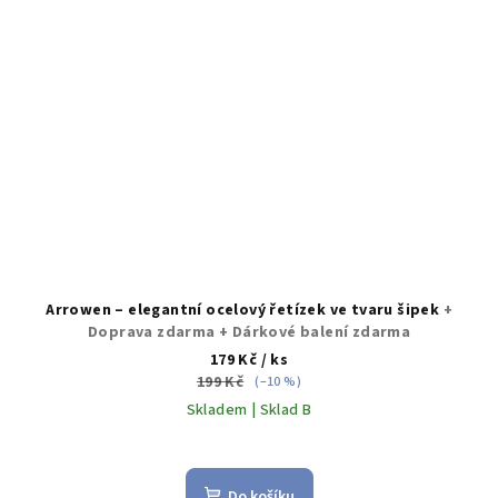
Arrowen – elegantní ocelový řetízek ve tvaru šipek
+
Doprava zdarma + Dárkové balení zdarma
179 Kč
/ ks
199 Kč
(–10 %)
Skladem | Sklad B
Průměrné
hodnocení
produktu
Do košíku