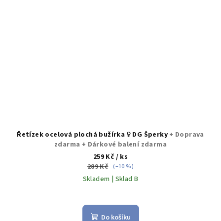
Řetízek ocelová plochá bužírka ♀️ DG Šperky
+ Doprava
zdarma + Dárkové balení zdarma
259 Kč
/ ks
289 Kč
(–10 %)
Skladem | Sklad B
Průměrné
hodnocení
produktu
Do košíku