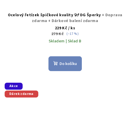
Ocelový řetízek špičkové kvality ♀️♂️ DG Šperky
+ Doprava
zdarma + Dárkové balení zdarma
229 Kč
/ ks
279 Kč
(–17 %)
Skladem | Sklad B
Průměrné
hodnocení
produktu
Do košíku
je
5,0
z
5
Akce
hvězdiček.
Dárek zdarma