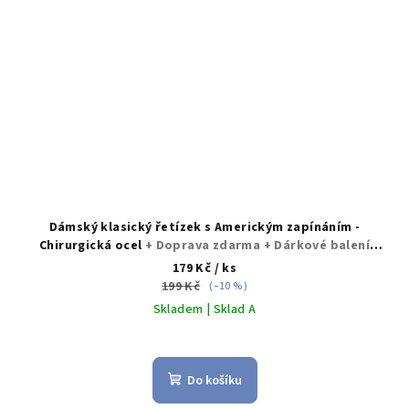
Dámský klasický řetízek s Americkým zapínáním -
Chirurgická ocel
+ Doprava zdarma + Dárkové balení
zdarma
179 Kč
/ ks
199 Kč
(–10 %)
Skladem | Sklad A
Do košíku