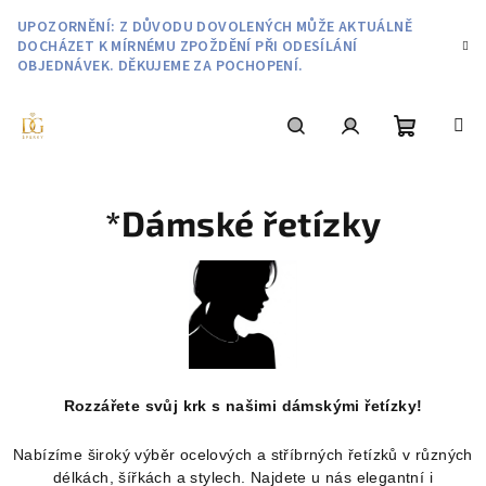
Přejít
UPOZORNĚNÍ: Z DŮVODU DOVOLENÝCH MŮŽE AKTUÁLNĚ
na
DOCHÁZET K MÍRNÉMU ZPOŽDĚNÍ PŘI ODESÍLÁNÍ
obsah
OBJEDNÁVEK. DĚKUJEME ZA POCHOPENÍ.
Nákupní
Hledat
Přihlášení
*Dámské řetízky
košík
Rozzářete svůj krk s našimi dámskými řetízky!
Nabízíme široký výběr ocelových a stříbrných řetízků v různých
délkách, šířkách a stylech. Najdete u nás elegantní i