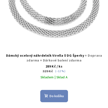
d
u
k
t
ů
Dámský ocelový náhrdelník Virella ♀️ DG Šperky
+ Doprava
zdarma + Dárkové balení zdarma
289 Kč
/ ks
329 Kč
(–12 %)
Skladem | Sklad A
Do košíku