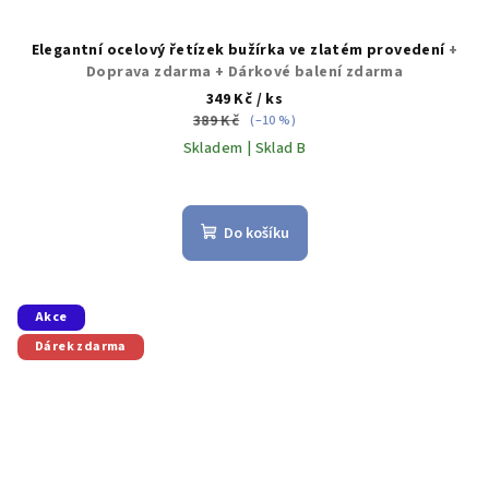
Elegantní ocelový řetízek bužírka ve zlatém provedení
+
Doprava zdarma + Dárkové balení zdarma
349 Kč
/ ks
389 Kč
(–10 %)
Skladem | Sklad B
Průměrné
hodnocení
produktu
Do košíku
je
5,0
z
5
Akce
hvězdiček.
Dárek zdarma