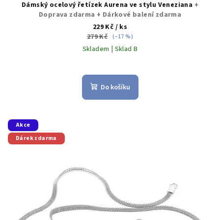
Dámský ocelový řetízek Aurena ve stylu Veneziana
+
Doprava zdarma + Dárkové balení zdarma
229 Kč
/ ks
279 Kč
(–17 %)
Skladem | Sklad B
Do košíku
Akce
Dárek zdarma