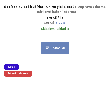
Řetízek kulatá bužírka - Chirurgická ocel
+ Doprava zdarma
+ Dárkové balení zdarma
179 Kč
/ ks
229 Kč
(–21 %)
Skladem | Sklad B
Do košíku
Akce
Dárek zdarma