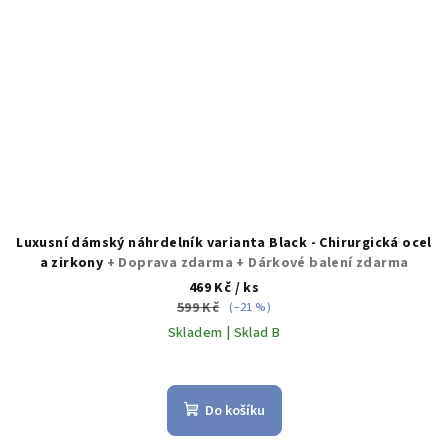
Luxusní dámský náhrdelník varianta Black - Chirurgická ocel
a zirkony
+ Doprava zdarma + Dárkové balení zdarma
469 Kč
/ ks
599 Kč
(–21 %)
Skladem | Sklad B
Do košíku