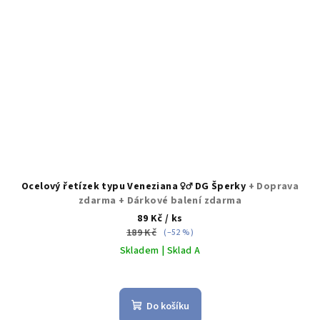
Ocelový řetízek typu Veneziana ♀️♂️ DG Šperky
+ Doprava
zdarma + Dárkové balení zdarma
89 Kč
/ ks
189 Kč
(–52 %)
Skladem | Sklad A
Průměrné
hodnocení
produktu
Do košíku
je