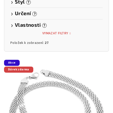
Styl
?
Určení
?
Vlastnosti
?
VYMAZAT FILTRY
Položek k zobrazení:
27
V
Akce
ý
Dárek zdarma
p
i
s
p
r
o