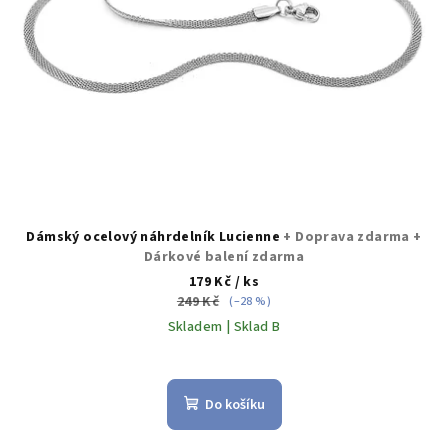
Dámský ocelový náhrdelník Lucienne
+ Doprava zdarma +
Dárkové balení zdarma
179 Kč
/ ks
249 Kč
(–28 %)
Skladem | Sklad B
Průměrné
hodnocení
produktu
Do košíku
je
5,0