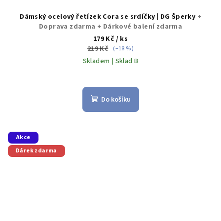
Dámský ocelový řetízek Cora se srdíčky | DG Šperky
+
Doprava zdarma + Dárkové balení zdarma
179 Kč
/ ks
219 Kč
(–18 %)
Skladem | Sklad B
Průměrné
hodnocení
produktu
Do košíku
je
5,0
z
5
Akce
hvězdiček.
Dárek zdarma