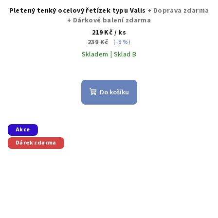
Pletený tenký ocelový řetízek typu Valis
+ Doprava zdarma
+ Dárkové balení zdarma
219 Kč
/ ks
239 Kč
(–8 %)
Skladem | Sklad B
Průměrné
hodnocení
produktu
Do košíku
je
5,0
z
5
Akce
hvězdiček.
Dárek zdarma