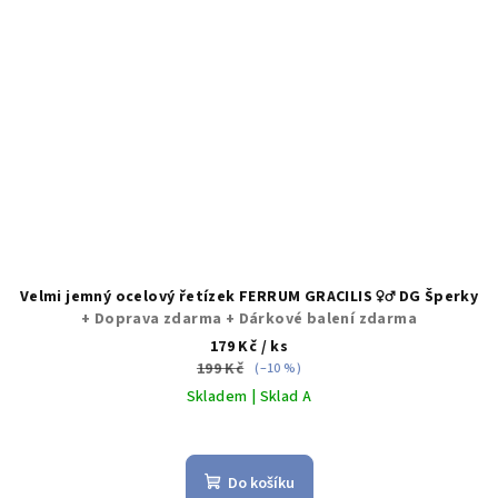
Velmi jemný ocelový řetízek FERRUM GRACILIS ♀️♂️ DG Šperky
+ Doprava zdarma + Dárkové balení zdarma
179 Kč
/ ks
199 Kč
(–10 %)
Skladem | Sklad A
Průměrné
hodnocení
produktu
Do košíku