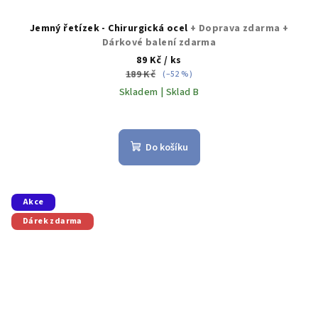
Jemný řetízek - Chirurgická ocel
+ Doprava zdarma +
Dárkové balení zdarma
89 Kč
/ ks
189 Kč
(–52 %)
Skladem | Sklad B
Průměrné
hodnocení
produktu
Do košíku
je
5,0
z
5
Akce
hvězdiček.
Dárek zdarma