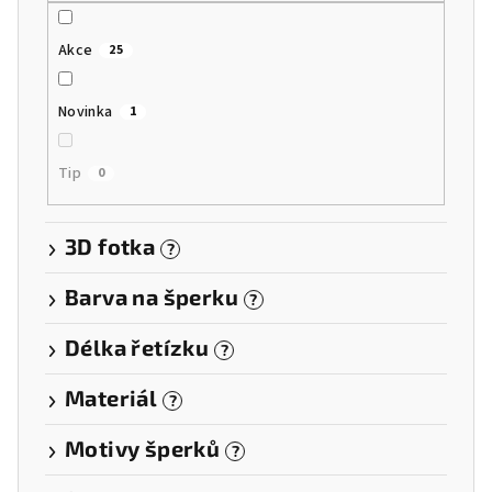
ů
Akce
25
Novinka
1
Tip
0
3D fotka
?
Barva na šperku
?
Délka řetízku
?
Materiál
?
Motivy šperků
?