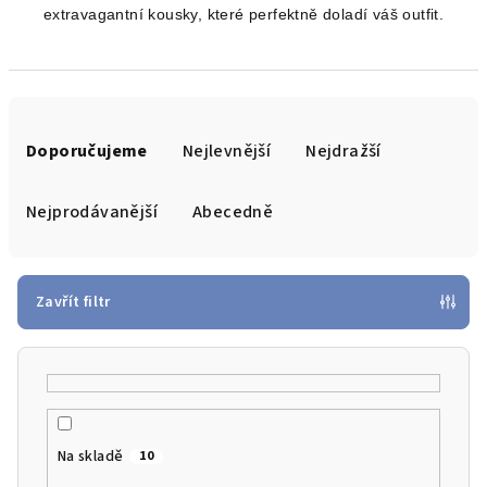
extravagantní kousky, které perfektně doladí váš outfit.
Ř
a
Doporučujeme
Nejlevnější
Nejdražší
z
e
Nejprodávanější
Abecedně
n
í
p
Zavřít filtr
r
o
d
u
k
Na skladě
10
t