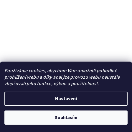
Používáme cookies, abychom Vám umožnili pohodlné
prohlížení webu a díky analýze provozu webu neustále
zlepšovali jeho funkce, výkon a použitelnost.
Ocelový řetízek Decem X ♀️ DG Šperky
+ Doprava zdarma +
Dárkové balení zdarma
179 Kč
/ ks
Nastavení
199 Kč
(–10 %)
Skladem | Sklad A
Souhlasím
Průměrné
hodnocení
produktu