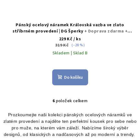
Pánský ocelový náramek Královská vazba ve zlato
stříbrném provedení | DG Šperky
+ Doprava zdarma +
Dárkové balení zdarma
229 Kč
/ ks
319 Kč
(–28 %)
Skladem | Sklad B
Průměrné
hodnocení
produktu
Do košíku
je
5,0
z
5
6
položek celkem
O
hvězdiček.
v
Prozkoumejte naši kolekci pánských ocelových náramků ve
l
zlatém provedení a najděte ten perfektní kousek pro sebe nebo
á
pro muže, na kterém vám záleží. Nabízíme široký výběr
d
designů, od klasických a nadčasových až po moderní a trendy.
a