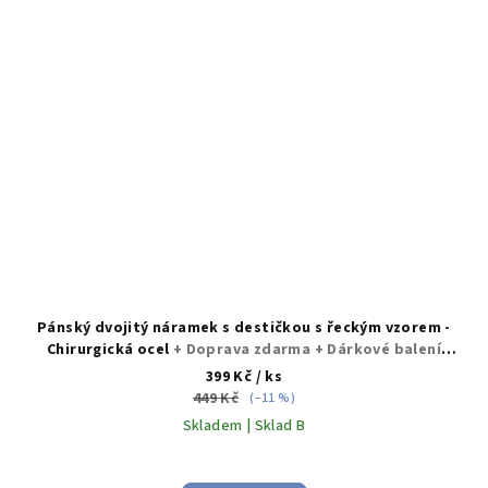
Pánský dvojitý náramek s destičkou s řeckým vzorem -
Chirurgická ocel
+ Doprava zdarma + Dárkové balení
zdarma
399 Kč
/ ks
449 Kč
(–11 %)
Skladem | Sklad B
Průměrné
hodnocení