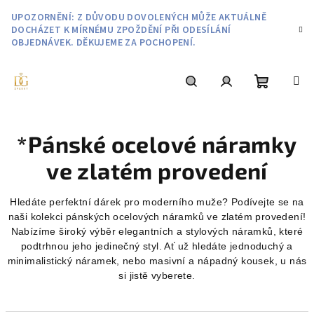
Přejít
UPOZORNĚNÍ: Z DŮVODU DOVOLENÝCH MŮŽE AKTUÁLNĚ
na
DOCHÁZET K MÍRNÉMU ZPOŽDĚNÍ PŘI ODESÍLÁNÍ
obsah
OBJEDNÁVEK. DĚKUJEME ZA POCHOPENÍ.
Nákupní
Hledat
Přihlášení
*Pánské ocelové náramky
košík
ve zlatém provedení
Hledáte perfektní dárek pro moderního muže? Podívejte se na
naši kolekci pánských ocelových náramků ve zlatém provedení!
Nabízíme široký výběr elegantních a stylových náramků, které
podtrhnou jeho jedinečný styl. Ať už hledáte jednoduchý a
minimalistický náramek, nebo masivní a nápadný kousek, u nás
si jistě vyberete.