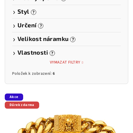
Styl
?
Určení
?
Velikost náramku
?
Vlastnosti
?
VYMAZAT FILTRY
Položek k zobrazení:
6
V
Akce
ý
Dárek zdarma
p
i
s