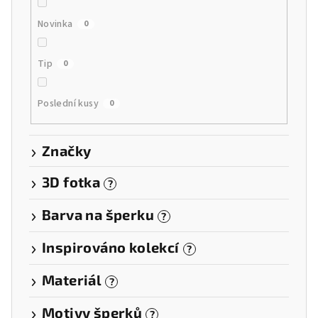
Novinka
0
Tip
0
Poslední kusy
0
Značky
3D fotka
?
Barva na šperku
?
Inspirováno kolekcí
?
Materiál
?
Motivy šperků
?