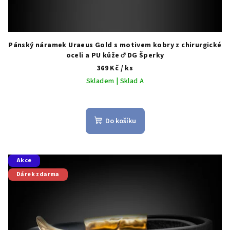
Pánský náramek Uraeus Gold s motivem kobry z chirurgické
oceli a PU kůže ♂️ DG Šperky
369 Kč
/ ks
Skladem | Sklad A
Do košíku
Akce
Dárek zdarma