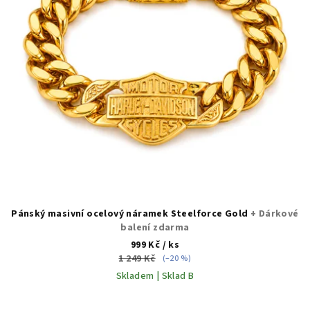
p
r
o
d
u
k
t
ů
Pánský masivní ocelový náramek Steelforce Gold
+ Dárkové
balení zdarma
999 Kč
/ ks
1 249 Kč
(–20 %)
Skladem | Sklad B