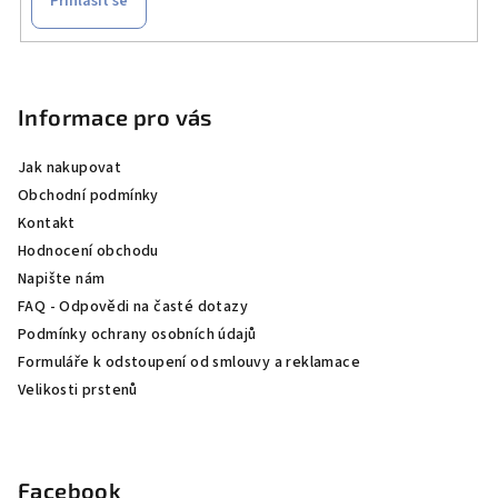
Přihlásit se
Z
á
p
Informace pro vás
a
Jak nakupovat
t
Obchodní podmínky
í
Kontakt
Hodnocení obchodu
Napište nám
FAQ - Odpovědi na časté dotazy
Podmínky ochrany osobních údajů
Formuláře k odstoupení od smlouvy a reklamace
Velikosti prstenů
Facebook