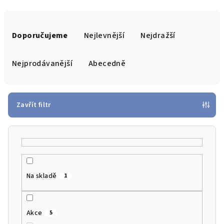
Ř
a
Doporučujeme
Nejlevnější
Nejdražší
z
e
Nejprodávanější
Abecedně
n
í
p
Zavřít filtr
r
o
d
u
k
Na skladě
1
t
ů
Akce
5