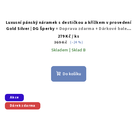
Luxusní pánský náramek s destičkou a křížkem v provedení
Gold Silver | DG Šperky
+ Doprava zdarma + Dárkové balení
zdarma
279 Kč
/ ks
369 Kč
(–24 %)
Skladem | Sklad B
Průměrné
hodnocení
produktu
Do košíku
je
5,0
z
5
Akce
hvězdiček.
Dárek zdarma