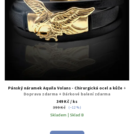
Pánský náramek Aquila Volans - Chirurgická ocel a kůže
+
Doprava zdarma + Dárkové balení zdarma
349 Kč
/ ks
399 Kč
(–12 %)
Skladem | Sklad B
Průměrné
hodnocení