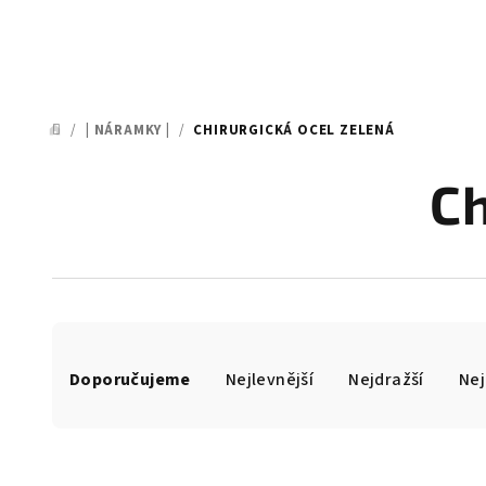
/
| NÁRAMKY |
/
CHIRURGICKÁ OCEL ZELENÁ
DOMŮ
Ch
Ř
Doporučujeme
Nejlevnější
Nejdražší
Nej
a
z
e