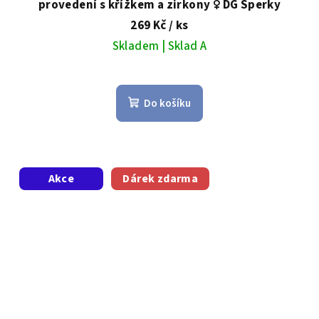
provedení s křížkem a zirkony ♀️ DG Šperky
269 Kč
/ ks
Skladem | Sklad A
Do košíku
Akce
Dárek zdarma