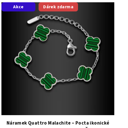
Akce
Dárek zdarma
Náramek Quattro Malachite – Pocta ikonické