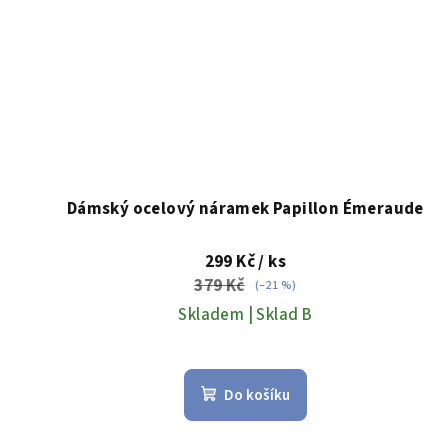
Dámský ocelový náramek Papillon Émeraude
299 Kč
/ ks
379 Kč
(–21 %)
Skladem | Sklad B
Do košíku