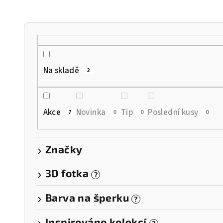
n
í
p
r
Na skladě
2
o
d
Akce
Novinka
Tip
Poslední kusy
7
0
0
0
u
k
Značky
t
3D fotka
?
ů
Barva na šperku
?
Inspirováno kolekcí