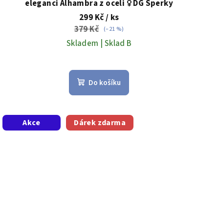
eleganci Alhambra z oceli ♀️ DG Šperky
299 Kč
/ ks
379 Kč
(–21 %)
Skladem | Sklad B
Do košíku
Akce
Dárek zdarma