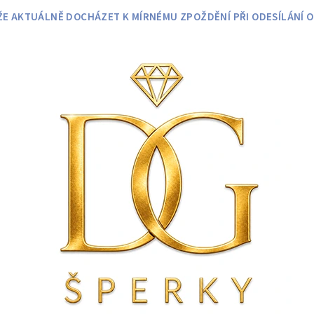
 AKTUÁLNĚ DOCHÁZET K MÍRNÉMU ZPOŽDĚNÍ PŘI ODESÍLÁNÍ O