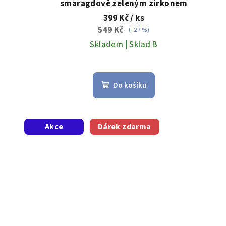
smaragdově zeleným zirkonem
ů
399 Kč
/ ks
549 Kč
(–27 %)
Skladem | Sklad B
Do košíku
Akce
Dárek zdarma