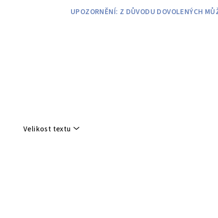
Přejít
UPOZORNĚNÍ: Z DŮVODU DOVOLENÝCH MŮŽE
na
obsah
Velikost textu