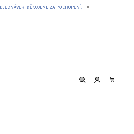
BJEDNÁVEK. DĚKUJEME ZA POCHOPENÍ.
Hledat
Přihlášení
Nákupní
košík