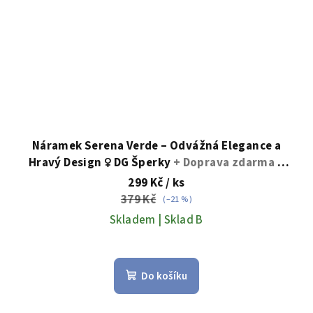
Náramek Serena Verde – Odvážná Elegance a
Hravý Design ♀️ DG Šperky
+ Doprava zdarma +
Dárkové balení zdarma
299 Kč
/ ks
379 Kč
(–21 %)
Skladem | Sklad B
Do košíku