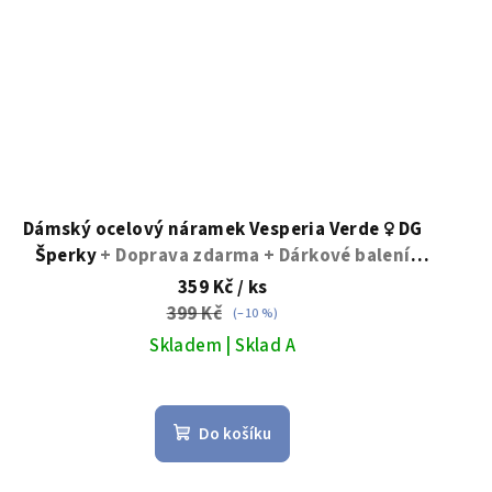
Dámský ocelový náramek Vesperia Verde ♀️ DG
Šperky
+ Doprava zdarma + Dárkové balení
zdarma
359 Kč
/ ks
399 Kč
(–10 %)
Skladem | Sklad A
Do košíku