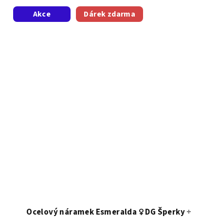
Akce
Dárek zdarma
Ocelový náramek Esmeralda ♀️ DG Šperky
+