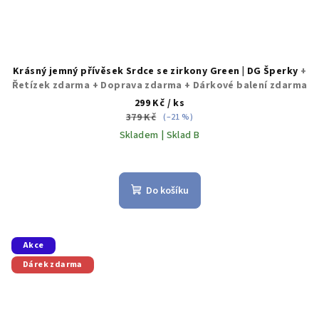
Krásný jemný přívěsek Srdce se zirkony Green | DG Šperky
+
Řetízek zdarma + Doprava zdarma + Dárkové balení zdarma
299 Kč
/ ks
379 Kč
(–21 %)
Skladem | Sklad B
Do košíku
Akce
Dárek zdarma