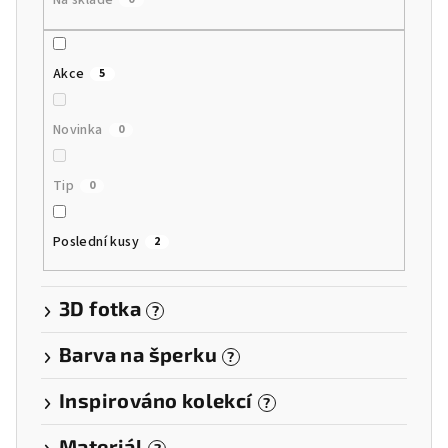
Na skladě
t
ů
Akce
5
Novinka
0
Tip
0
Poslední kusy
2
3D fotka
?
Barva na šperku
?
Inspirováno kolekcí
?
Materiál