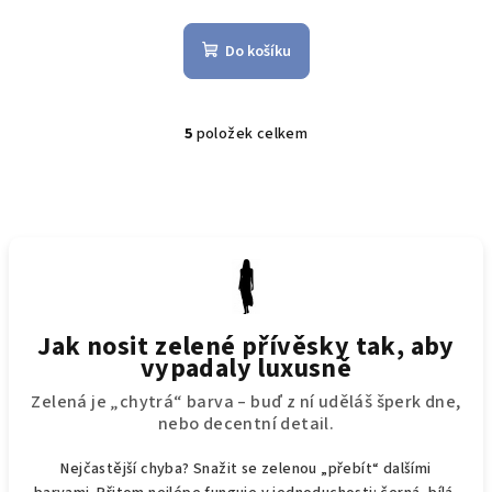
Průměrné
hodnocení
produktu
Do košíku
je
5,0
z
5
5
položek celkem
O
hvězdiček.
v
l
á
d
a
c
í
Jak nosit zelené přívěsky tak, aby
p
vypadaly luxusně
r
v
Zelená je „chytrá“ barva – buď z ní uděláš šperk dne,
k
nebo decentní detail.
y
Nejčastější chyba? Snažit se zelenou „přebít“ dalšími
v