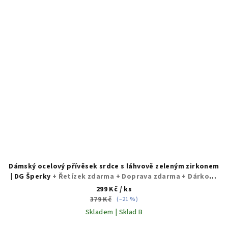
Dámský ocelový přívěsek srdce s láhvově zeleným zirkonem
| DG Šperky
+ Řetízek zdarma + Doprava zdarma + Dárkové
balení zdarma
299 Kč
/ ks
379 Kč
(–21 %)
Skladem | Sklad B