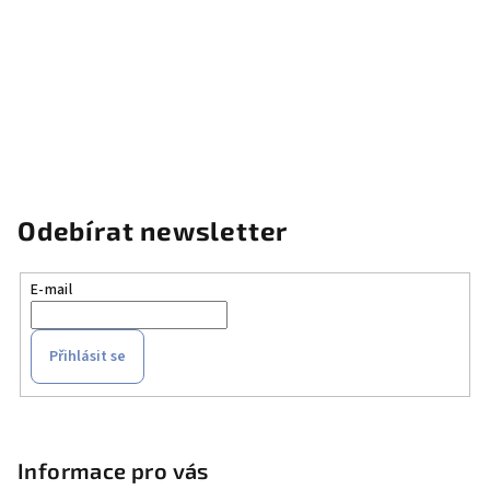
Odebírat newsletter
E-mail
Přihlásit se
Z
á
p
Informace pro vás