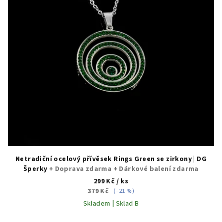
Netradiční ocelový přívěsek Rings Green se zirkony | DG
Šperky
+ Doprava zdarma + Dárkové balení zdarma
299 Kč
/ ks
379 Kč
(–21 %)
Skladem | Sklad B