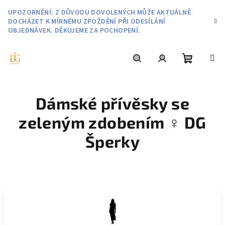
Přejít
UPOZORNĚNÍ: Z DŮVODU DOVOLENÝCH MŮŽE AKTUÁLNĚ
na
DOCHÁZET K MÍRNÉMU ZPOŽDĚNÍ PŘI ODESÍLÁNÍ
obsah
OBJEDNÁVEK. DĚKUJEME ZA POCHOPENÍ.
Nákupní
Hledat
Přihlášení
Dámské přívěsky se
košík
zeleným zdobením ♀️ DG
Šperky