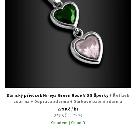
p
r
o
d
u
k
t
ů
Dámský přívěsek Nireya Green Rose ♀️ DG Šperky
+ Řetízek
zdarma + Doprava zdarma + Dárkové balení zdarma
279 Kč
/ ks
379 Kč
(–26 %)
Skladem | Sklad B