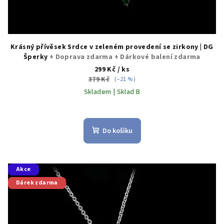
Krásný přívěsek Srdce v zeleném provedení se zirkony | DG
Šperky
+ Doprava zdarma + Dárkové balení zdarma
299 Kč
/ ks
379 Kč
(–21 %)
Skladem | Sklad B
Do košíku
Akce
Dárek zdarma