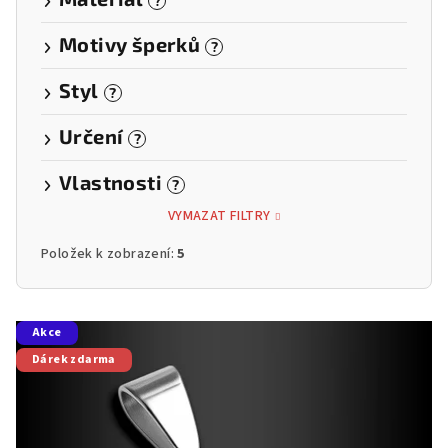
?
Motivy šperků
?
Styl
?
Určení
?
Vlastnosti
?
VYMAZAT FILTRY
Položek k zobrazení:
5
V
Akce
ý
Dárek zdarma
p
i
s