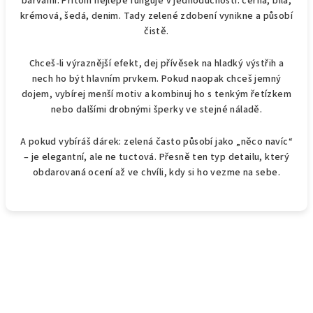
barvami. Přitom nejlépe funguje v jednoduchosti: černá, bílá,
ý
krémová, šedá, denim. Tady zelené zdobení vynikne a působí
p
čistě.
i
s
Chceš-li výraznější efekt, dej přívěsek na hladký výstřih a
u
nech ho být hlavním prvkem. Pokud naopak chceš jemný
dojem, vybírej menší motiv a kombinuj ho s tenkým řetízkem
nebo dalšími drobnými šperky ve stejné náladě.
A pokud vybíráš dárek: zelená často působí jako „něco navíc“
– je elegantní, ale ne tuctová. Přesně ten typ detailu, který
obdarovaná ocení až ve chvíli, kdy si ho vezme na sebe.