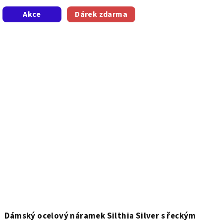
Akce
Dárek zdarma
Dámský ocelový náramek Silthia Silver s řeckým