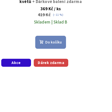
květů
+ Dárkové balení zdarma
369 Kč
/ ks
419 Kč
(–11 %)
Skladem | Sklad B
Do košíku
Akce
Dárek zdarma