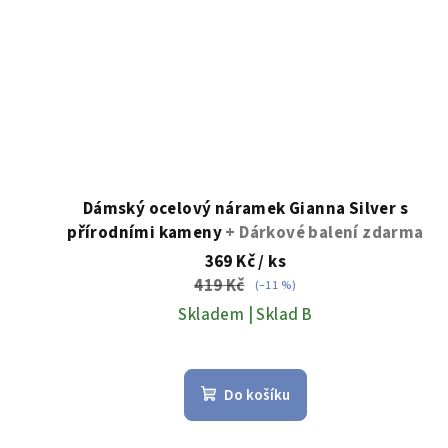
Dámský ocelový náramek Gianna Silver s
přírodními kameny
+ Dárkové balení zdarma
369 Kč
/ ks
419 Kč
(–11 %)
Skladem | Sklad B
Do košíku