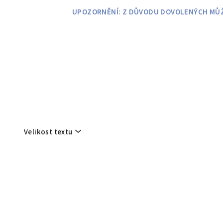
Přejít
UPOZORNĚNÍ: Z DŮVODU DOVOLENÝCH MŮŽE
na
obsah
Velikost textu