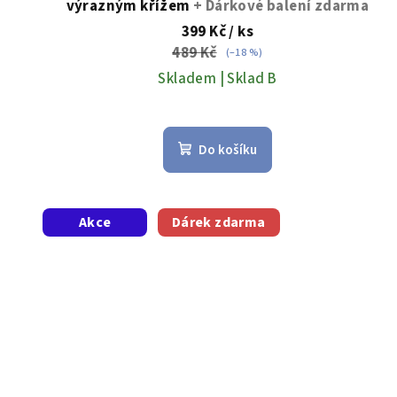
výrazným křížem
+ Dárkové balení zdarma
ů
399 Kč
/ ks
489 Kč
(–18 %)
Skladem | Sklad B
Do košíku
Akce
Dárek zdarma