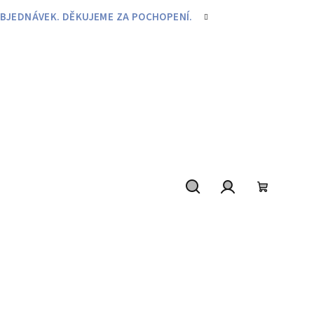
BJEDNÁVEK. DĚKUJEME ZA POCHOPENÍ.
Hledat
Přihlášení
Nákupní
košík