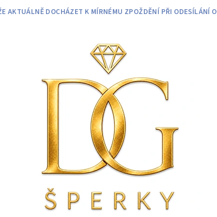
 AKTUÁLNĚ DOCHÁZET K MÍRNÉMU ZPOŽDĚNÍ PŘI ODESÍLÁNÍ O