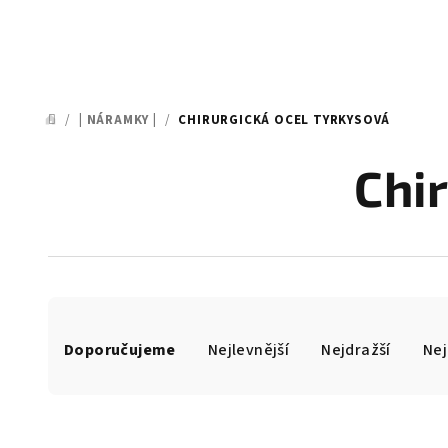
/
| NÁRAMKY |
/
CHIRURGICKÁ OCEL TYRKYSOVÁ
DOMŮ
Chi
Ř
Doporučujeme
Nejlevnější
Nejdražší
Nej
a
z
e