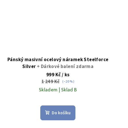
Pánský masivní ocelový náramek Steelforce
Silver
+ Dárkové balení zdarma
999 Kč
/ ks
1 249 Kč
(–20 %)
Skladem | Sklad B
Do košíku