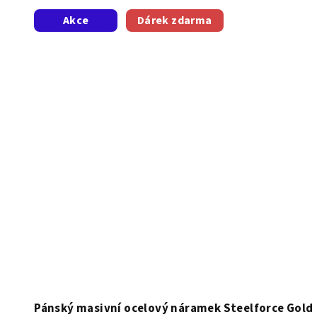
Akce
Dárek zdarma
Pánský masivní ocelový náramek Steelforce Gold