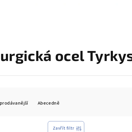
rurgická ocel Tyrky
prodávanější
Abecedně
Zavřít filtr