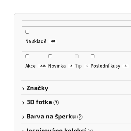
n
í
p
r
Na skladě
40
o
d
Akce
Novinka
Tip
Poslední kusy
215
2
0
4
u
k
Značky
t
3D fotka
?
ů
Barva na šperku
?
Inspirováno kolekcí