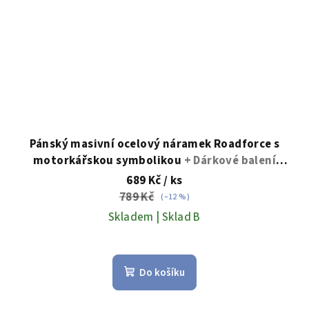
Pánský masivní ocelový náramek Roadforce s
motorkářskou symbolikou
+ Dárkové balení
zdarma
689 Kč
/ ks
789 Kč
(–12 %)
Skladem | Sklad B
Do košíku