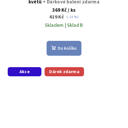
květů
+ Dárkové balení zdarma
369 Kč
/ ks
419 Kč
(–11 %)
Skladem | Sklad B
Do košíku
Akce
Dárek zdarma