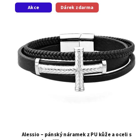
V
Akce
Dárek zdarma
ý
p
i
s
p
r
o
d
u
k
t
Alessio – pánský náramek z PU kůže a oceli s