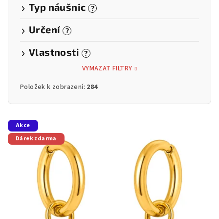
Typ náušnic
?
Určení
?
Vlastnosti
?
VYMAZAT FILTRY
Položek k zobrazení:
284
V
Akce
ý
Dárek zdarma
p
i
s
p
r
o