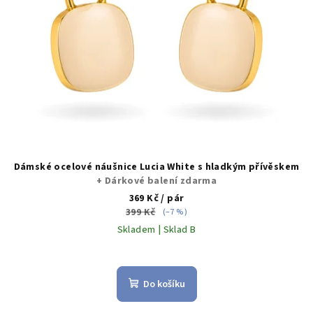
d
u
k
t
ů
Dámské ocelové náušnice Lucia White s hladkým přívěskem
+ Dárkové balení zdarma
369 Kč
/ pár
399 Kč
(–7 %)
Skladem | Sklad B
Do košíku