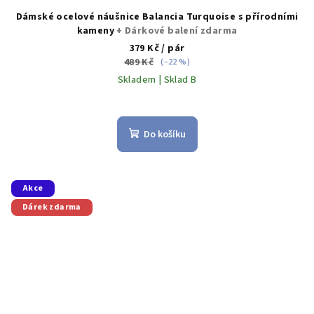
Dámské ocelové náušnice Balancia Turquoise s přírodními
kameny
+ Dárkové balení zdarma
379 Kč
/ pár
489 Kč
(–22 %)
Skladem | Sklad B
Do košíku
Akce
Dárek zdarma