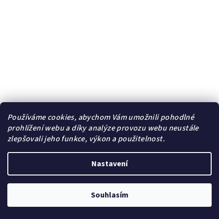
Používáme cookies, abychom Vám umožnili pohodlné
prohlížení webu a díky analýze provozu webu neustále
zlepšovali jeho funkce, výkon a použitelnost.
Dámské ocelové náušnice Zyphoria Gold Verde s
mramorovaným kamenem a třpytivými zirkony
Nastavení
369 Kč
/ pár
419 Kč
(–11 %)
Skladem | Sklad B
Souhlasím