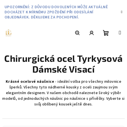
Přejít
UPOZORNĚNÍ: Z DŮVODU DOVOLENÝCH MŮŽE AKTUÁLNĚ
na
DOCHÁZET K MÍRNÉMU ZPOŽDĚNÍ PŘI ODESÍLÁNÍ
obsah
OBJEDNÁVEK. DĚKUJEME ZA POCHOPENÍ.
Nákupní
Hledat
Přihlášení
Chirurgická ocel Tyrkysová
košík
Dámské Visací
Krásné ocelové náušnice
- ideální volba pro všechny milovnice
šperků. Všechny tyto nádherné kousky z oceli zaujmou svým
elegantním designem. V našem obchodě naleznete široký výběr
modelů, od jednoduchých náušnic po náušnice s přívěšky. Vyberte si
svůj oblíbený kousek ještě dnes.