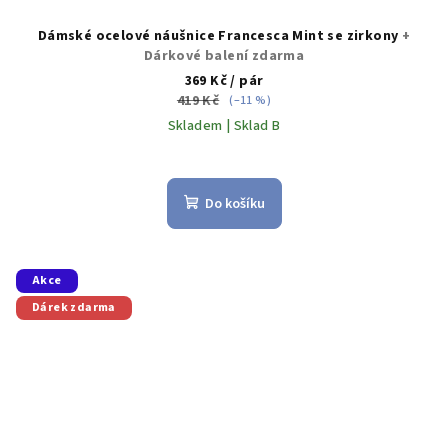
Dámské ocelové náušnice Francesca Mint se zirkony
+
Dárkové balení zdarma
369 Kč
/ pár
419 Kč
(–11 %)
Skladem | Sklad B
Do košíku
Akce
Dárek zdarma