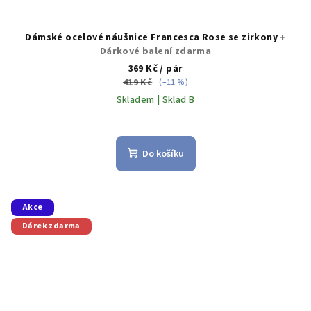
Dámské ocelové náušnice Francesca Rose se zirkony
+
Dárkové balení zdarma
369 Kč
/ pár
419 Kč
(–11 %)
Skladem | Sklad B
Do košíku
Akce
Dárek zdarma