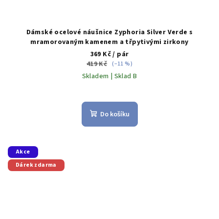
Dámské ocelové náušnice Zyphoria Silver Verde s
mramorovaným kamenem a třpytivými zirkony
369 Kč
/ pár
419 Kč
(–11 %)
Skladem | Sklad B
Do košíku
Akce
Dárek zdarma