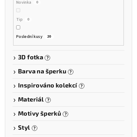
Novinka
0
Tip
0
Poslední kusy
20
3D fotka
?
Barva na šperku
?
Inspirováno kolekcí
?
Materiál
?
Motivy šperků
?
Styl
?