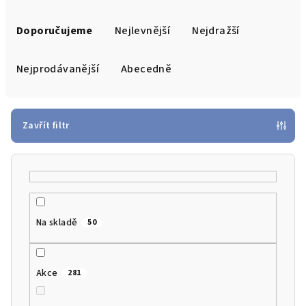
Ř
a
Doporučujeme
Nejlevnější
Nejdražší
z
e
Nejprodávanější
Abecedně
n
í
p
Zavřít filtr
r
o
d
u
k
Na skladě
50
t
ů
Akce
281