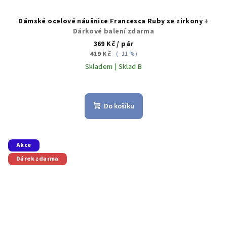
Dámské ocelové náušnice Francesca Ruby se zirkony
+
Dárkové balení zdarma
369 Kč
/ pár
419 Kč
(–11 %)
Skladem | Sklad B
Do košíku
Akce
Dárek zdarma