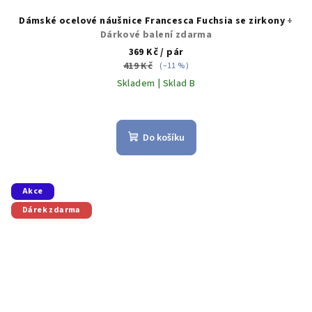
Dámské ocelové náušnice Francesca Fuchsia se zirkony
+
Dárkové balení zdarma
369 Kč
/ pár
419 Kč
(–11 %)
Skladem | Sklad B
Do košíku
Akce
Dárek zdarma