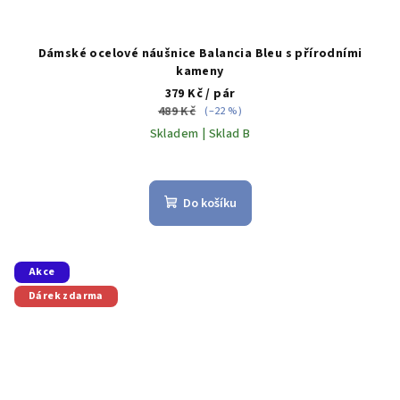
Dámské ocelové náušnice Balancia Bleu s přírodními
kameny
379 Kč
/ pár
489 Kč
(–22 %)
Skladem | Sklad B
Do košíku
Akce
Dárek zdarma