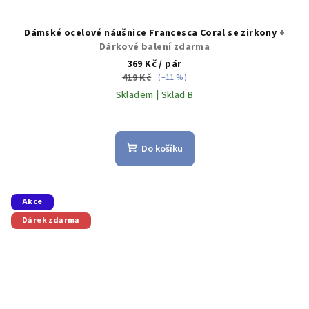
Dámské ocelové náušnice Francesca Coral se zirkony
+
Dárkové balení zdarma
369 Kč
/ pár
419 Kč
(–11 %)
Skladem | Sklad B
Do košíku
Akce
Dárek zdarma