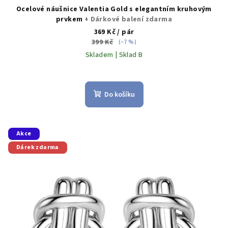
Ocelové náušnice Valentia Gold s elegantním kruhovým
prvkem
+ Dárkové balení zdarma
369 Kč
/ pár
399 Kč
(–7 %)
Skladem | Sklad B
Do košíku
Akce
Dárek zdarma