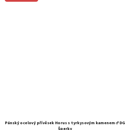
hvězdiček.
Pánský ocelový přívěsek Horus s tyrkysovým kamenem ♂️ DG
Šperky