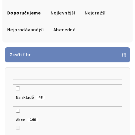
Ř
a
Doporučujeme
Nejlevnější
Nejdražší
z
e
Nejprodávanější
Abecedně
n
í
p
Zavřít filtr
r
o
d
u
k
Na skladě
48
t
ů
Akce
166