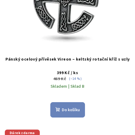
Pánský ocelový přívěsek Vireon – keltský rotační kříž s uzly
399 Kč
/ ks
469 Kč
(–14 %)
Skladem | Sklad B
Průměrné
hodnocení
produktu
Do košíku
je
5,0
z
5
Dárek zdarma