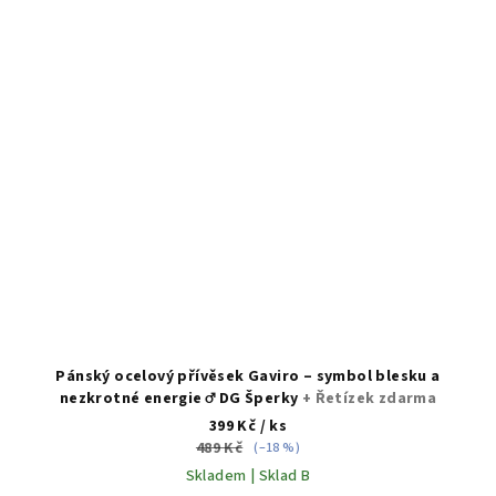
Pánský ocelový přívěsek Gaviro – symbol blesku a
nezkrotné energie ♂️ DG Šperky
+ Řetízek zdarma
399 Kč
/ ks
489 Kč
(–18 %)
Skladem | Sklad B