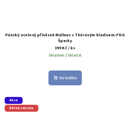
Pánský ocelový přívěsek Malleus s Thórovým kladivem ♂️ DG
Šperky
399 Kč
/ ks
Skladem | Sklad B
Do košíku
Akce
Dárek zdarma