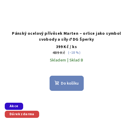
Pánský ocelový přívěsek Marten – orlice jako symbol
svobody a síly ♂️ DG Šperky
399 Kč
/ ks
489 Kč
(–18 %)
Skladem | Sklad B
Do košíku
Akce
Dárek zdarma