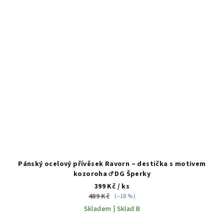
Pánský ocelový přívěsek Ravorn – destička s motivem
kozoroha ♂️ DG Šperky
399 Kč
/ ks
489 Kč
(–18 %)
Skladem | Sklad B