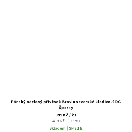
Pánský ocelový přívěsek Bravin severské kladivo ♂️ DG
Šperky
399 Kč
/ ks
489 Kč
(–18 %)
Skladem | Sklad B