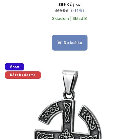
399 Kč
/ ks
469 Kč
(–14 %)
Skladem | Sklad B
Do košíku
Akce
Dárek zdarma