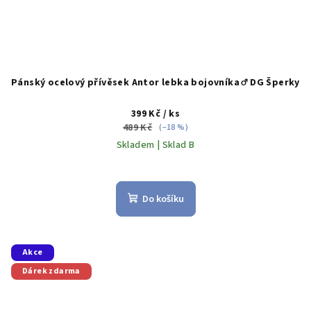
Pánský ocelový přívěsek Antor lebka bojovníka ♂️ DG Šperky
399 Kč
/ ks
489 Kč
(–18 %)
Skladem | Sklad B
Do košíku
Akce
Dárek zdarma