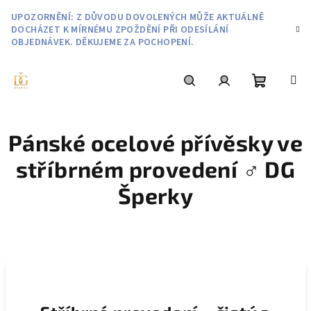
Přejít
UPOZORNĚNÍ: Z DŮVODU DOVOLENÝCH MŮŽE AKTUÁLNĚ
na
DOCHÁZET K MÍRNÉMU ZPOŽDĚNÍ PŘI ODESÍLÁNÍ
obsah
OBJEDNÁVEK. DĚKUJEME ZA POCHOPENÍ.
Nákupní
Hledat
Přihlášení
Pánské ocelové přívěsky ve
košík
stříbrném provedení ♂️ DG
Šperky