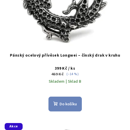
k
t
ů
Pánský ocelový přívěsek Longwei – čínský drak v kruhu
399 Kč
/ ks
469 Kč
(–14 %)
Skladem | Sklad B
Do košíku
Akce