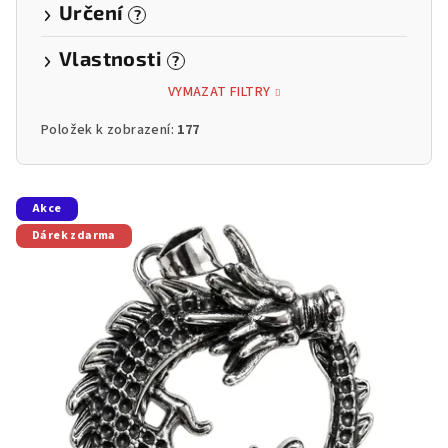
Určení
?
Vlastnosti
?
VYMAZAT FILTRY
Položek k zobrazení:
177
V
Akce
ý
Dárek zdarma
p
i
s
p
r
o
d
u