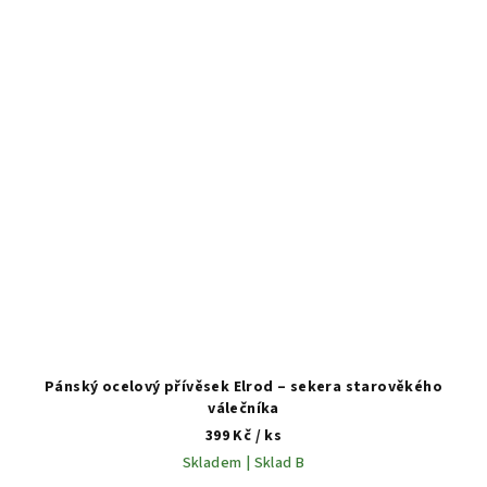
Pánský ocelový přívěsek Elrod – sekera starověkého
válečníka
399 Kč
/ ks
Skladem | Sklad B