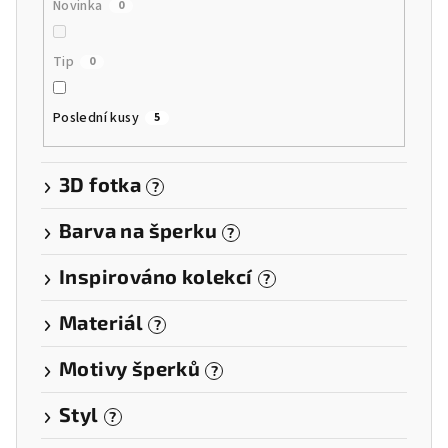
Novinka
0
Tip
0
Poslední kusy
5
3D fotka
?
Barva na šperku
?
Inspirováno kolekcí
?
Materiál
?
Motivy šperků
?
Styl
?