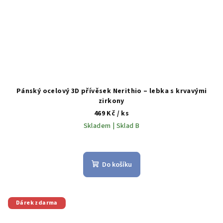
Pánský ocelový 3D přívěsek Nerithio – lebka s krvavými
zirkony
469 Kč
/ ks
Skladem | Sklad B
Do košíku
Dárek zdarma