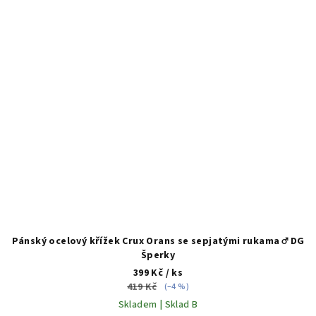
Pánský ocelový křížek Crux Orans se sepjatými rukama ♂️ DG
Šperky
399 Kč
/ ks
419 Kč
(–4 %)
Skladem | Sklad B