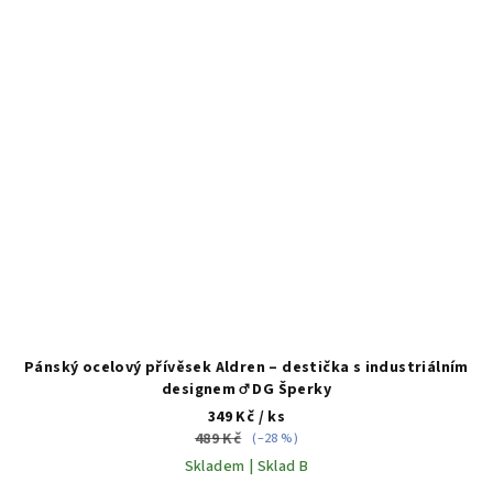
Pánský ocelový přívěsek Aldren – destička s industriálním
designem ♂️ DG Šperky
349 Kč
/ ks
489 Kč
(–28 %)
Skladem | Sklad B