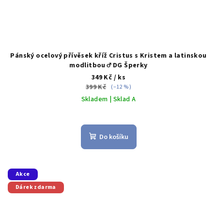
Pánský ocelový přívěsek kříž Cristus s Kristem a latinskou
modlitbou ♂️ DG Šperky
349 Kč
/ ks
399 Kč
(–12 %)
Skladem | Sklad A
Do košíku
Akce
Dárek zdarma