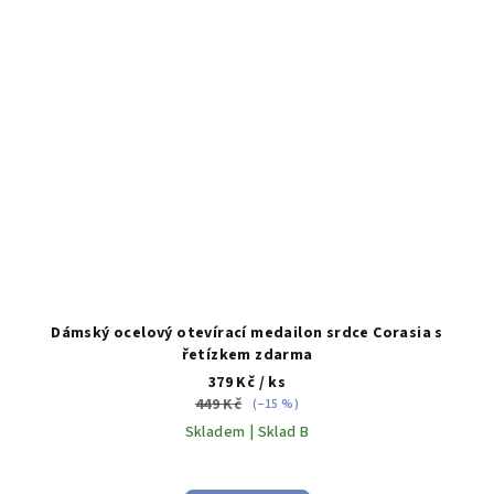
Dámský ocelový otevírací medailon srdce Corasia s
řetízkem zdarma
379 Kč
/ ks
449 Kč
(–15 %)
Skladem | Sklad B