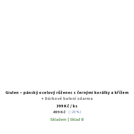
Giulen – pánský ocelový růženec s černými korálky a křížem
+ Dárkové balení zdarma
399 Kč
/ ks
499 Kč
(–20 %)
Skladem | Sklad B