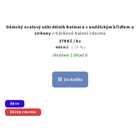
Dámský ocelový náhrdelník Belmara s andělským křídlem a
zirkony
+ Dárkové balení zdarma
379 Kč
/ ks
449 Kč
(–15 %)
Skladem | Sklad B
Do košíku
Akce
Dárek zdarma