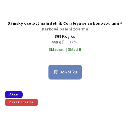
Dámský ocelový náhrdelník Coraleya se zirkonovou linií
+
Dárkové balení zdarma
369 Kč
/ ks
449 Kč
(–17 %)
Skladem | Sklad B
Do košíku
Akce
Dárek zdarma