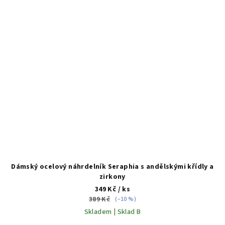
Dámský ocelový náhrdelník Seraphia s andělskými křídly a
zirkony
349 Kč
/ ks
389 Kč
(–10 %)
Skladem | Sklad B