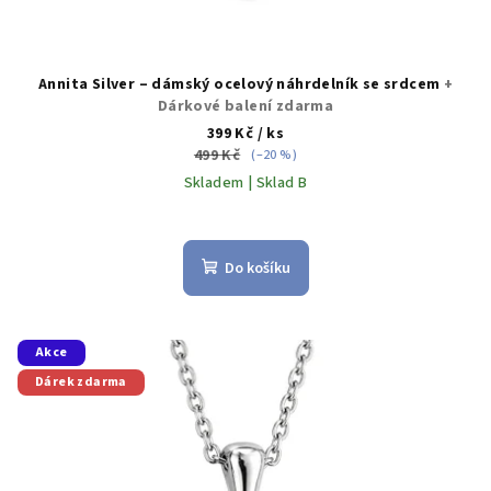
Annita Silver – dámský ocelový náhrdelník se srdcem
+
Dárkové balení zdarma
399 Kč
/ ks
499 Kč
(–20 %)
Skladem | Sklad B
Do košíku
Akce
Dárek zdarma