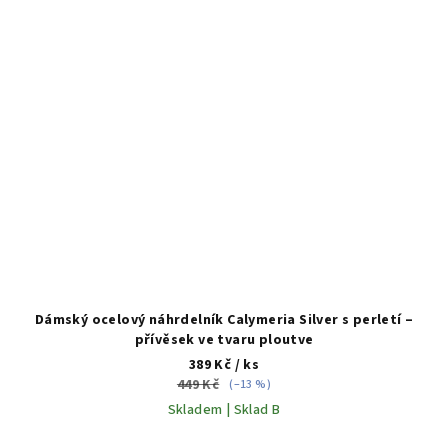
Dámský ocelový náhrdelník Calymeria Silver s perletí –
přívěsek ve tvaru ploutve
389 Kč
/ ks
449 Kč
(–13 %)
Skladem | Sklad B