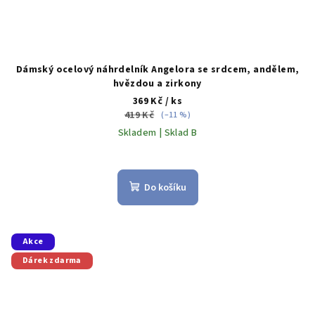
Dámský ocelový náhrdelník Angelora se srdcem, andělem,
hvězdou a zirkony
369 Kč
/ ks
419 Kč
(–11 %)
Skladem | Sklad B
Do košíku
Akce
Dárek zdarma