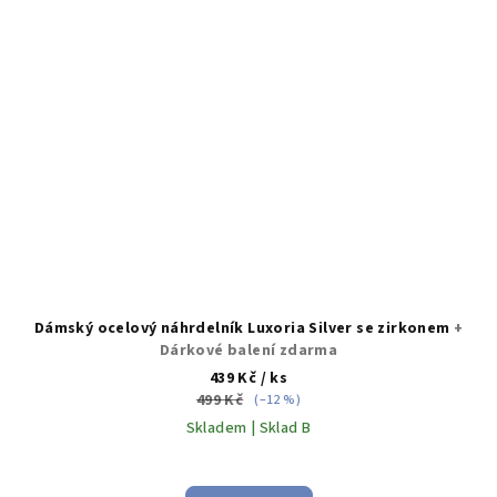
Dámský ocelový náhrdelník Luxoria Silver se zirkonem
+
Dárkové balení zdarma
439 Kč
/ ks
499 Kč
(–12 %)
Skladem | Sklad B