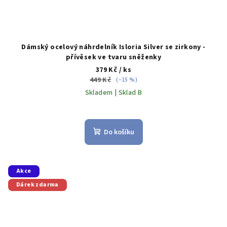
Dámský ocelový náhrdelník Isloria Silver se zirkony -
přívěsek ve tvaru sněženky
379 Kč
/ ks
449 Kč
(–15 %)
Skladem | Sklad B
Do košíku
Akce
Dárek zdarma