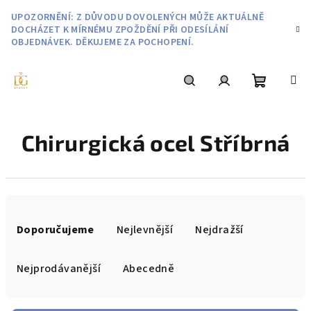
Přejít
UPOZORNĚNÍ: Z DŮVODU DOVOLENÝCH MŮŽE AKTUÁLNĚ
na
DOCHÁZET K MÍRNÉMU ZPOŽDĚNÍ PŘI ODESÍLÁNÍ
obsah
OBJEDNÁVEK. DĚKUJEME ZA POCHOPENÍ.
Nákupní
Hledat
Přihlášení
Chirurgická ocel Stříbrná
košík
Ř
a
Doporučujeme
Nejlevnější
Nejdražší
z
e
Nejprodávanější
Abecedně
n
í