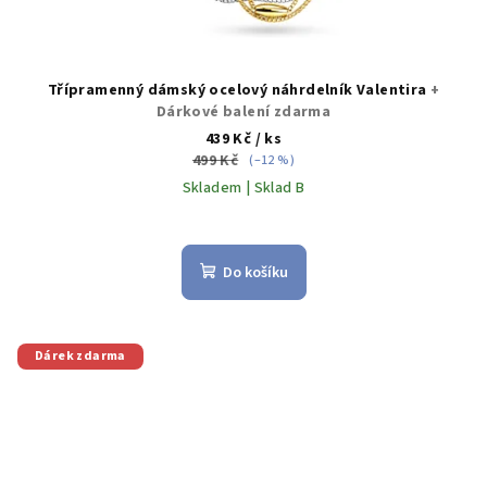
Třípramenný dámský ocelový náhrdelník Valentira
+
Dárkové balení zdarma
439 Kč
/ ks
499 Kč
(–12 %)
Skladem | Sklad B
Do košíku
Dárek zdarma