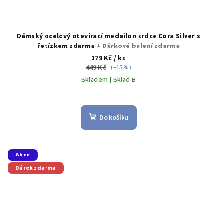
Dámský ocelový otevírací medailon srdce Cora Silver s
řetízkem zdarma
+ Dárkové balení zdarma
379 Kč
/ ks
449 Kč
(–15 %)
Skladem | Sklad B
Do košíku
Akce
Dárek zdarma