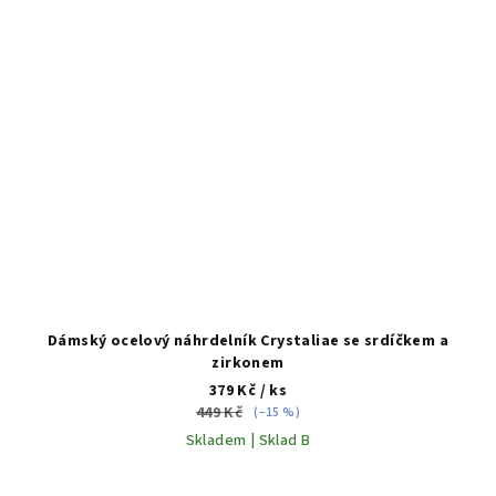
Dámský ocelový náhrdelník Crystaliae se srdíčkem a
zirkonem
379 Kč
/ ks
449 Kč
(–15 %)
Skladem | Sklad B