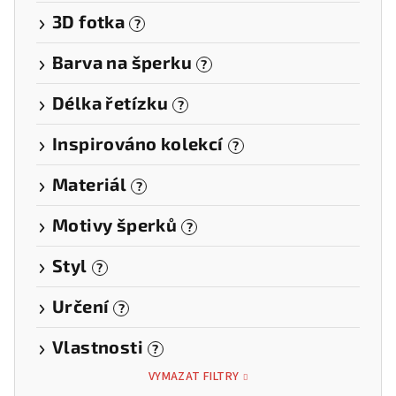
3D fotka
?
Barva na šperku
?
Délka řetízku
?
Inspirováno kolekcí
?
Materiál
?
Motivy šperků
?
Styl
?
Určení
?
Vlastnosti
?
VYMAZAT FILTRY