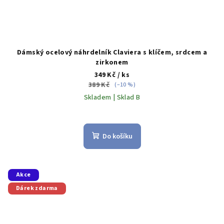
Dámský ocelový náhrdelník Claviera s klíčem, srdcem a
zirkonem
349 Kč
/ ks
389 Kč
(–10 %)
Skladem | Sklad B
Do košíku
Akce
Dárek zdarma